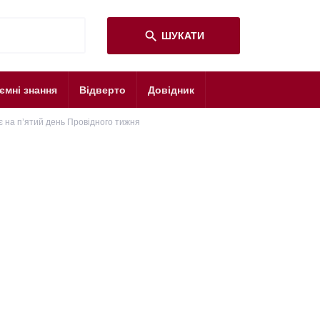
search
ШУКАТИ
ємні знання
Відверто
Довідник
є на п’ятий день Провідного тижня