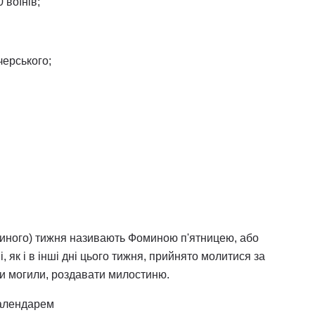
 воїнів;
черського;
иного) тижня називають Фоминою п'ятницею, або
 як і в інші дні цього тижня, прийнято молитися за
ти могили, роздавати милостиню.
календарем