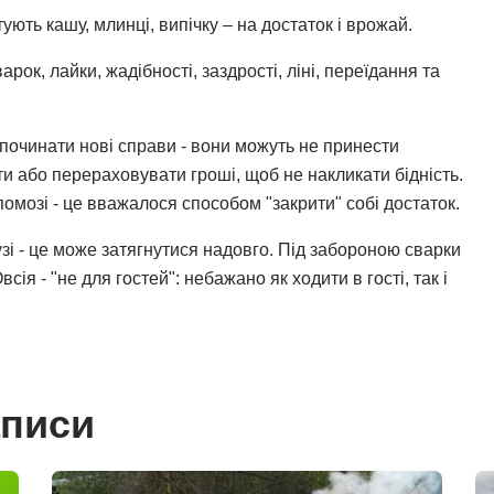
ують кашу, млинці, випічку – на достаток і врожай.
рок, лайки, жадібності, заздрості, ліні, переїдання та
 починати нові справи - вони можуть не принести
и або перераховувати гроші, щоб не накликати бідність.
омозі - це вважалося способом "закрити" собі достаток.
узі - це може затягнутися надовго. Під забороною сварки
всія - "не для гостей": небажано як ходити в гості, так і
аписи