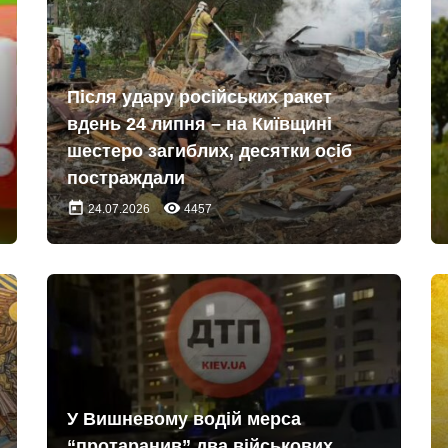
Після удару російських ракет
вдень 24 липня – на Київщині
шестеро загиблих, десятки осіб
постраждали
today
remove_red_eye
24.07.2026
4457
У Вишневому водій мерса
“протаранив” два військових