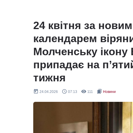
24 квітня за нови
календарем вірян
Молченську ікону 
припадає на п’яти
тижня
today
query_builder
remove_red_eye
bookmarks
24.04.2026
07:13
111
Новини