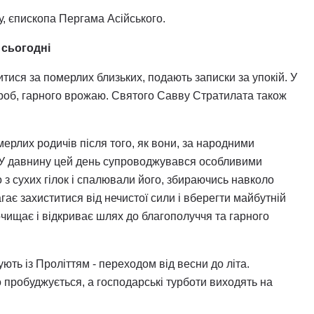
у, єпископа Пергама Асійського.
 сьогодні
тися за померлих близьких, подають записки за упокій. У
вороб, гарного врожаю. Святого Савву Стратилата також
ерлих родичів після того, як вони, за народними
. У давнину цей день супроводжувався особливими
з сухих гілок і спалювали його, збираючись навколо
ає захиститися від нечистої сили і вберегти майбутній
 очищає і відкриває шлях до благополуччя та гарного
ють із Проліттям - переходом від весни до літа.
 пробуджується, а господарські турботи виходять на