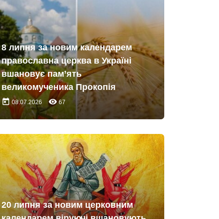
8 липня за новим календарем
православна церква в Україні
вшановує пам’ять
великомученика Прокопія
today
remove_red_eye
08.07.2026
67
20 липня за новим церковним
календарем віруючі вшановують