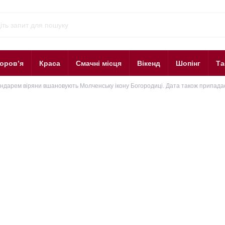
оров’я
Краса
Смачні місця
Вікенд
Шопінг
Та
ендарем віряни вшановують Молченську ікону Богородиці. Дата також припада