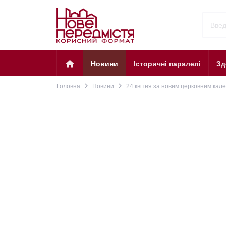
home
Новини
Історичні паралелі
Зд
navigate_next
navigate_next
Головна
Новини
24 квітня за новим церковним кал