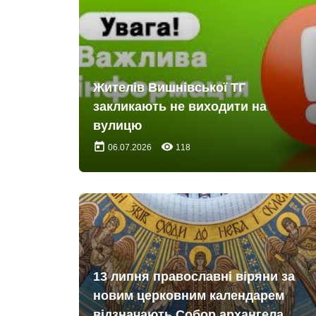
Жителів Вишнівської ТГ
закликають не виходити на
вулицю
today
remove_red_eye
06.07.2026
118
13 липня православні віряни за
новим церковним календарем
відзначають Собор архангела