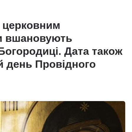
м церковним
и вшановують
Богородиці. Дата також
й день Провідного