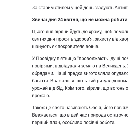
За старим стилем у цей день згадують Антип
Звичаї дня 24 квітня, що не можна робити
Цього дня віряни йдуть до храму, щоб помоли
святих дня просять здоров'я, захисту від х
шанують як покровителя воїнів.
У Провідну п'ятницю "проводжають" душі пом
повір'ями, відвідували землю на Великдень
обрядами. Наші предки виготовляли опудало 
багаття. Вважалося, що такий ритуал допомаг
урожай від бід. Крім того, вірили, що вогонь
врожаю.
Також це свято називають Овсія, його пов'язу
Вважається, що в цей час природа остаточно
перший план, особливо посівні роботи.