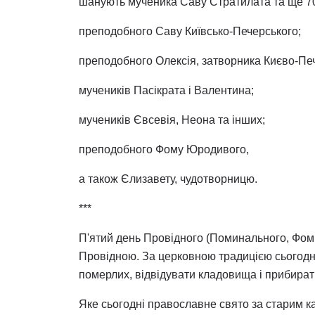
шанують мученика Саву Стратилата та ще 70
преподобного Саву Київсько-Печерського;
преподобного Олексія, затворника Києво-Пе
мучеників Пасікрата і Валентина;
мучеників Євсевія, Неона та інших;
преподобного Фому Юродивого,
а також Єлизавету, чудотворницю.
***
П'ятий день Провідного (Поминального, Фом
Провідною. За церковною традицією сьогодні,
померлих, відвідувати кладовища і прибира
Яке сьогодні православне свято за старим 