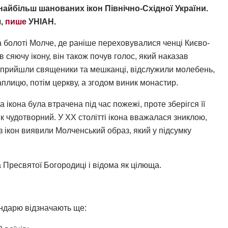
 найбільш шанованих ікон Північно-Східної України.
я,
пише
УНІАН.
а болоті Молче, де раніше переховувалися ченці Києво-
 сяючу ікону, він також почув голос, який наказав
о прийшли священики та мешканці, відслужили молебень,
аплицю, потім церкву, а згодом виник монастир.
ікона була втрачена під час пожежі, проте зберігся її
як чудотворний. У XX столітті ікона вважалася зниклою,
 з ікон виявили Молченський образ, який у підсумку
а Пресвятої Богородиці і відома як цілюща.
ендарю відзначають ще: