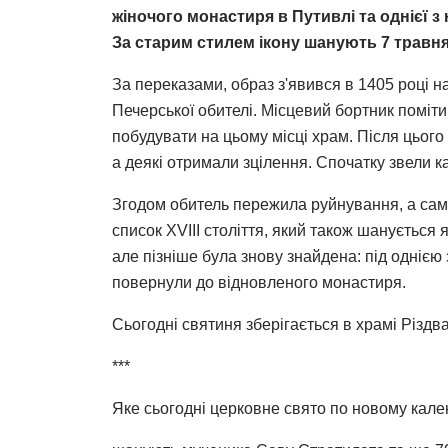
жіночого монастиря в Путивлі та однієї з
За старим стилем ікону шанують 7 травн
За переказами, образ з'явився в 1405 році н
Печерської обителі. Місцевий бортник помітив
побудувати на цьому місці храм. Після цьог
а деякі отримали зцілення. Спочатку звели к
Згодом обитель пережила руйнування, а сама 
список XVIII століття, який також шанується 
але пізніше була знову знайдена: під однією
повернули до відновленого монастиря.
Сьогодні святиня зберігається в храмі Різдв
***
Яке сьогодні церковне свято по новому кал