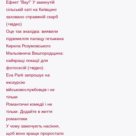
Ефект “Вау!” У закинутій
сільській хаті на Київщині
заховано справжній скарб
(+відео)
Оце так знахідка: виявили
підземелля палацу гетьмана
Кирила Розумовського
Мальовнича Вишгородщина:
найкращі локації для
фотосесій (+відео)
Eva Park запрошує на
екскурсію
військовослужбовців і не
тільки
Романтичні комедії і не
тільки. Додайте в життя
романтики
У чому замочують насіння,
щоб воно краще проростало