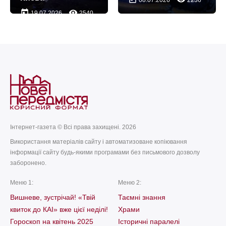
08.07.2026
2236
today
remove_red_eye
19.07.2026
2540
Інтернет-газета © Всі права захищені. 2026
Використання матеріалів сайту і автоматизоване копіювання
інформації сайту будь-якими програмами без письмового дозволу
заборонено.
Меню 1:
Меню 2:
Вишневе, зустрічай! «Твій
Таємні знання
квиток до КАІ» вже цієї неділі!
Храми
Гороскоп на квітень 2025
Історичні паралелі