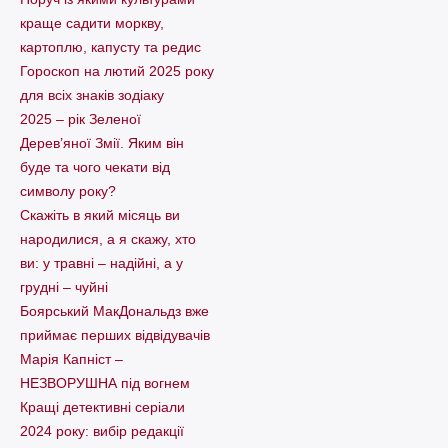
краще садити моркву,
картоплю, капусту та редис
Гороскоп на лютий 2025 року
для всіх знаків зодіаку
2025 – рік Зеленої
Дерев’яної Змії. Яким він
буде та чого чекати від
символу року?
Скажіть в який місяць ви
народилися, а я скажу, хто
ви: у травні – надійні, а у
грудні – чуйні
Боярський МакДональдз вже
приймає перших відвідувачів
Марія Капніст –
НЕЗВОРУШНА під вогнем
Кращі детективні серіали
2024 року: вибір редакції