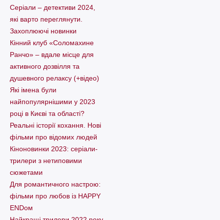
Серіали – детективи 2024,
які варто пеpеглянути.
Захоплюючі новинки
Кінний клуб «Соломахине
Ранчо» – вдале місце для
активного дозвілля та
душевного релаксу (+відео)
Які імена були
найпопулярнішими у 2023
році в Києві та області?
Реальні історії кохання. Нові
фільми про відомих людей
Кіноновинки 2023: серіали-
трилери з нетиповими
сюжетами
Для романтичного настрою:
фільми про любов із HAPPY
ENDом
Найкращі трилери 2022 року