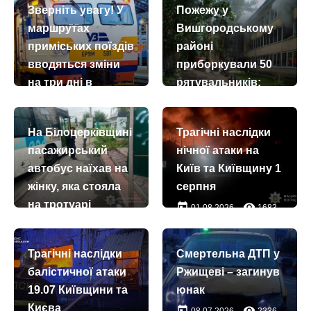
Зверніть увагу! У
Пожежу у
маршрутах
Вишгородському
приміських поїздів
районі
вводяться зміни
приборкували 50
на три дні в
рятувальників:
напрямку Тетерева
загорівся центр
комплексного
today
remove_red_eye
17.07.2026
931
На Білоцерківщині
Трагічні наслідки
обслуговування
пасажирський
нічної атаки на
для бездомних
автобус наїхав на
Київ та Київщину 1
осіб
жінку, яка стояла
серпня
today
remove_red_eye
23.07.2026
2170
на тротуарі
today
remove_red_eye
01.08.2026
1683
today
remove_red_eye
09.08.2026
37
Трагічні наслідки
Смертельна ДТП у
балістичної атаки
Ржищеві – загинув
19.07 Київщини та
юнак
Києва
today
remove_red_eye