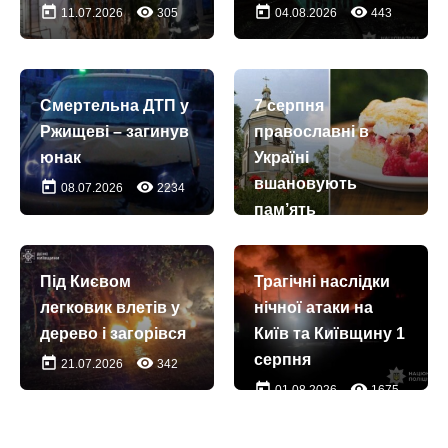
today
remove_red_eye
today
remove_red_eye
11.07.2026
305
04.08.2026
443
Смертельна ДТП у
7 серпня
Ржищеві – загинув
православні в
юнак
Україні
вшановують
today
remove_red_eye
08.07.2026
2234
пам’ять
преподобних
Пимена
Під Києвом
Трагічні наслідки
Багатохворобого
легковик влетів у
нічної атаки на
та Пимена
дерево і загорівся
Київ та Київщину 1
Постника
серпня
today
remove_red_eye
21.07.2026
342
today
remove_red_eye
07.08.2026
25
today
remove_red_eye
01.08.2026
1675