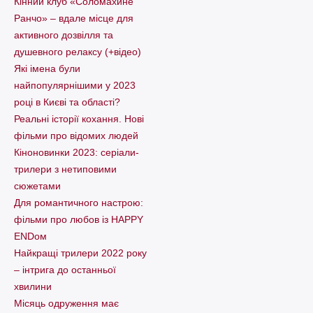
Кінний клуб «Соломахине
Ранчо» – вдале місце для
активного дозвілля та
душевного релаксу (+відео)
Які імена були
найпопулярнішими у 2023
році в Києві та області?
Реальні історії кохання. Нові
фільми про відомих людей
Кіноновинки 2023: серіали-
трилери з нетиповими
сюжетами
Для романтичного настрою:
фільми про любов із HAPPY
ENDом
Найкращі трилери 2022 року
– інтрига до останньої
хвилини
Місяць одруження має