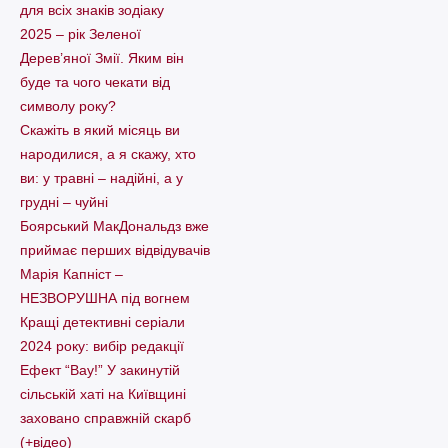
для всіх знаків зодіаку
2025 – рік Зеленої
Дерев’яної Змії. Яким він
буде та чого чекати від
символу року?
Скажіть в який місяць ви
народилися, а я скажу, хто
ви: у травні – надійні, а у
грудні – чуйні
Боярський МакДональдз вже
приймає перших відвідувачів
Марія Капніст –
НЕЗВОРУШНА під вогнем
Кращі детективні серіали
2024 року: вибір редакції
Ефект “Вау!” У закинутій
сільській хаті на Київщині
заховано справжній скарб
(+відео)