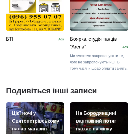
БТІ
Боярка, студія танців
Ads
“Arena”
Ads
Ми зможемо запропонувати те,
чого не запропонують інші. В
тому числі й щодо оплати занять.
Подивіться інші записи
Цієї ночі у
На Бородянщині
Святопетрівському
вантажний потяг
палав магазин
наїхав на жінку