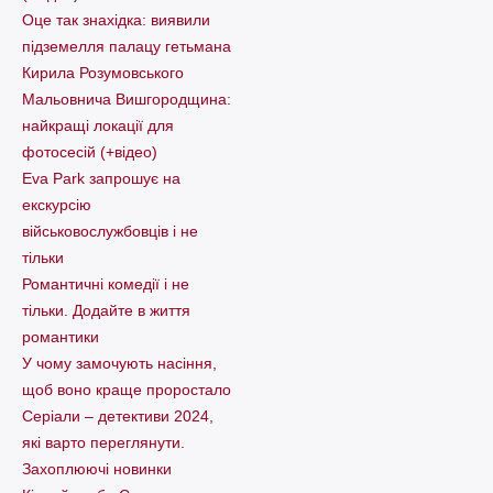
Оце так знахідка: виявили
підземелля палацу гетьмана
Кирила Розумовського
Мальовнича Вишгородщина:
найкращі локації для
фотосесій (+відео)
Eva Park запрошує на
екскурсію
військовослужбовців і не
тільки
Романтичні комедії і не
тільки. Додайте в життя
романтики
У чому замочують насіння,
щоб воно краще проростало
Серіали – детективи 2024,
які варто пеpеглянути.
Захоплюючі новинки