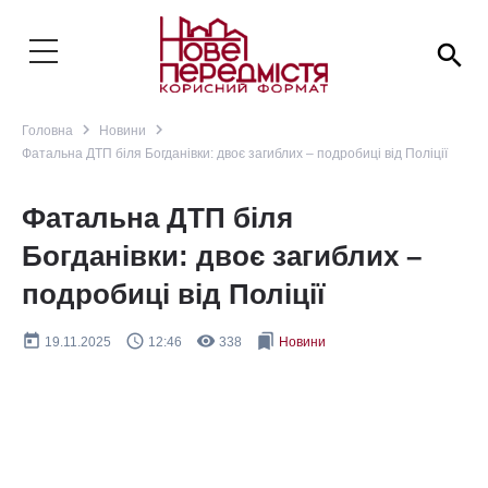
search
navigate_next
navigate_next
Головна
Новини
Фатальна ДТП біля Богданівки: двоє загиблих – подробиці від Поліції
Фатальна ДТП біля
Богданівки: двоє загиблих –
подробиці від Поліції
today
query_builder
remove_red_eye
bookmarks
19.11.2025
12:46
338
Новини