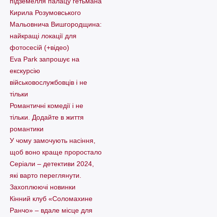
підземелля палацу гетьмана
Кирила Розумовського
Мальовнича Вишгородщина:
найкращі локації для
фотосесій (+відео)
Eva Park запрошує на
екскурсію
військовослужбовців і не
тільки
Романтичні комедії і не
тільки. Додайте в життя
романтики
У чому замочують насіння,
щоб воно краще проростало
Серіали – детективи 2024,
які варто пеpеглянути.
Захоплюючі новинки
Кінний клуб «Соломахине
Ранчо» – вдале місце для