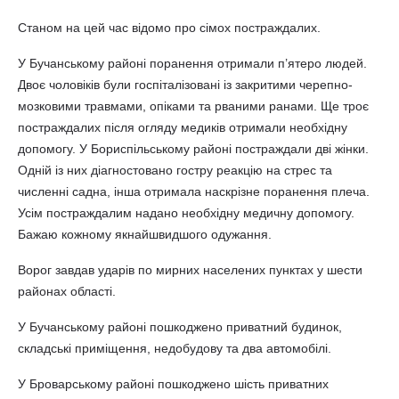
Станом на цей час відомо про сімох постраждалих.
У Бучанському районі поранення отримали п’ятеро людей.
Двоє чоловіків були госпіталізовані із закритими черепно-
мозковими травмами, опіками та рваними ранами. Ще троє
постраждалих після огляду медиків отримали необхідну
допомогу. У Бориспільському районі постраждали дві жінки.
Одній із них діагностовано гостру реакцію на стрес та
численні садна, інша отримала наскрізне поранення плеча.
Усім постраждалим надано необхідну медичну допомогу.
Бажаю кожному якнайшвидшого одужання.
Ворог завдав ударів по мирних населених пунктах у шести
районах області.
У Бучанському районі пошкоджено приватний будинок,
складські приміщення, недобудову та два автомобілі.
У Броварському районі пошкоджено шість приватних