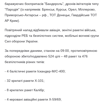
баражуючих боєприпасів "Бандероль", дронів-імітаторів типу
"Пародія" (із напрямків: Брянськ, Курськ, Орел, Міллерово,
Приморсько-Ахтарськ – рф., ТОТ Донецьк, Гвардійське ТОТ
АР Крим).
Повітряний напад відбивали авіація, зенітні ракетні війська,
підрозділи РЕБ та безпілотних систем, мобільні вогневі групи
Сил оборони України.
За попередніми даними, станом на 09:00, протиповітряною
обороною збито/подавлено 524 цілі – 48 ракет та 476
безпілотників різних типів:
- 4 балістичні ракети Іскандер-М/С-400;
- 32 крилаті ракети Х-101;
- 8 крилатих ракет Калібр;
- 4 керовані авіаційні ракети Х-59/69;