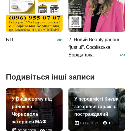
БТІ
2_Новий Beauty parlour
Ads
“just u!”, Софіївська
Борщагівка
Ads
Подивіться інші записи
У Вишневому під
У передмісті Києва
ранок на
загорівся гараж: є
Чорновола
постраждалий
загорівся МАФ
today
remove_red_eye
07.08.2026
108
today
remove_red_eye
03.08.2026
130