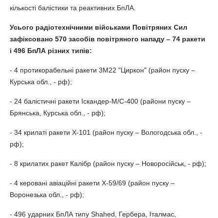
кількості балістики та реактивних БпЛА.
Усього радіотехнічними військами Повітряних Сил
зафіксовано 570 засобів повітряного нападу – 74 ракети
і 496 БпЛА різних типів:
- 4 протикорабельні ракети 3М22 "Циркон" (район пуску –
Курська обл., - рф);
- 24 балістичні ракети Іскандер-М/С-400 (райони пуску –
Брянська, Курська обл., - рф);
- 34 крилаті ракети Х-101 (район пуску – Вологодська обл., -
рф);
- 8 крилатих ракет Калібр (район пуску – Новоросійськ, - рф);
- 4 керовані авіаційні ракети Х-59/69 (район пуску –
Воронезька обл., - рф);
- 496 ударних БпЛА типу Shahed, Гербера, Італмас,