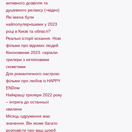
активного дозвілля та
душевного релаксу (+відео)
Які імена були
найпопулярнішими у 2023
році в Києві та області?
Реальні історії кохання. Нові
фільми про відомих людей
Кіноновинки 2023: серіали-
трилери з нетиповими
сюжетами
Для романтичного настрою:
фільми про любов із HAPPY
ENDом
Найкращі трилери 2022 року
– інтрига до останньої
хвилини
Місяць одруження має
значення. Він може багато
розповісти про ваш шлюб.