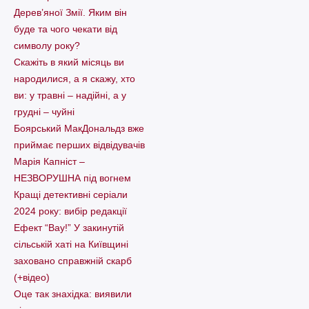
Дерев’яної Змії. Яким він
буде та чого чекати від
символу року?
Скажіть в який місяць ви
народилися, а я скажу, хто
ви: у травні – надійні, а у
грудні – чуйні
Боярський МакДональдз вже
приймає перших відвідувачів
Марія Капніст –
НЕЗВОРУШНА під вогнем
Кращі детективні серіали
2024 року: вибір редакції
Ефект “Вау!” У закинутій
сільській хаті на Київщині
заховано справжній скарб
(+відео)
Оце так знахідка: виявили