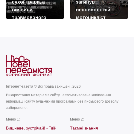
сухої трави, а
загинув
виявили
неповнолітній
травмованого
мотоцикліст
чоловіка
today
remove_red_eye
05.08.2026
171
today
remove_red_eye
22.07.2026
97
Інтернет-газета © Всі права захищені. 2026
Використання матеріалів сайту і автоматизоване копіювання
інформації сайту будь-якими програмами без письмового дозволу
заборонено.
Меню 1:
Меню 2:
Вишневе, зустрічай! «Твій
Таємні знання