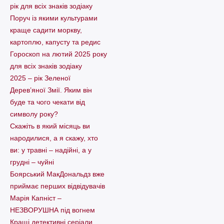
рік для всіх знаків зодіаку
Поруч із якими культурами
краще садити моркву,
картоплю, капусту та редис
Гороскоп на лютий 2025 року
для всіх знаків зодіаку
2025 – рік Зеленої
Дерев’яної Змії. Яким він
буде та чого чекати від
символу року?
Скажіть в який місяць ви
народилися, а я скажу, хто
ви: у травні – надійні, а у
грудні – чуйні
Боярський МакДональдз вже
приймає перших відвідувачів
Марія Капніст –
НЕЗВОРУШНА під вогнем
Кращі детективні серіали