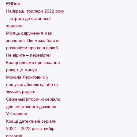
ENDом
Найкращі трилери 2022 року
– інтрига до останньої
хвилини
Місяць одруження має
значення. Він може багато
розповісти про ваш шлюб.
Не вірите – перевірте!
Кращі фільми про кохання
року, що минув
Микола Леонтович: у
пошуках абсолюту, або як
звучить радість
Свіженькі історичні серіали:
для змістовного дозвілля
Усі новини
Кращі детективні серіали
2022 – 2023 років: вибір
редакції