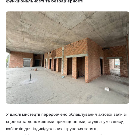
функціональності та безбар’єрності.
У школі мистецтв передбачено облаштування актової зали зі
сценою та допоміжними приміщеннями, студії звукозапису,
кабінетів для індивідуальних і групових занять,