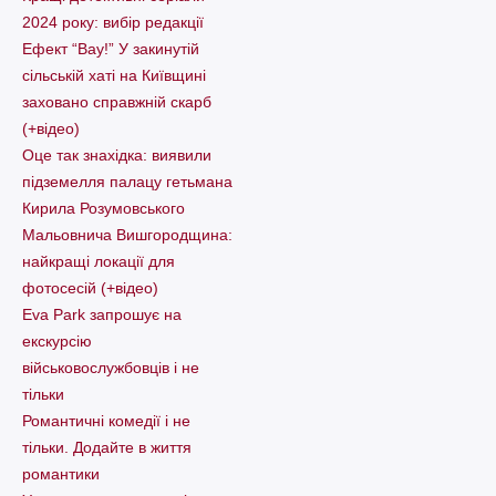
2024 року: вибір редакції
Ефект “Вау!” У закинутій
сільській хаті на Київщині
заховано справжній скарб
(+відео)
Оце так знахідка: виявили
підземелля палацу гетьмана
Кирила Розумовського
Мальовнича Вишгородщина:
найкращі локації для
фотосесій (+відео)
Eva Park запрошує на
екскурсію
військовослужбовців і не
тільки
Романтичні комедії і не
тільки. Додайте в життя
романтики