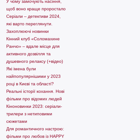
У чому замочують насіння,
щоб воно краще проростало
Серіали – детективи 2024,
які варто пеpеглянути.
Захоплюючі новинки
Кінний клуб «Соломахине
Ранчо» – вдале місце для
активного дозвілля та
душевного релаксу (+відео)
Які імена були
найпопулярнішими у 2023
році в Києві та області?
Реальні історії кохання. Нові
фільми про відомих людей
Кіноновинки 2023: серіали-
трилери з нетиповими
сюжетами
Для романтичного настрою:
фільми про любов із HAPPY