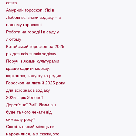
свята
Амурний гороскоп. Які в
Любові всі знаки зодіаку – в
нашому гороскопі
Pоботи на городі і в саду у
лютому
Китайський гороскоп на 2025
рік для всіх знаків зодіаку
Поруч із якими культурами
краще садити моркву,
картоплю, капусту та редис
Гороскоп на лютий 2025 року
для всіх знаків зодіаку
2025 – рік Зеленої
Дерев’яної Змії. Яким він
буде та чого чекати від
символу року?
Скажіть в який місяць ви
народилися, а я скажу, хто