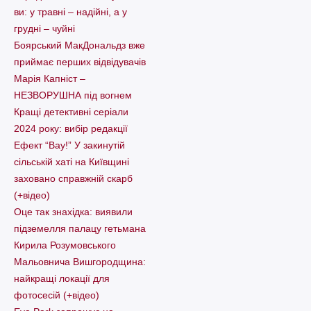
ви: у травні – надійні, а у
грудні – чуйні
Боярський МакДональдз вже
приймає перших відвідувачів
Марія Капніст –
НЕЗВОРУШНА під вогнем
Кращі детективні серіали
2024 року: вибір редакції
Ефект “Вау!” У закинутій
сільській хаті на Київщині
заховано справжній скарб
(+відео)
Оце так знахідка: виявили
підземелля палацу гетьмана
Кирила Розумовського
Мальовнича Вишгородщина:
найкращі локації для
фотосесій (+відео)