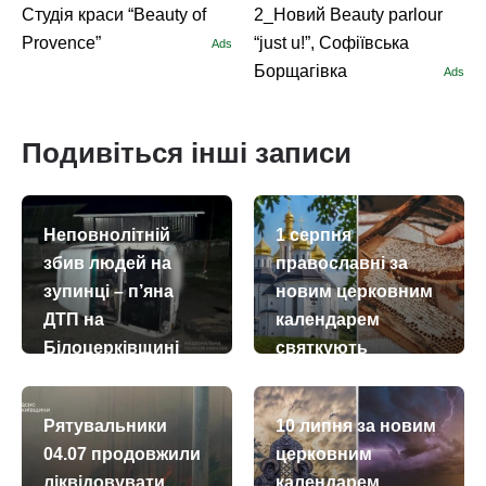
Студія краси “Beauty of
2_Новий Beauty parlour
Provence”
“just u!”, Софіївська
Ads
Борщагівка
Ads
Подивіться інші записи
Неповнолітній
1 серпня
збив людей на
православні за
зупинці – п’яна
новим церковним
ДТП на
календарем
Білоцерківщині
святкують
Медовий Спас –
today
remove_red_eye
19.07.2026
945
Винесення чесних
Рятувальники
10 липня за новим
древ
04.07 продовжили
церковним
животворчого
ліквідовувати
календарем