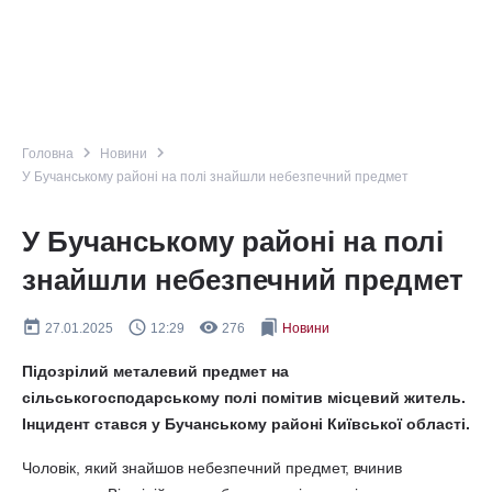
navigate_next
navigate_next
Головна
Новини
У Бучанському районі на полі знайшли небезпечний предмет
У Бучанському районі на полі
знайшли небезпечний предмет
today
query_builder
remove_red_eye
bookmarks
27.01.2025
12:29
276
Новини
Підозрілий металевий предмет на
сільськогосподарському полі помітив місцевий житель.
Інцидент стався у Бучанському районі Київської області.
Чоловік, який знайшов небезпечний предмет, вчинив