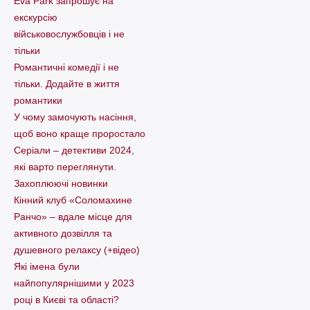
Eva Park запрошує на
екскурсію
військовослужбовців і не
тільки
Романтичні комедії і не
тільки. Додайте в життя
романтики
У чому замочують насіння,
щоб воно краще проростало
Серіали – детективи 2024,
які варто пеpеглянути.
Захоплюючі новинки
Кінний клуб «Соломахине
Ранчо» – вдале місце для
активного дозвілля та
душевного релаксу (+відео)
Які імена були
найпопулярнішими у 2023
році в Києві та області?