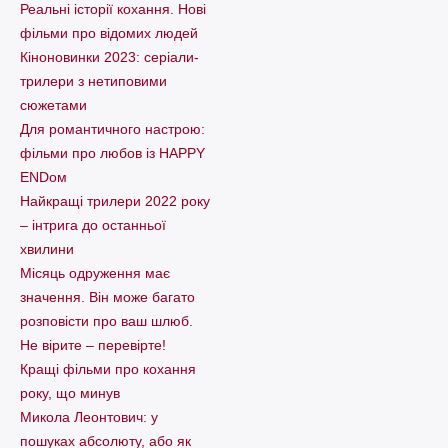
Реальні історії кохання. Нові
фільми про відомих людей
Кіноновинки 2023: серіали-
трилери з нетиповими
сюжетами
Для романтичного настрою:
фільми про любов із HAPPY
ENDом
Найкращі трилери 2022 року
– інтрига до останньої
хвилини
Місяць одруження має
значення. Він може багато
розповісти про ваш шлюб.
Не вірите – перевірте!
Кращі фільми про кохання
року, що минув
Микола Леонтович: у
пошуках абсолюту, або як