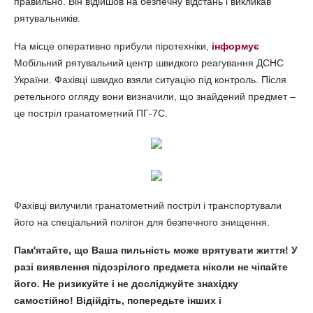
правильно. Він відійшов на безпечну відстань і викликав
рятувальників.
На місце оперативно прибули піротехніки,
інформує
Мобільний рятувальний центр швидкого реагування ДСНС
України. Фахівці швидко взяли ситуацію під контроль. Після
ретельного огляду вони визначили, що знайдений предмет –
це постріл гранатометний ПГ-7С.
Фахівці вилучили гранатометний постріл і транспортували
його на спеціальний полігон для безпечного знищення.
Пам'ятайте, що Ваша пильність може врятувати життя! У
разі виявлення підозрілого предмета ніколи не чіпайте
його. Не ризикуйте і не досліджуйте знахідку
самостійно! Відійдіть, попередьте інших і