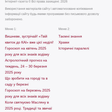
Інтернет-газета © Всі права захищені. 2026
Використання матеріалів сайту і автоматизоване копіювання
інформації сайту будь-якими програмами без письмового дозволу
заборонено.
Меню 1:
Меню 2:
Вишневе, зустрічай! «Твій
Таємні знання
квиток до КАІ» вже цієї неділі!
Храми
Гороскоп на квітень 2025
Історичні паралелі
року для всіх знаків зодіаку
Астрологічний прогноз на
тиждень, 24 – 30 березня
2025 року
Що зробити на городі та в
саду у березні
Гороскоп на березень 2025
року для всіх знаків зодіаку
Коли святкуємо Масляну в
2025 році. Традиції та звичаї