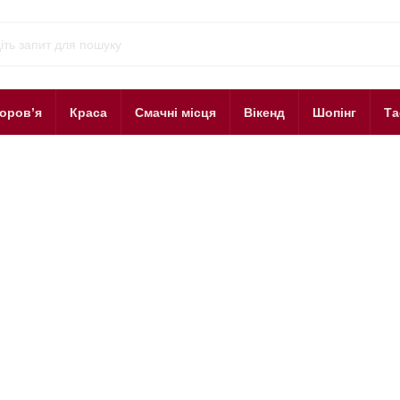
оров’я
Краса
Смачні місця
Вікенд
Шопінг
Та