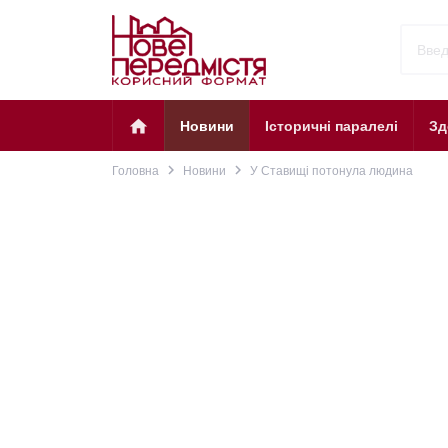
home
Новини
Історичні паралелі
Зд
navigate_next
navigate_next
Головна
Новини
У Ставищі потонула людина