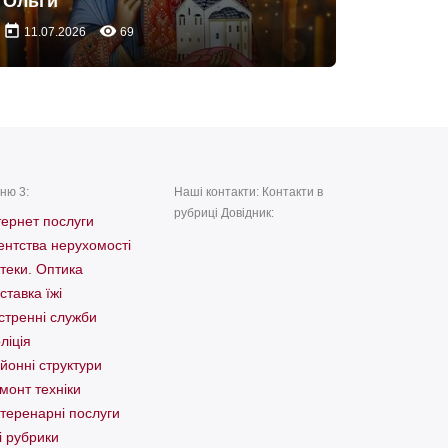
Ольги
today
remove_red_eye
11.07.2026
69
ню 3:
Наші контакти: Контакти в
рубриці Довідник:
тернет послуги
ентства нерухомості
теки. Оптика
ставка їжі
стренні служби
ліція
йонні структури
монт техніки
теренарні послуги
і рубрики