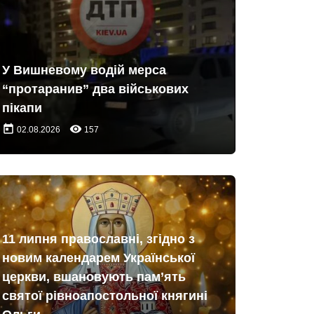
У Вишневому водій мерса
“протаранив” два військових
пікапи
today
remove_red_eye
02.08.2026
157
11 липня православні, згідно з
новим календарем Української
церкви, вшановують пам’ять
святої рівноапостольної княгині