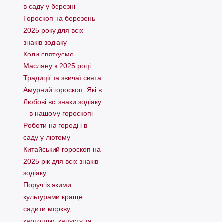
в саду у березні
Гороскоп на березень
2025 року для всіх
знаків зодіаку
Коли святкуємо
Масляну в 2025 році.
Традиції та звичаї свята
Амурний гороскоп. Які в
Любові всі знаки зодіаку
– в нашому гороскопі
Pоботи на городі і в
саду у лютому
Китайський гороскоп на
2025 рік для всіх знаків
зодіаку
Поруч із якими
культурами краще
садити моркву,
картоплю, капусту та