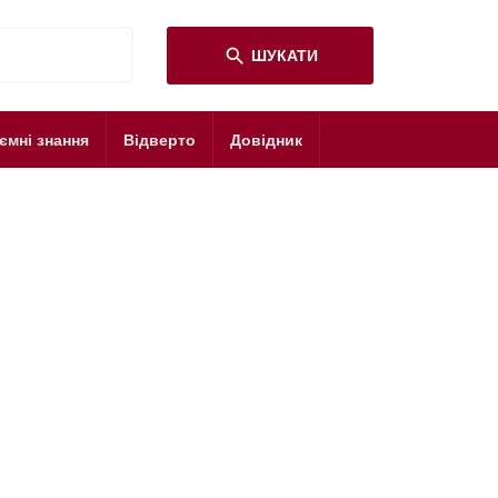
search
ШУКАТИ
ємні знання
Відверто
Довідник