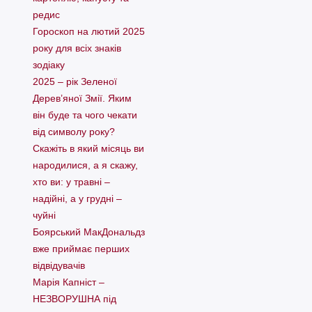
редис
Гороскоп на лютий 2025
року для всіх знаків
зодіаку
2025 – рік Зеленої
Дерев’яної Змії. Яким
він буде та чого чекати
від символу року?
Скажіть в який місяць ви
народилися, а я скажу,
хто ви: у травні –
надійні, а у грудні –
чуйні
Боярський МакДональдз
вже приймає перших
відвідувачів
Марія Капніст –
НЕЗВОРУШНА під