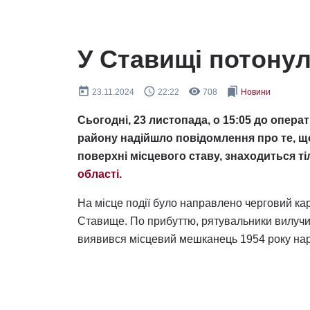
У Ставищі потону
today
query_builder
remove_red_eye
bookmarks
23.11.2024
22:22
708
Новини
Сьогодні, 23 листопада, о 15:05 до опер
району надійшло повідомлення про те, що
поверхні місцевого ставу, знаходиться т
області
.
На місце події було направлено черговий ка
Ставище. По прибуттю, рятувальники вилучил
виявився місцевий мешканець 1954 року на