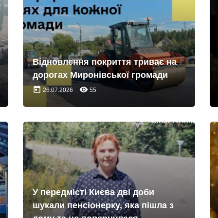
Відновлення покриття триває на
дорогах Миронівської громади
today
remove_red_eye
26.07.2026
55
У передмісті Києва дві доби
шукали пенсіонерку, яка пішла з