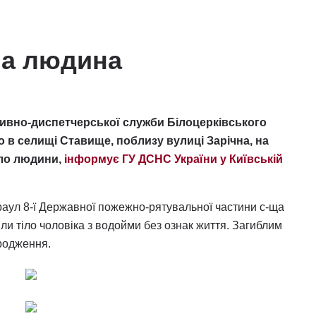
ла людина
ативно-диспетчерської служби Білоцерківського
 в селищі Ставище, поблизу вулиці Зарічна, на
іло людини,
інформує ГУ ДСНС України у Київській
раул 8-ї Державної пожежно-рятувальної частини с-ща
и тіло чоловіка з водойми без ознак життя. Загиблим
родження.