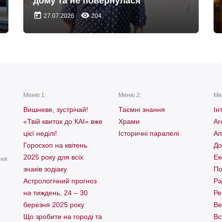
дому та не повернулася
today
remove_red_eye
27.07.2026
204
Меню 1:
Меню 2:
Ме
Вишневе, зустрічай!
Таємні знання
Ін
«Твій квиток до КАІ» вже
Храми
Аг
цієї неділі!
Історичні паралелі
Ап
Гороскоп на квітень
До
2025 року для всіх
Ек
ння
знаків зодіаку
По
Астрологічний прогноз
Ра
на тиждень, 24 – 30
Ре
березня 2025 року
Ве
Що зробити на городі та
Вс