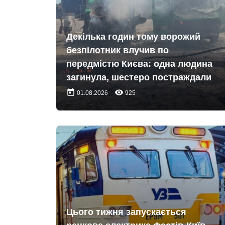
Декілька годин тому ворожий
безпілотник влучив по
передмістю Києва: одна людина
загинула, шестеро постраждали
today
remove_red_eye
01.08.2026
925
Цього тижня запускається