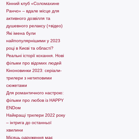
Кінний клуб «Соломахине
Ранчо» – вдале місце для
активного дозвілля та
душевного релаксу (+відео)
Які імена були
найпопулярнішими у 2023
році в Києві та області?
Реальні історії кохання. Нові
фільми про відомих людей
Кіноновинки 2023: серіали-
трилери з нетиповими
сюжетами
Для романтичного настрою:
фільми про любов із HAPPY
ENDом
Найкращі трилери 2022 року
– інтрига до останньої
хвилини
Місяць одруження має