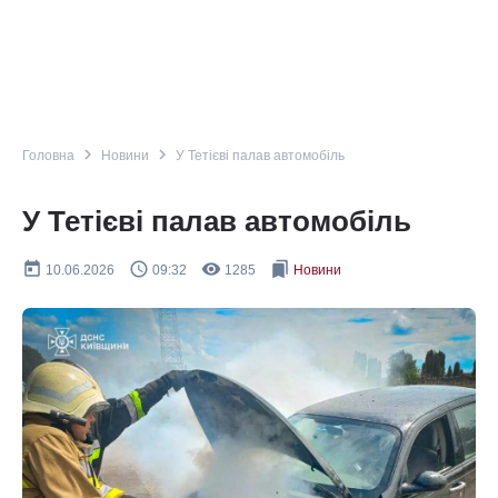
navigate_next
navigate_next
Головна
Новини
У Тетієві палав автомобіль
У Тетієві палав автомобіль
today
query_builder
remove_red_eye
bookmarks
10.06.2026
09:32
1285
Новини