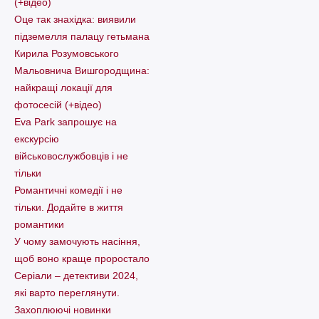
(+відео)
Оце так знахідка: виявили
підземелля палацу гетьмана
Кирила Розумовського
Мальовнича Вишгородщина:
найкращі локації для
фотосесій (+відео)
Eva Park запрошує на
екскурсію
військовослужбовців і не
тільки
Романтичні комедії і не
тільки. Додайте в життя
романтики
У чому замочують насіння,
щоб воно краще проростало
Серіали – детективи 2024,
які варто пеpеглянути.
Захоплюючі новинки