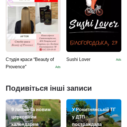
Студія краси “Beauty of
Sushi Lоver
Ads
Provence”
Ads
Подивіться інші записи
9 липня за новим
У Рокитнянській ТГ
церковним
у ДТП
календарем
постраждала