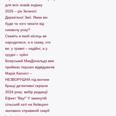
для всіх знаків зодіаку
2025 – рік Зеленої
Дерев’яної Змії. Яким він
буде та чого чекати від
символу року?
Скажіть в який місяць ви
народилися, а я скажу, хто
ви: у травні – надійні, а у
грудні – чуйні
Боярський МакДональдз вже
приймає перших відвідувачів
Марія Капніст –
НЕЗВОРУШНА під вогнем
Кращі детективні серіали
2024 року: вибір редакції
Ефект “Вау!” У закинутій
сільській хаті на Київщині
заховано справжній скарб