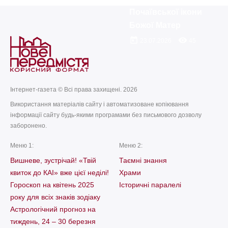
Почаївської ікони
Божої Матер
today
remove_red_eye
23.07.2026
45
Інтернет-газета © Всі права захищені. 2026
Використання матеріалів сайту і автоматизоване копіювання
інформації сайту будь-якими програмами без письмового дозволу
заборонено.
Меню 1:
Меню 2:
Вишневе, зустрічай! «Твій
Таємні знання
квиток до КАІ» вже цієї неділі!
Храми
Гороскоп на квітень 2025
Історичні паралелі
року для всіх знаків зодіаку
Астрологічний прогноз на
тиждень, 24 – 30 березня