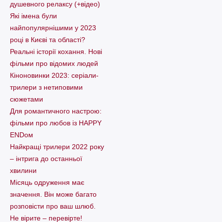
душевного релаксу (+відео)
Які імена були
найпопулярнішими у 2023
році в Києві та області?
Реальні історії кохання. Нові
фільми про відомих людей
Кіноновинки 2023: серіали-
трилери з нетиповими
сюжетами
Для романтичного настрою:
фільми про любов із HAPPY
ENDом
Найкращі трилери 2022 року
– інтрига до останньої
хвилини
Місяць одруження має
значення. Він може багато
розповісти про ваш шлюб.
Не вірите – перевірте!