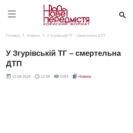
search
navigate_next
navigate_next
Головна
Новини
У Згурівській ТГ – смертельна ДТП
У Згурівській ТГ – смертельна
ДТП
today
query_builder
remove_red_eye
bookmarks
12.06.2026
12:39
5383
Новини