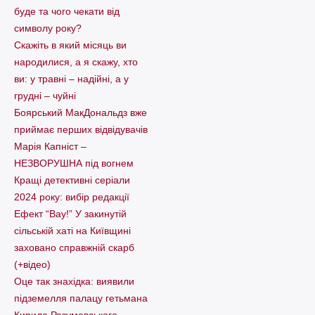
буде та чого чекати від
символу року?
Скажіть в який місяць ви
народилися, а я скажу, хто
ви: у травні – надійні, а у
грудні – чуйні
Боярський МакДональдз вже
приймає перших відвідувачів
Марія Капніст –
НЕЗВОРУШНА під вогнем
Кращі детективні серіали
2024 року: вибір редакції
Ефект “Вау!” У закинутій
сільській хаті на Київщині
заховано справжній скарб
(+відео)
Оце так знахідка: виявили
підземелля палацу гетьмана
Кирила Розумовського