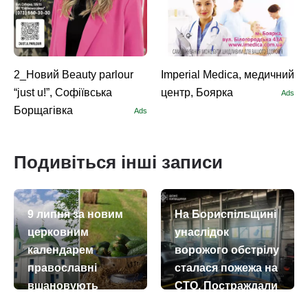
2_Новий Beauty parlour
Imperial Medica, медичний
“just u!”, Софіївська
центр, Боярка
Ads
Борщагівка
Ads
Подивіться інші записи
9 липня за новим
На Бориспільщині
церковним
унаслідок
календарем
ворожого обстрілу
православні
сталася пожежа на
вшановують
СТО. Постраждали
пам’ять
двоє людей.