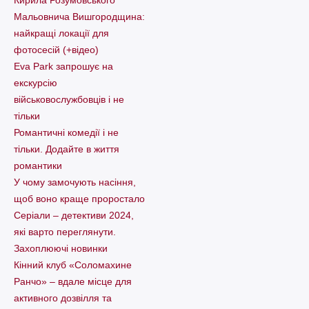
Мальовнича Вишгородщина:
найкращі локації для
фотосесій (+відео)
Eva Park запрошує на
екскурсію
військовослужбовців і не
тільки
Романтичні комедії і не
тільки. Додайте в життя
романтики
У чому замочують насіння,
щоб воно краще проростало
Серіали – детективи 2024,
які варто пеpеглянути.
Захоплюючі новинки
Кінний клуб «Соломахине
Ранчо» – вдале місце для
активного дозвілля та