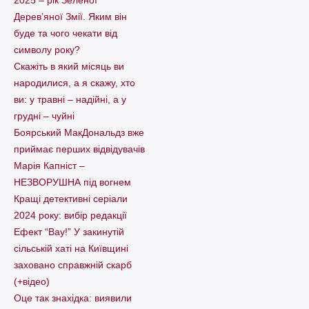
Дерев’яної Змії. Яким він
буде та чого чекати від
символу року?
Скажіть в який місяць ви
народилися, а я скажу, хто
ви: у травні – надійні, а у
грудні – чуйні
Боярський МакДональдз вже
приймає перших відвідувачів
Марія Капніст –
НЕЗВОРУШНА під вогнем
Кращі детективні серіали
2024 року: вибір редакції
Ефект “Вау!” У закинутій
сільській хаті на Київщині
заховано справжній скарб
(+відео)
Оце так знахідка: виявили