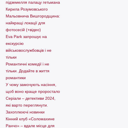
підземелля палацу гетьмана
Кирила Розумовського
Мальовнича Вишгородщина:
найкращі локації для
фотосесій (+відео)
Eva Park запрошує на
екскурсію
військовослужбовців і не
тільки
Романтичні комедії і не
тільки. Додайте в життя
романтики
У чому замочують насіння,
щоб воно краще проростало
Серіали – детективи 2024,
які варто пеpеглянути.
Захоплюючі новинки
Кінний клуб «Соломахине
Ранчо» – вдале місце для