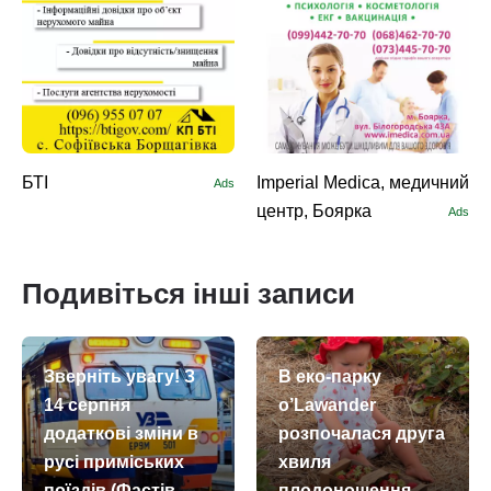
БТІ
Imperial Medica, медичний
Ads
центр, Боярка
Ads
Подивіться інші записи
Зверніть увагу! З
В еко-парку
14 серпня
o’Lawander
додаткові зміни в
розпочалася друга
русі приміських
хвиля
поїздів (Фастів –
плодоношення