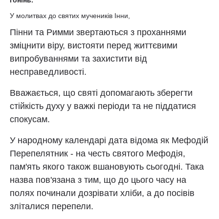
гонінь.
У молитвах до святих мучеників Інни,
Пінни та Римми звертаються з проханнями
зміцнити віру, вистояти перед життєвими
випробуваннями та захистити від
несправедливості.
Вважається, що святі допомагають зберегти
стійкість духу у важкі періоди та не піддатися
спокусам.
У народному календарі дата відома як Мефодій
Перепелятник - на честь святого Мефодія,
пам'ять якого також вшановують сьогодні. Така
назва пов'язана з тим, що до цього часу на
полях починали дозрівати хліби, а до посівів
зліталися перепели.