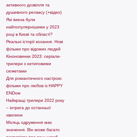
активного дозвілля та
душевного релаксу (+відео)
Які імена були
найпопулярнішими у 2023
році в Києві та області?
Реальні історії кохання. Нові
фільми про відомих людей
Кіноновинки 2023: серіали-
трилери з нетиповими
сюжетами
Для романтичного настрою:
фільми про любов із HAPPY
ENDом
Найкращі трилери 2022 року
– інтрига до останньої
хвилини
Місяць одруження має
значення. Він може багато
розповісти про ваш шлюб.