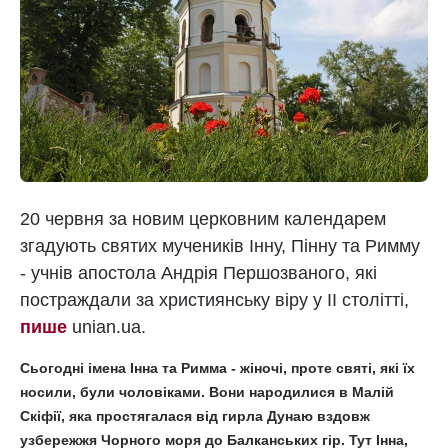
20 червня за новим церковним календарем
згадують святих мучеників Інну, Пінну та Римму
- учнів апостола Андрія Першозваного, які
постраждали за християнську віру у II столітті,
пише
unian.ua.
Сьогодні імена Інна та Римма - жіночі, проте святі, які їх
носили, були чоловіками. Вони народилися в Малій
Скіфії, яка простягалася від гирла Дунаю вздовж
узбережжя Чорного моря до Балканських гір. Тут Інна,