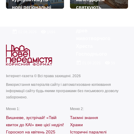
нові регіональні
святкують
електропоїзди (+
Медовий Спас –
розклад)
Винесення чесних
древ
today
remove_red_eye
02.08.2026
1694
животворчого
Хреста
Господнього
today
remove_red_eye
01.08.2026
59
Інтернет-газета © Всі права захищені. 2026
Використання матеріалів сайту і автоматизоване копіювання
інформації сайту будь-якими програмами без письмового дозволу
заборонено.
Меню 1:
Меню 2:
Вишневе, зустрічай! «Твій
Таємні знання
квиток до КАІ» вже цієї неділі!
Храми
Гороскоп на квітень 2025
Історичні паралелі