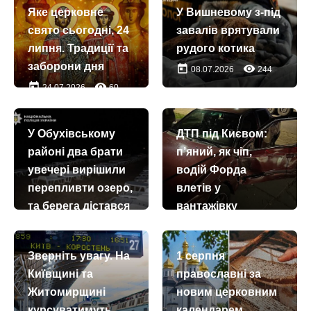
Яке церковне
У Вишневому з-під
свято сьогодні, 24
завалів врятували
липня. Традиції та
рудого котика
заборони дня
today
remove_red_eye
08.07.2026
244
today
remove_red_eye
24.07.2026
60
У Обухівському
ДТП під Києвом:
районі два брати
п’яний, як чіп,
увечері вирішили
водій Форда
перепливти озеро,
влетів у
та берега дістався
вантажівку
лише один…
today
remove_red_eye
07.08.2026
122
today
remove_red_eye
29.07.2026
279
Зверніть увагу. На
1 серпня
Київщині та
православні за
Житомирщині
новим церковним
курсуватимуть
календарем