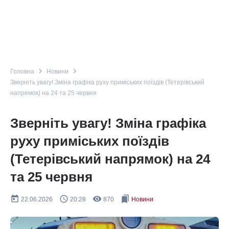
navigate_next
navigate_next
Головна
Новини
Зверніть увагу! Зміна графіка руху приміських поїздів (Тетерівський
напрямок) на 24 та 25 червня
Зверніть увагу! Зміна графіка
руху приміських поїздів
(Тетерівський напрямок) на 24
та 25 червня
today
query_builder
remove_red_eye
bookmarks
22.06.2026
20:28
870
Новини