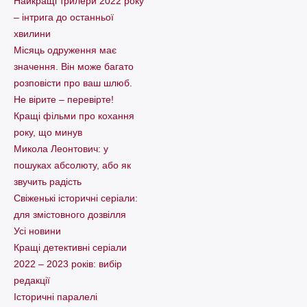
Найкращі трилери 2022 року
– інтрига до останньої
хвилини
Місяць одруження має
значення. Він може багато
розповісти про ваш шлюб.
Не вірите – перевірте!
Кращі фільми про кохання
року, що минув
Микола Леонтович: у
пошуках абсолюту, або як
звучить радість
Свіженькі історичні серіали:
для змістовного дозвілля
Усі новини
Кращі детективні серіали
2022 – 2023 років: вибір
редакції
Історичні паралелі