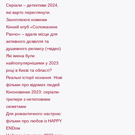
Серіали – детективи 2024,
які варто пеpеглянути.
Захоплюючі новинки
Кінний клуб «Соломахине
Ранчо» – вдале місце для
активного дозвілля та
душевного релаксу (+відео)
Які імена були
найпопулярнішими у 2023
році в Києві та області?
Реальні історії кохання. Нові
фільми про відомих людей
Кіноновинки 2023: серіали-
трилери з нетиповими
сюжетами
Для романтичного настрою:
фільми про любов із HAPPY
ENDом