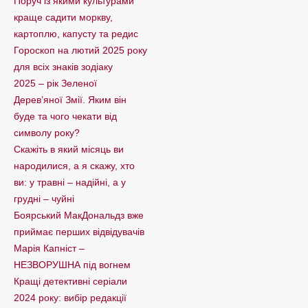
Поруч із якими культурами
краще садити моркву,
картоплю, капусту та редис
Гороскоп на лютий 2025 року
для всіх знаків зодіаку
2025 – рік Зеленої
Дерев’яної Змії. Яким він
буде та чого чекати від
символу року?
Скажіть в який місяць ви
народилися, а я скажу, хто
ви: у травні – надійні, а у
грудні – чуйні
Боярський МакДональдз вже
приймає перших відвідувачів
Марія Капніст –
НЕЗВОРУШНА під вогнем
Кращі детективні серіали
2024 року: вибір редакції