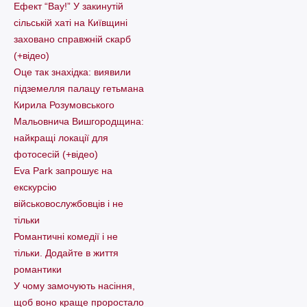
Ефект “Вау!” У закинутій
сільській хаті на Київщині
заховано справжній скарб
(+відео)
Оце так знахідка: виявили
підземелля палацу гетьмана
Кирила Розумовського
Мальовнича Вишгородщина:
найкращі локації для
фотосесій (+відео)
Eva Park запрошує на
екскурсію
військовослужбовців і не
тільки
Романтичні комедії і не
тільки. Додайте в життя
романтики
У чому замочують насіння,
щоб воно краще проростало