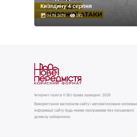
Київщину 4 серпня
today
remove_red_eye
04.08.2026
283
Інтернет-газета © Всі права захищені. 2026
Використання матеріалів сайту і автоматизоване копіюва
інформації сайту будь-якими програмами без письмового
дозволу заборонено.