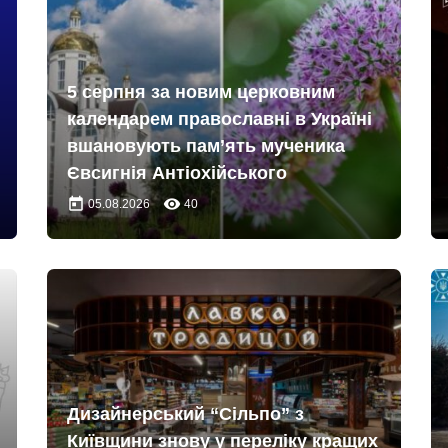
5 серпня за новим церковним
календарем православні в Україні
вшановують пам’ять мученика
Євсигнія Антіохійського
today
remove_red_eye
05.08.2026
40
Дизайнерський “Сільпо” з
Київщини знову у переліку кращих