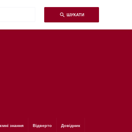
search
ШУКАТИ
ємні знання
Відверто
Довідник