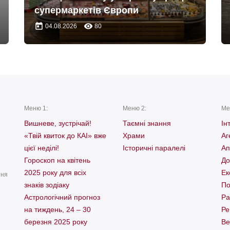
супермаркетів Європи
today
remove_red_eye
04.08.2026
80
Меню 1:
Меню 2:
Ме
Вишневе, зустрічай!
Таємні знання
Ін
«Твій квиток до КАІ» вже
Храми
Аг
цієї неділі!
Історичні паралелі
Ап
Гороскоп на квітень
До
2025 року для всіх
Ек
ння
знаків зодіаку
По
Астрологічний прогноз
Ра
на тиждень, 24 – 30
Ре
березня 2025 року
Ве