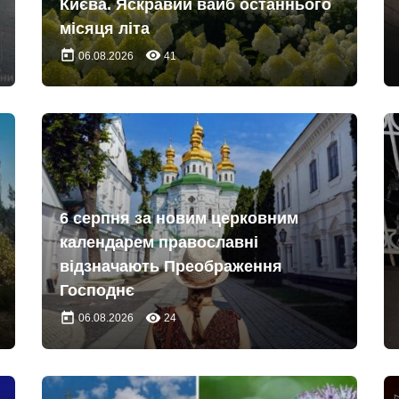
Києва. Яскравий вайб останнього
місяця літа
today
remove_red_eye
06.08.2026
41
6 серпня за новим церковним
календарем православні
відзначають Преображення
Господнє
today
remove_red_eye
06.08.2026
24