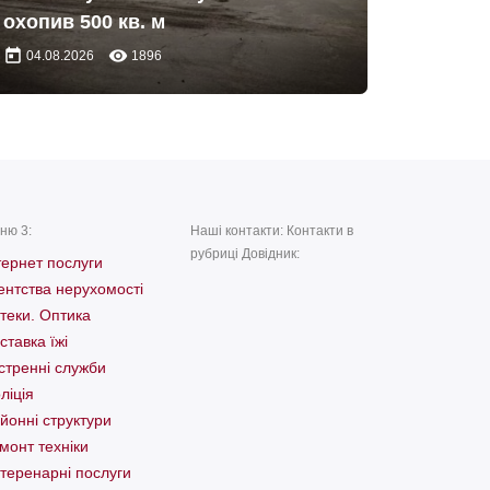
охопив 500 кв. м
today
remove_red_eye
04.08.2026
1896
ню 3:
Наші контакти: Контакти в
рубриці Довідник:
тернет послуги
ентства нерухомості
теки. Оптика
ставка їжі
стренні служби
ліція
йонні структури
монт техніки
теренарні послуги