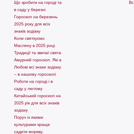
Що зробити на городі та
Вс
в саду у березні
Гороскоп на березень
2025 року для всіх
знаків зодіаку
Коли святкуємо
Масляну в 2025 році.
Традиції та звичаї свята
Амурний гороскоп. Які в
Любові всі знаки зодіаку
– в нашому гороскопі
Pоботи на городі і в
саду у лютому
Китайський гороскоп на
2025 рік для всіх знаків
зодіаку
Поруч із якими
культурами краще
садити моркву,