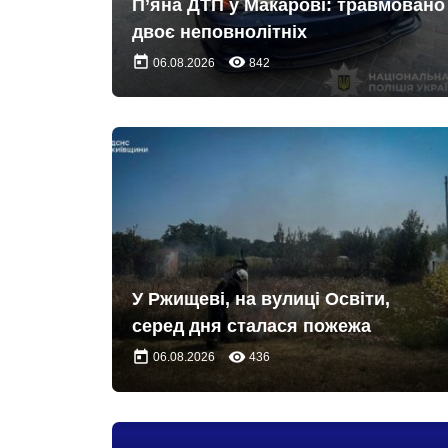
П’яна ДТП у Макарові: травмовано
двоє неповнолітніх
today
remove_red_eye
06.08.2026
842
У Ржищеві, на вулиці Освіти,
серед дня сталася пожежа
today
remove_red_eye
06.08.2026
436