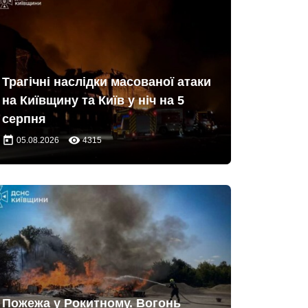
Трагічні наслідки масованої атаки
на Київщину та Київ у ніч на 5
серпня
today
remove_red_eye
05.08.2026
4315
Пожежа у Рокитному. Вогонь