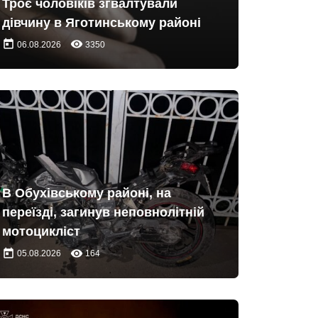
Троє чоловіків згвалтували
дівчину в Яготинському районі
today
remove_red_eye
06.08.2026
3350
В Обухівському районі, на
переїзді, загинув неповнолітній
мотоцикліст
today
remove_red_eye
05.08.2026
164