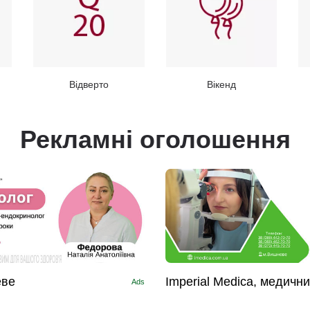
Відверто
Вікенд
Рекламні оголошення
еве
Imperial Medica, медичн
Ads