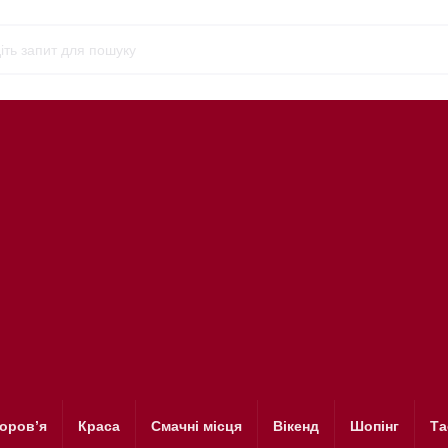
оров’я
Краса
Смачні місця
Вікенд
Шопінг
Та