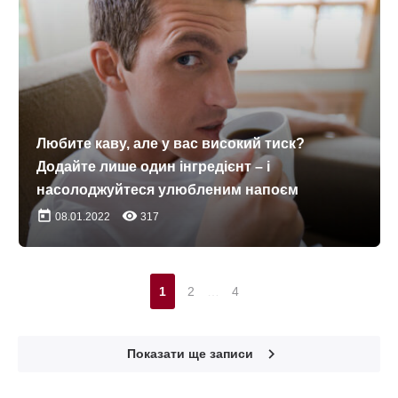
Любите каву, але у вас високий тиск?
Додайте лише один інгредієнт – і
насолоджуйтеся улюбленим напоєм
today
remove_red_eye
08.01.2022
317
1
2
…
4
navigate_next