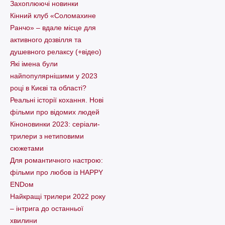
Захоплюючі новинки
Кінний клуб «Соломахине
Ранчо» – вдале місце для
активного дозвілля та
душевного релаксу (+відео)
Які імена були
найпопулярнішими у 2023
році в Києві та області?
Реальні історії кохання. Нові
фільми про відомих людей
Кіноновинки 2023: серіали-
трилери з нетиповими
сюжетами
Для романтичного настрою:
фільми про любов із HAPPY
ENDом
Найкращі трилери 2022 року
– інтрига до останньої
хвилини