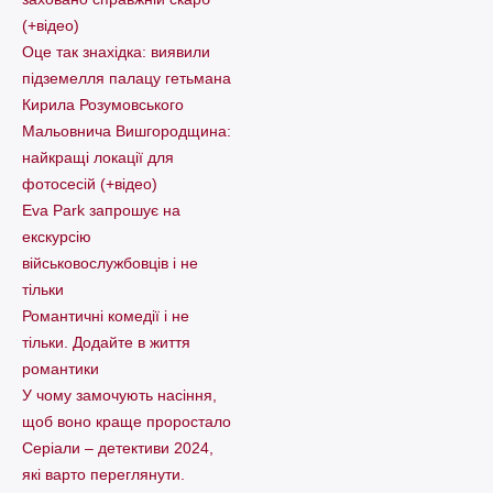
(+відео)
Оце так знахідка: виявили
підземелля палацу гетьмана
Кирила Розумовського
Мальовнича Вишгородщина:
найкращі локації для
фотосесій (+відео)
Eva Park запрошує на
екскурсію
військовослужбовців і не
тільки
Романтичні комедії і не
тільки. Додайте в життя
романтики
У чому замочують насіння,
щоб воно краще проростало
Серіали – детективи 2024,
які варто пеpеглянути.