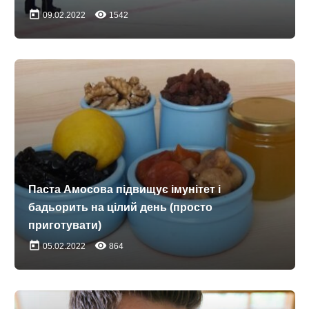
today
remove_red_eye
09.02.2022
1542
Паста Амосова підвищує імунітет і
бадьорить на цілий день (просто
приготувати)
today
remove_red_eye
05.02.2022
864