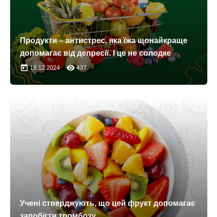
Продукти – антистрес, яка їжа щонайкраще
допомагає від депресії. І це не солодке
today
remove_red_eye
18.12.2024
437
Учені стверджують, що цей фрукт допомагає
запобігти тромбозу