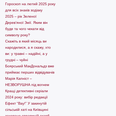
Гороскоп на лютий 2025 року
для всіх знаків зодіаку
2025 – рік Зеленої
Дерев’яної Змії. Яким він
буде та чого чекати від
символу року?
Скажіть в який місяць ви
народилися, а я скажу, хто
ви: у травні – надійні, а у
грудні – чуйні
Боярський МакДональдз вже
приймає перших відвідувачів
Марія Капніст –
НЕЗВОРУШНА під вогнем
Кращі детективні серіали
2024 року: вибір редакції
Ефект “Вау!” У закинутій
сільській хаті на Київщині
заховано справжній скарб