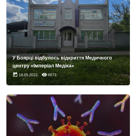
У Боярці відбулось відкриття Медичного
центру «Імперіал Медіка»
today
remove_red_eye
18.05.2022
6673