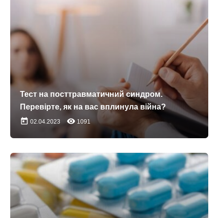
Тест на посттравматичний синдром.
Перевірте, як на вас вплинула війна?
today
remove_red_eye
02.04.2023
1091