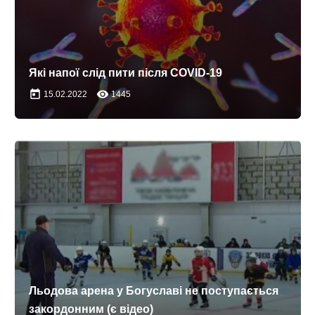
Які напої слід пити після COVID-19
today
remove_red_eye
15.02.2022
1445
Льодова арена у Богуславі не поступається
закордонним (є відео)