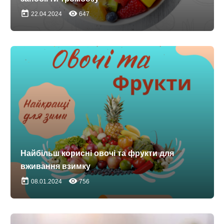
today
remove_red_eye
22.04.2024
647
Найбільш корисні овочі та фрукти для
вживання взимку
today
remove_red_eye
08.01.2024
756