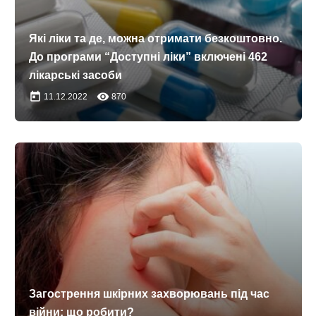
Які ліки та де, можна отримати безкоштовно.
До програми “Доступні ліки” включені 462
лікарські засоби
today
remove_red_eye
11.12.2022
870
Загострення шкірних захворювань під час
війни: що робити?