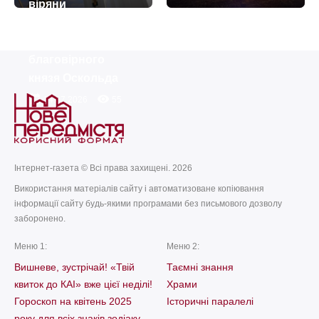
віряни
вшановують
пам’ять
благовірного
князя Оскольда
today
remove_red_eye
14.07.2026
55
Інтернет-газета © Всі права захищені. 2026
Використання матеріалів сайту і автоматизоване копіювання
інформації сайту будь-якими програмами без письмового дозволу
заборонено.
Меню 1:
Меню 2:
Вишневе, зустрічай! «Твій
Таємні знання
квиток до КАІ» вже цієї неділі!
Храми
Гороскоп на квітень 2025
Історичні паралелі
року для всіх знаків зодіаку