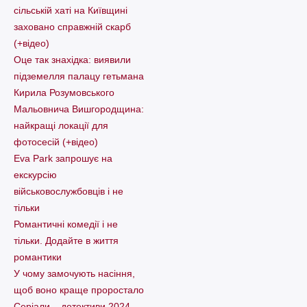
сільській хаті на Київщині
заховано справжній скарб
(+відео)
Оце так знахідка: виявили
підземелля палацу гетьмана
Кирила Розумовського
Мальовнича Вишгородщина:
найкращі локації для
фотосесій (+відео)
Eva Park запрошує на
екскурсію
військовослужбовців і не
тільки
Романтичні комедії і не
тільки. Додайте в життя
романтики
У чому замочують насіння,
щоб воно краще проростало
Серіали – детективи 2024,