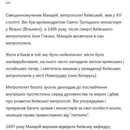
***
Священномученик Макарій, митрополит Київський, жив у XV
столітті. Він був архімандритом Свято-Троїцького монастиря
у Вільно (Вільнюсі), а 1495 року, після смерті Київського
митрополита Іони Глезни, Макарія висвятили в сан
митрополита.
Жити в Києві в той час було небезпечно: місто було
напівзруйноване, на нього часто нападали загони кримських і
ногайських татар, і святитель мешкав у резиденції Київських
митрополитів у місті Новогрудку (нині Білорусь).
Митрополит багато зусиль докладав до послаблення
внутрішніх протистоянь серед духовенства та мирян і дбав
про розвиток Київської митрополії. Він упорядкував і
прикрасив багато храмів і монастирів за свої особисті кошти,
захищав права православних від "латинян".
1497 року Макарій вирішив відвідати Київську кафедру,