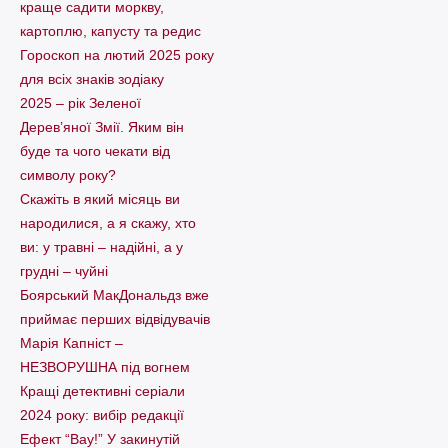
краще садити моркву,
картоплю, капусту та редис
Гороскоп на лютий 2025 року
для всіх знаків зодіаку
2025 – рік Зеленої
Дерев’яної Змії. Яким він
буде та чого чекати від
символу року?
Скажіть в який місяць ви
народилися, а я скажу, хто
ви: у травні – надійні, а у
грудні – чуйні
Боярський МакДональдз вже
приймає перших відвідувачів
Марія Капніст –
НЕЗВОРУШНА під вогнем
Кращі детективні серіали
2024 року: вибір редакції
Ефект “Вау!” У закинутій