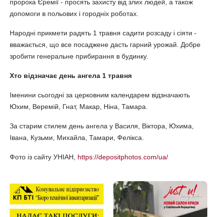
пророка Єремії - просять захисту від злих людей, а також
допомоги в польових і городніх роботах.
Народні прикмети радять 1 травня садити розсаду і сіяти -
вважається, що все посаджене дасть гарний урожай. Добре
зробити генеральне прибирання в будинку.
Хто відзначає день ангела 1 травня
Іменини сьогодні за церковним календарем відзначають
Юхим, Веремій, Гнат, Макар, Ніна, Тамара.
За старим стилем день ангела у Василя, Віктора, Юхима,
Івана, Кузьми, Михайла, Тамари, Фелікса.
Фото із сайту УНІАН,
https://depositphotos.com/ua/