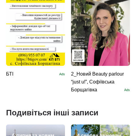
БТІ
2_Новий Beauty parlour
Ads
“just u!”, Софіївська
Борщагівка
Ads
Подивіться інші записи
6 липня за новим
4 серпня за новим