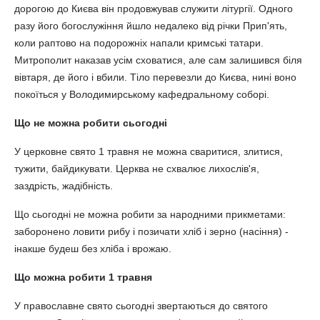
дорогою до Києва він продовжував служити літургії. Одного
разу його богослужіння йшло недалеко від річки Прип'ять,
коли раптово на подорожніх напали кримські татари.
Митрополит наказав усім сховатися, але сам залишився біля
вівтаря, де його і вбили. Тіло перевезли до Києва, нині воно
покоїться у Володимирському кафедральному соборі.
Що не можна робити сьогодні
У церковне свято 1 травня не можна сваритися, злитися,
тужити, байдикувати. Церква не схвалює лихослів'я,
заздрість, жадібність.
Що сьогодні не можна робити за народними прикметами:
заборонено ловити рибу і позичати хліб і зерно (насіння) -
інакше будеш без хліба і врожаю.
Що можна робити 1 травня
У православне свято сьогодні звертаються до святого