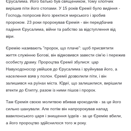
Єрусалима. Його батько був священиком, тому хлопчик
вирішив піти його стопами. У 15 років Єремії було видіння -
Господь попросив його зректися мирського і зробив
пророком. 23 роки пророкував Єремія - він передбачив
падіння Єрусалима, війни та рабство за відступлення від
віри.
Єремію називають "пророк, що плаче": щоб присвятити
життя служінню Богові, він відмовився завести сім'ю і пережив
особисту драму. Пророцтва Єремії збулися: цар
Навуходоносор увійшов до Єрусалима і зруйнував його, а
населення взяв у полон. Єремії дозволили піти, і він
залишився на руїнах міста. Юдеї, що залишилися, вирішили
втекти до Єгипту, разом із ними пішов і пророк.
Там Єремія своєю молитвою вбивав крокодилів - за це його
сильно шанували. Але потім він напророкував напад
вавилонського царя і знищення іудеїв - за це Єремію вбили,
а його пророцтво здійснилося того ж року.