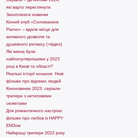
які варто пеpеглянути.
Захоплюючі новинки
Кінний клуб «Соломахине
Ранчо» – вдале місце для
активного дозвілля та
душевного релаксу (+відео)
Які імена були
найпопулярнішими у 2023
році в Києві та області?
Реальні історії кохання. Нові
фільми про відомих людей
Кіноновинки 2023: серіали-
трилери з нетиповими
сюжетами
Для романтичного настрою:
фільми про любов із HAPPY
ENDом
Найкращі трилери 2022 року