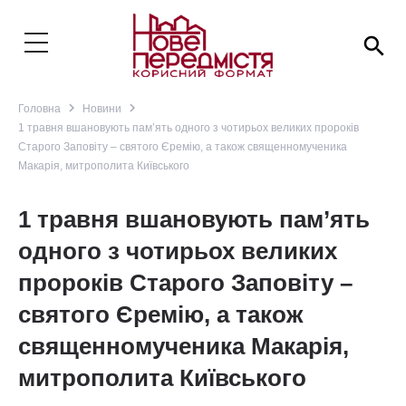
search
navigate_next
navigate_next
Головна
Новини
1 травня вшановують пам’ять одного з чотирьох великих пророків
Старого Заповіту – святого Єремію, а також священномученика
Макарія, митрополита Київського
1 травня вшановують пам’ять
одного з чотирьох великих
пророків Старого Заповіту –
святого Єремію, а також
священномученика Макарія,
митрополита Київського