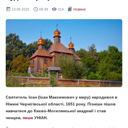
today
query_builder
remove_red_eye
bookmarks
10.06.2025
08:39
319
Новини
Святитель Іоан (Іоан Максимович у миру) народився в
Ніжині Чернігівської області, 1651 року. Пізніше пішов
навчатися до Києво-Могилянської академії і став
ченцем,
пише
УНІАН.