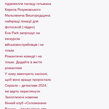
підземелля палацу гетьмана
Кирила Розумовського
Мальовнича Вишгородщина:
найкращі локації для
фотосесій (+відео)
Eva Park запрошує на
екскурсію
військовослужбовців і не
тільки
Романтичні комедії і не
тільки. Додайте в життя
романтики
У чому замочують насіння,
щоб воно краще проростало
Серіали – детективи 2024,
які варто пеpеглянути.
Захоплюючі новинки
Кінний клуб «Соломахине
Ранчо» – вдале місце для