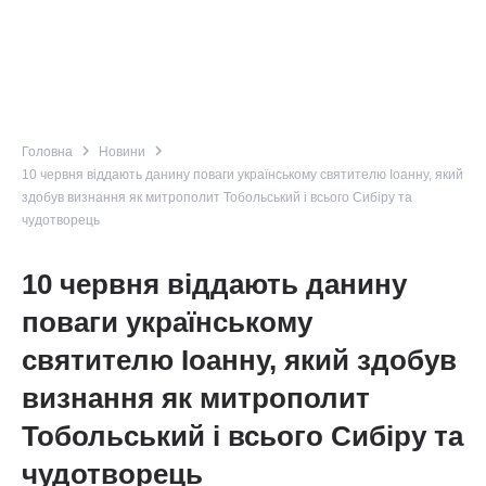
navigate_next
navigate_next
Головна
Новини
10 червня віддають данину поваги українському святителю Іоанну, який
здобув визнання як митрополит Тобольський і всього Сибіру та
чудотворець
10 червня віддають данину
поваги українському
святителю Іоанну, який здобув
визнання як митрополит
Тобольський і всього Сибіру та
чудотворець