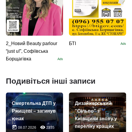
2_Новий Beauty parlour
БТІ
Ads
“just u!”, Софіївська
Борщагівка
Ads
Подивіться інші записи
Смертельна ДТП у
Дизайнерський
Ржищеві – загинув
“Сільпо” з
юнак
Київщини знову у
переліку кращих
today
remove_red_eye
08.07.2026
2235