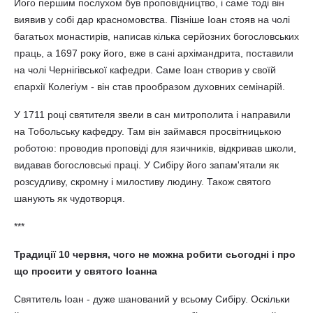
Його першим послухом був проповідництво, і саме тоді він
виявив у собі дар красномовства. Пізніше Іоан стояв на чолі
багатьох монастирів, написав кілька серйозних богословських
праць, а 1697 року його, вже в сані архімандрита, поставили
на чолі Чернігівської кафедри. Саме Іоан створив у своїй
єпархії Колегіум - він став прообразом духовних семінарій.
У 1711 році святителя звели в сан митрополита і направили
на Тобольську кафедру. Там він займався просвітницькою
роботою: проводив проповіді для язичників, відкривав школи,
видавав богословські праці. У Сибіру його запам'ятали як
розсудливу, скромну і милостиву людину. Також святого
шанують як чудотворця.
***
Традиції 10 червня, чого не можна робити сьогодні і про
що просити у святого Іоанна
Святитель Іоан - дуже шанований у всьому Сибіру. Оскільки