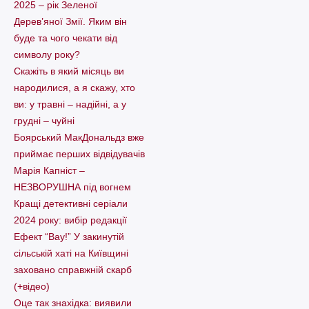
2025 – рік Зеленої
Дерев’яної Змії. Яким він
буде та чого чекати від
символу року?
Скажіть в який місяць ви
народилися, а я скажу, хто
ви: у травні – надійні, а у
грудні – чуйні
Боярський МакДональдз вже
приймає перших відвідувачів
Марія Капніст –
НЕЗВОРУШНА під вогнем
Кращі детективні серіали
2024 року: вибір редакції
Ефект “Вау!” У закинутій
сільській хаті на Київщині
заховано справжній скарб
(+відео)
Оце так знахідка: виявили