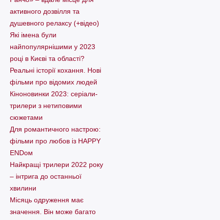
активного дозвілля та
душевного релаксу (+відео)
Які імена були
найпопулярнішими у 2023
році в Києві та області?
Реальні історії кохання. Нові
фільми про відомих людей
Кіноновинки 2023: серіали-
трилери з нетиповими
сюжетами
Для романтичного настрою:
фільми про любов із HAPPY
ENDом
Найкращі трилери 2022 року
– інтрига до останньої
хвилини
Місяць одруження має
значення. Він може багато