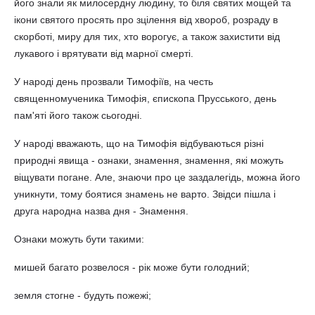
його знали як милосердну людину, то біля святих мощей та
ікони святого просять про зцілення від хвороб, розраду в
скорботі, миру для тих, хто ворогує, а також захистити від
лукавого і врятувати від марної смерті.
У народі день прозвали Тимофіїв, на честь
священномученика Тимофія, єпископа Прусського, день
пам'яті його також сьогодні.
У народі вважають, що на Тимофія відбуваються різні
природні явища - ознаки, знамення, знамення, які можуть
віщувати погане. Але, знаючи про це заздалегідь, можна його
уникнути, тому боятися знамень не варто. Звідси пішла і
друга народна назва дня - Знамення.
Ознаки можуть бути такими:
мишей багато розвелося - рік може бути голодний;
земля стогне - будуть пожежі;