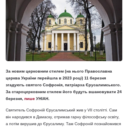
За новим церковним стилем (на нього Православна
церква України перейшла в 2023 році) 11 березня
згадують святого Софронія, патріарха Єрусалимського.
За староцерковним стилем його будуть вшановувати 24
березня,
пише
УНІАН.
Святитель Софроній Єрусалимський жив у VII столітті. Сам
він народився в Дамаску, отримав гарну філософську освіту,
а потім вирушив до Єрусалиму. Там Софроній познайомився