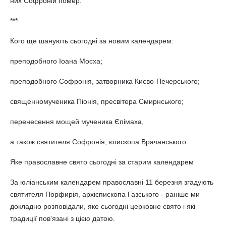
них Софроній помер.
***
Кого ще шанують сьогодні за новим календарем:
преподобного Іоана Мосха;
преподобного Софронія, затворника Києво-Печерського;
священномученика Піонія, пресвітера Смирнського;
перенесення мощей мученика Єпімаха,
а також святителя Софронія, єпископа Врачанського.
Яке православне свято сьогодні за старим календарем
За юліанським календарем православні 11 березня згадують
святителя Порфирія, архієпископа Газського - раніше ми
докладно розповідали, яке сьогодні церковне свято і які
традиції пов'язані з цією датою.