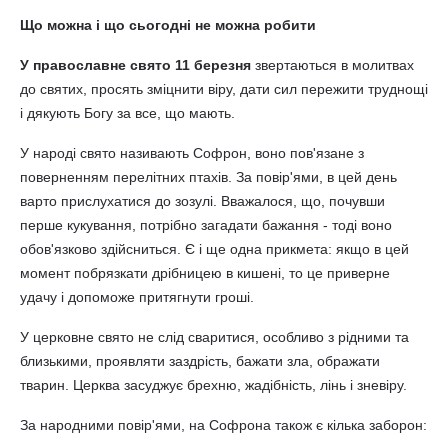
Що можна і що сьогодні не можна робити
У православне свято 11 березня
звертаються в молитвах
до святих, просять зміцнити віру, дати сил пережити труднощі
і дякують Богу за все, що мають.
У народі свято називають Софрон, воно пов'язане з
поверненням перелітних птахів. За повір'ями, в цей день
варто прислухатися до зозулі. Вважалося, що, почувши
перше кукування, потрібно загадати бажання - тоді воно
обов'язково здійсниться. Є і ще одна прикмета: якщо в цей
момент побрязкати дрібницею в кишені, то це приверне
удачу і допоможе притягнути гроші.
У церковне свято не слід сваритися, особливо з рідними та
близькими, проявляти заздрість, бажати зла, ображати
тварин. Церква засуджує брехню, жадібність, лінь і зневіру.
За народними повір'ями, на Софрона також є кілька заборон: