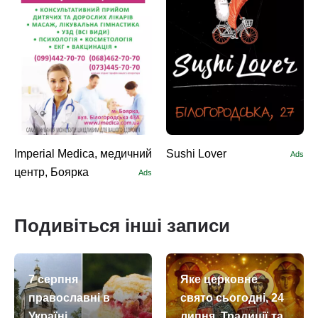
Imperial Medica, медичний
Sushi Lоver
Ads
центр, Боярка
Ads
Подивіться інші записи
7 серпня
Яке церковне
православні в
свято сьогодні, 24
Україні
липня. Традиції та