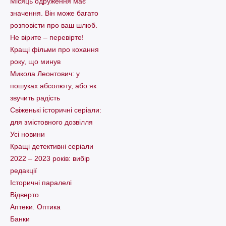
Місяць одруження має
значення. Він може багато
розповісти про ваш шлюб.
Не вірите – перевірте!
Кращі фільми про кохання
року, що минув
Микола Леонтович: у
пошуках абсолюту, або як
звучить радість
Свіженькі історичні серіали:
для змістовного дозвілля
Усі новини
Кращі детективні серіали
2022 – 2023 років: вибір
редакції
Історичні паралелі
Відверто
Аптеки. Оптика
Банки