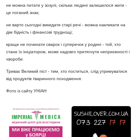
не можна питати у зозулі, скільки людині залишилося жити -
це поганий знак;
не варто сьогодні викидати старі речі - можна накликати на
дім бідність і фінансові труднощі;
краще не починати сварок і суперечок у родині - той, хто
стане їх ініціатором, може надовго притягнути неприємності і
хвороби.
Триває Великий піст - тим, хто поститься, слід утримуватися
від продуктів тваринного походження.
Фото із сайту УНІАН