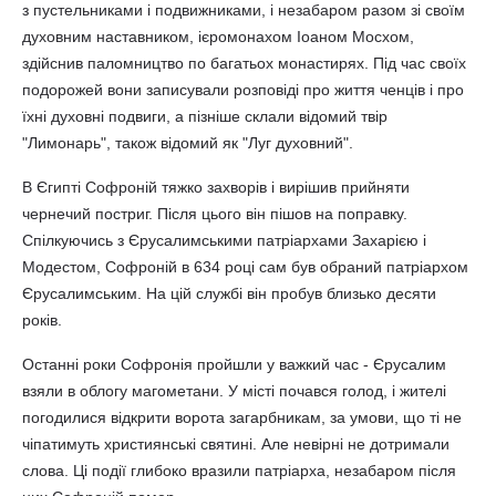
з пустельниками і подвижниками, і незабаром разом зі своїм
духовним наставником, ієромонахом Іоаном Мосхом,
здійснив паломництво по багатьох монастирях. Під час своїх
подорожей вони записували розповіді про життя ченців і про
їхні духовні подвиги, а пізніше склали відомий твір
"Лимонарь", також відомий як "Луг духовний".
В Єгипті Софроній тяжко захворів і вирішив прийняти
чернечий постриг. Після цього він пішов на поправку.
Спілкуючись з Єрусалимськими патріархами Захарією і
Модестом, Софроній в 634 році сам був обраний патріархом
Єрусалимським. На цій службі він пробув близько десяти
років.
Останні роки Софронія пройшли у важкий час - Єрусалим
взяли в облогу магометани. У місті почався голод, і жителі
погодилися відкрити ворота загарбникам, за умови, що ті не
чіпатимуть християнські святині. Але невірні не дотримали
слова. Ці події глибоко вразили патріарха, незабаром після