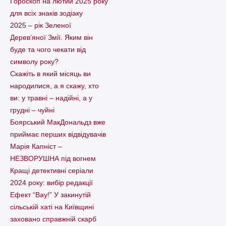
Гороскоп на лютий 2025 року
для всіх знаків зодіаку
2025 – рік Зеленої
Дерев’яної Змії. Яким він
буде та чого чекати від
символу року?
Скажіть в який місяць ви
народилися, а я скажу, хто
ви: у травні – надійні, а у
грудні – чуйні
Боярський МакДональдз вже
приймає перших відвідувачів
Марія Капніст –
НЕЗВОРУШНА під вогнем
Кращі детективні серіали
2024 року: вибір редакції
Ефект “Вау!” У закинутій
сільській хаті на Київщині
заховано справжній скарб