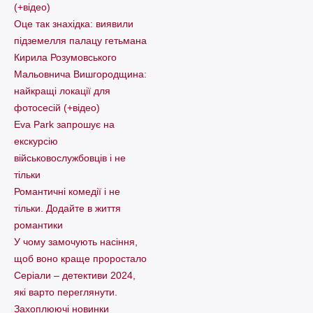
(+відео)
Оце так знахідка: виявили
підземелля палацу гетьмана
Кирила Розумовського
Мальовнича Вишгородщина:
найкращі локації для
фотосесій (+відео)
Eva Park запрошує на
екскурсію
військовослужбовців і не
тільки
Романтичні комедії і не
тільки. Додайте в життя
романтики
У чому замочують насіння,
щоб воно краще проростало
Серіали – детективи 2024,
які варто пеpеглянути.
Захоплюючі новинки