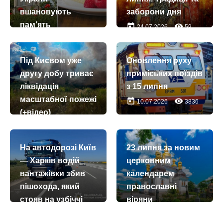
вшановують
заборони дня
пам’ять
today
remove_red_eye
24.07.2026
59
преподобних
Пимена
Під Києвом уже
Оновлення руху
Багатохворобого
другу добу триває
приміських поїздів
та Пимена
ліквідація
з 15 липня
Постника
масштабної пожежі
today
remove_red_eye
10.07.2026
3836
today
remove_red_eye
07.08.2026
25
(+відео)
today
remove_red_eye
28.07.2026
307
На автодорозі Київ
23 липня за новим
— Харків водій
церковним
вантажівки збив
календарем
пішохода, який
православні
стояв на узбіччі
віряни
відзначають день
today
remove_red_eye
22.07.2026
406