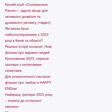
Кінний клуб «Соломахине
Ранчо» – вдале місце для
активного дозвілля та
душевного релаксу (+відео)
Які імена були
найпопулярнішими у 2023
році в Києві та області?
Реальні історії кохання. Нові
фільми про відомих людей
Кіноновинки 2023: серіали-
трилери з нетиповими
сюжетами
Для романтичного настрою:
фільми про любов із HAPPY
ENDом
Найкращі трилери 2022 року
– інтрига до останньої
хвилини