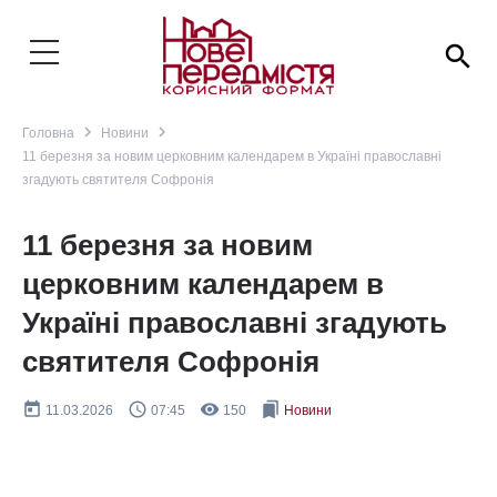
search
navigate_next
navigate_next
Головна
Новини
11 березня за новим церковним календарем в Україні православні
згадують святителя Софронія
11 березня за новим
церковним календарем в
Україні православні згадують
святителя Софронія
today
query_builder
remove_red_eye
bookmarks
11.03.2026
07:45
150
Новини