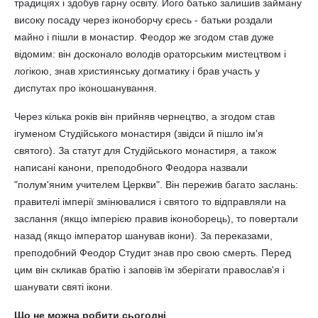
традиціях і здобув гарну освіту. Його батько залишив займану
високу посаду через іконоборчу єресь - батьки роздали
майно і пішли в монастир. Феодор же згодом став дуже
відомим: він досконало володів ораторським мистецтвом і
логікою, знав християнську догматику і брав участь у
диспутах про іконошанування.
Через кілька років він прийняв чернецтво, а згодом став
ігуменом Студійського монастиря (звідси й пішло ім'я
святого). За статут для Студійського монастиря, а також
написані канони, преподобного Феодора назвали
"полум'яним учителем Церкви". Він пережив багато заслань:
правителі імперії змінювалися і святого то відправляли на
заслання (якщо імперією правив іконоборець), то повертали
назад (якщо імператор шанував ікони). За переказами,
преподобний Феодор Студит знав про свою смерть. Перед
цим він скликав братію і заповів їм зберігати православ'я і
шанувати святі ікони.
Що не можна робити сьогодні