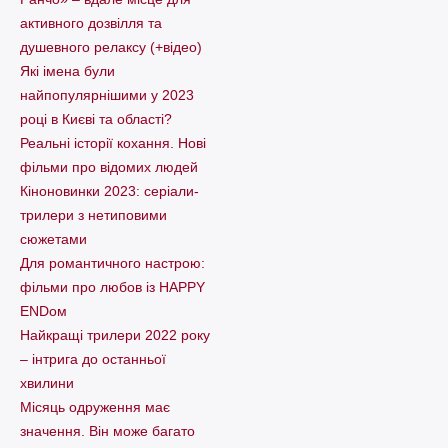
активного дозвілля та
душевного релаксу (+відео)
Які імена були
найпопулярнішими у 2023
році в Києві та області?
Реальні історії кохання. Нові
фільми про відомих людей
Кіноновинки 2023: серіали-
трилери з нетиповими
сюжетами
Для романтичного настрою:
фільми про любов із HAPPY
ENDом
Найкращі трилери 2022 року
– інтрига до останньої
хвилини
Місяць одруження має
значення. Він може багато