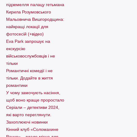
підземелля палацу гетьмана
Кирила Розумовського
Мальовнича Вишгородщина:
найкращі локації для
фотосесій (+відео)
Eva Park запрошує на
екскурсію
військовослужбовців і не
тільки
Романтичні комедії і не
тільки. Додайте в життя
романтики
У чому замочують насіння,
щоб воно краще проростало
Серіали – детективи 2024,
які варто пеpеглянути.
Захоплюючі новинки
Кінний клуб «Соломахине
Ранчо» – вдале місце для