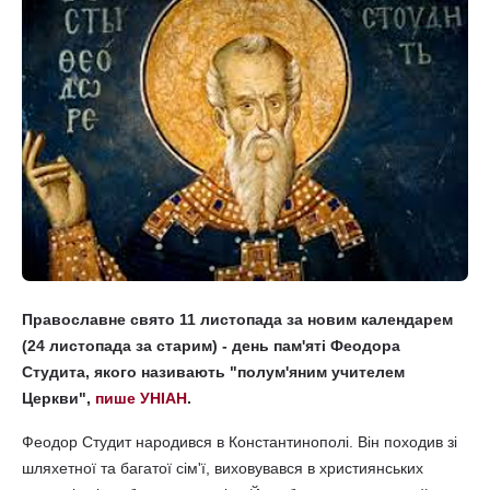
Православне свято 11 листопада за новим календарем
(24 листопада за старим) - день пам'яті Феодора
Студита, якого називають "полум'яним учителем
Церкви",
пише УНІАН
.
Феодор Студит народився в Константинополі. Він походив зі
шляхетної та багатої сім'ї, виховувався в християнських