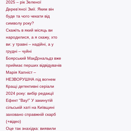
2025 – рік Зеленої
Дерев’яної Змії. Яким він
буде та чого чекати від
символу року?
Скажіть в який місяць ви
народилися, а я скажу, хто
ви: у травні – надійні, а у
грудні – чуйні
Боярський МакДональдз вже
приймає перших відвідувачів
Марія Капніст –
НЕЗВОРУШНА під вогнем
Кращі детективні серіали
2024 року: вибір редакції
Ефект “Вау!” У закинутій
сільській хаті на Київщині
заховано справжній скарб
(+відео)
Оце так знахідка: виявили