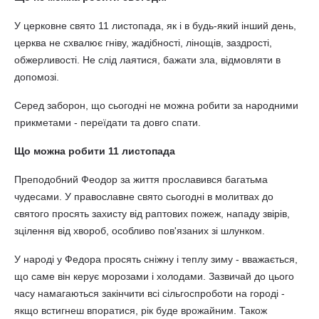
У церковне свято 11 листопада, як і в будь-який інший день,
церква не схвалює гніву, жадібності, лінощів, заздрості,
обжерливості. Не слід лаятися, бажати зла, відмовляти в
допомозі.
Серед заборон, що сьогодні не можна робити за народними
прикметами - переїдати та довго спати.
Що можна робити 11 листопада
Преподобний Феодор за життя прославився багатьма
чудесами. У православне свято сьогодні в молитвах до
святого просять захисту від раптових пожеж, нападу звірів,
зцілення від хвороб, особливо пов'язаних зі шлунком.
У народі у Федора просять сніжну і теплу зиму - вважається,
що саме він керує морозами і холодами. Зазвичай до цього
часу намагаються закінчити всі сільгоспроботи на городі -
якщо встигнеш впоратися, рік буде врожайним. Також