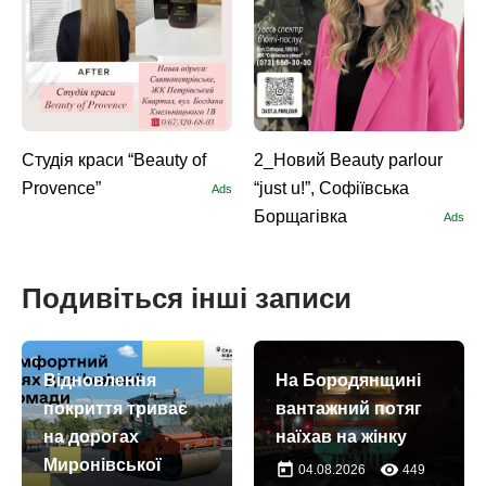
Студія краси “Beauty of
2_Новий Beauty parlour
Provence”
“just u!”, Софіївська
Ads
Борщагівка
Ads
Подивіться інші записи
Відновлення
На Бородянщині
покриття триває
вантажний потяг
на дорогах
наїхав на жінку
Миронівської
today
remove_red_eye
04.08.2026
449