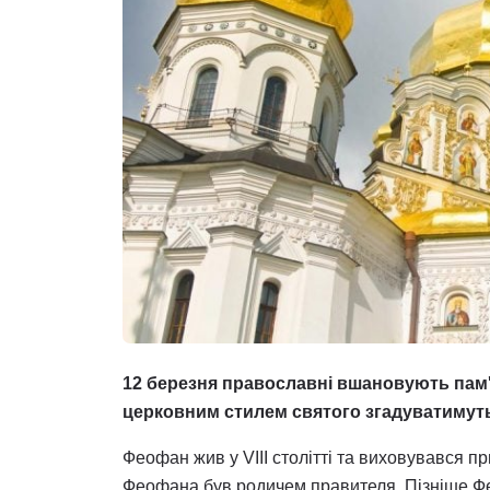
12 березня православні вшановують пам
церковним стилем святого згадуватимуть
Феофан жив у VIII столітті та виховувався пр
Феофана був родичем правителя. Пізніше Фе