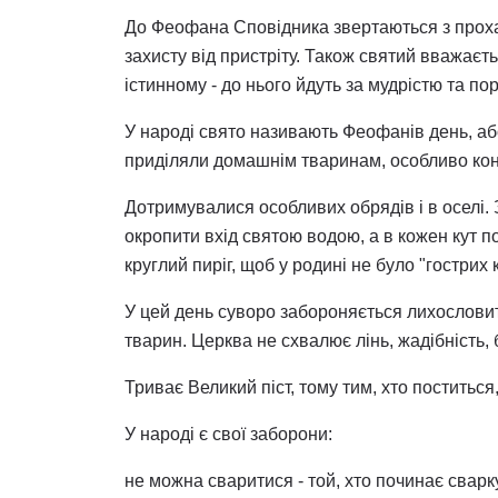
До Феофана Сповідника звертаються з прохан
захисту від пристріту. Також святий вважаєт
істинному - до нього йдуть за мудрістю та п
У народі свято називають Феофанів день, аб
приділяли домашнім тваринам, особливо коня
Дотримувалися особливих обрядів і в оселі. 
окропити вхід святою водою, а в кожен кут по
круглий пиріг, щоб у родині не було "гострих к
У цей день суворо забороняється лихословит
тварин. Церква не схвалює лінь, жадібність,
Триває Великий піст, тому тим, хто поститьс
У народі є свої заборони:
не можна сваритися - той, хто починає сварку