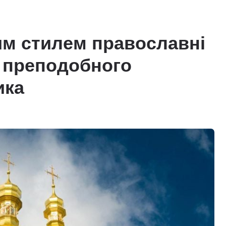
им стилем православні
ь преподобного
ика