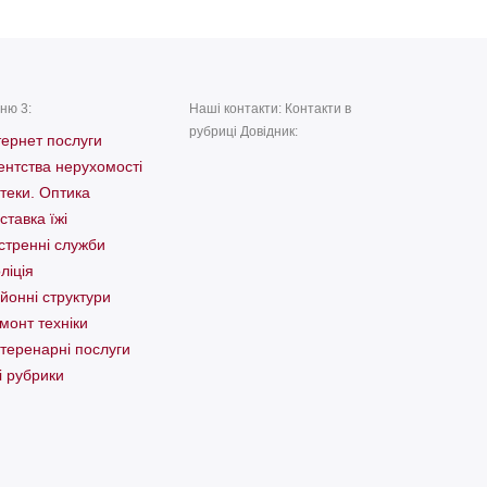
ню 3:
Наші контакти: Контакти в
рубриці Довідник:
тернет послуги
ентства нерухомості
теки. Оптика
ставка їжі
стренні служби
ліція
йонні структури
монт техніки
теренарні послуги
і рубрики