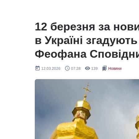
12 березня за нов
в Україні згадуют
Феофана Сповідн
today
query_builder
remove_red_eye
bookmarks
12.03.2026
07:28
139
Новини