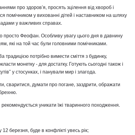
нями про здоров'я, просять зцілення від хвороб і
ься помічником у вихованні дітей і наставником на шляху
орадами у важливих справах.
о просто Феофан. Особливу увагу цього дня в давнину
м, які на той час були головними помічниками.
За традицією потрібно вимести сміття з будинку,
класти монетку - для достатку. Готують сьогодні також і
утів" у стосунках, і панували мир і злагода.
и, сваритися, думати про погане, заздрити, ображати
 брехню.
я, рекомендується уникати їжі тваринного походження.
 12 березня, буде в конфлікті увесь рік;