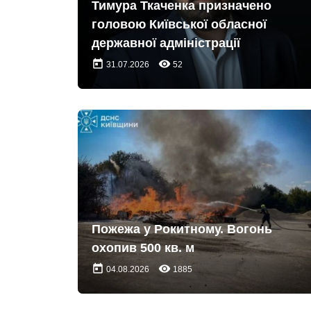
Тимура Ткаченка призначено
головою Київської обласної
державної адміністрації
today
remove_red_eye
31.07.2026
52
Пожежа у Рокитному. Вогонь
охопив 500 кв. м
today
remove_red_eye
04.08.2026
1885