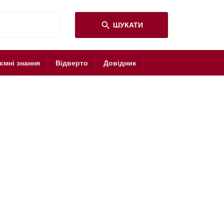
search
ШУКАТИ
ємні знання
Відверто
Довідник