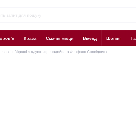
оров’я
Краса
Смачні місця
Вікенд
Шопінг
Та
славні в Україні згадують преподобного Феофана Сповідника