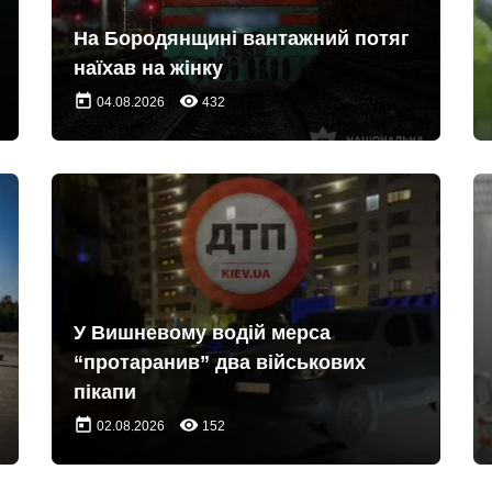
На Бородянщині вантажний потяг
наїхав на жінку
today
remove_red_eye
04.08.2026
432
У Вишневому водій мерса
“протаранив” два військових
пікапи
today
remove_red_eye
02.08.2026
152