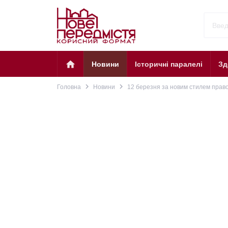
home
Новини
Історичні паралелі
Зд
navigate_next
navigate_next
Головна
Новини
12 березня за новим стилем право