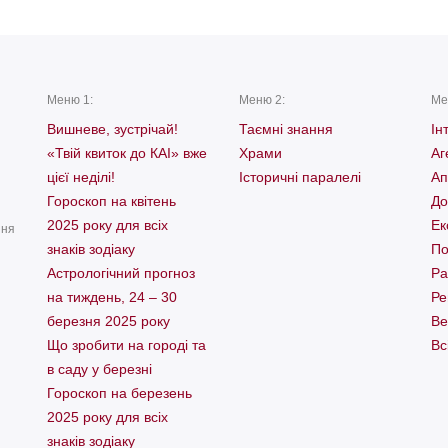
Меню 1:
Меню 2:
Ме
Вишневе, зустрічай!
Таємні знання
Ін
«Твій квиток до КАІ» вже
Храми
Аг
цієї неділі!
Історичні паралелі
Ап
Гороскоп на квітень
До
2025 року для всіх
Ек
ння
знаків зодіаку
По
Астрологічний прогноз
Ра
на тиждень, 24 – 30
Ре
березня 2025 року
Ве
Що зробити на городі та
Вс
в саду у березні
Гороскоп на березень
2025 року для всіх
знаків зодіаку