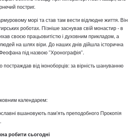
нечий постриг.
рмуровому морі та став там вести відлюдне життя. Він
тирських роботах. Пізніше заснував свій монастир - в
адихав своєю працьовитістю і духовним прикладом, а
 людей на шлях віри. До наших днів дійшла історична
ь Феофана під назвою "Хронографія".
о постраждав від іконоборців: за вірність шануванню
ерковним календарем:
ославні вшановують пам'ять преподобного Прокопія
.
жна робити сьогодні