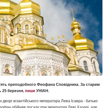
'ять преподобного Феофана Сповідника. За старим
 25 березня,
пише
УНІАН.
и дворі візантійського імператора Лева Ісавра - батько
офан обійняв посаду при імператорі Леві Хазарі, але