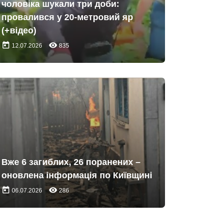
чоловіка шукали три доби:
провалився у 20-метровий яр
(+відео)
today
remove_red_eye
12.07.2026
835
Вже 6 загиблих, 26 поранених –
оновлена інформація по Київщині
today
remove_red_eye
06.07.2026
286