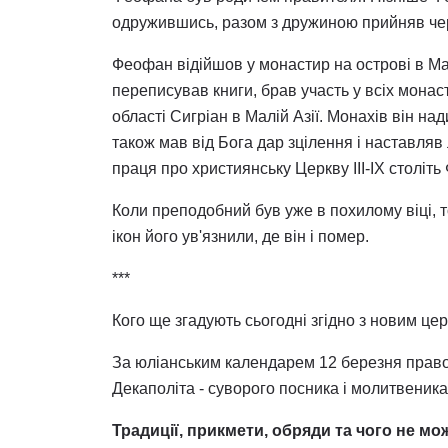
одружившись, разом з дружиною прийняв чер
Феофан відійшов у монастир на острові в Ма
переписував книги, брав участь у всіх монас
області Сигріан в Малій Азії. Монахів він н
також мав від Бога дар зцілення і наставляв
праця про християнську Церкву III-IX століт
Коли преподобний був уже в похилому віці, т
ікон його ув'язнили, де він і помер.
***
Кого ще згадують сьогодні згідно з новим ц
За юліанським календарем 12 березня прав
Декаполіта - суворого посника і молитвеника
Традиції, прикмети, обряди та чого не мо