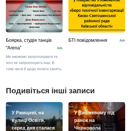
Боярка, студія танців
БТІ повідомлення
Ads
“Arena”
Ads
Ми зможемо запропонувати те,
чого не запропонують інші. В
тому числі й щодо оплати занять.
Подивіться інші записи
У Ржищеві, на
У Вишневому під
вулиці Освіти,
ранок на
серед дня сталася
Чорновола