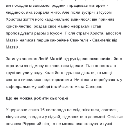
він походив із заможної родини і працював митарем -
людиною, яка збирала мито. Але після зустрічі з Ісусом
Христом життя його кардинально змінилося: він прийняв
християнство, роздав своє майно жебракам і став
проповідувати разом з Ісусом. Після страти Христа, апостол
Матвій написав перше канонічне Євангеліє - Євангеліє від
Матвія.
Загинув апостол Левій Матвій від рук ідолопоклонників - його
стратили за відмову поклонятися ідолам. Тіло апостола в
труні кинули у воду. Коли його вдалося дістати, то мощі
святого виявилися недоторканими. Нині вони перебувають у
кафедральному соборі італійського міста Салерно.
Що не можна робити сьогодні
У церковне свято 16 листопада не слід гніватися, лаятися,
лінуватися, впадати у відчай, відмовляти в допомозі. Оскільки
почався Різдвяний піст, то не можна влаштовувати гучні