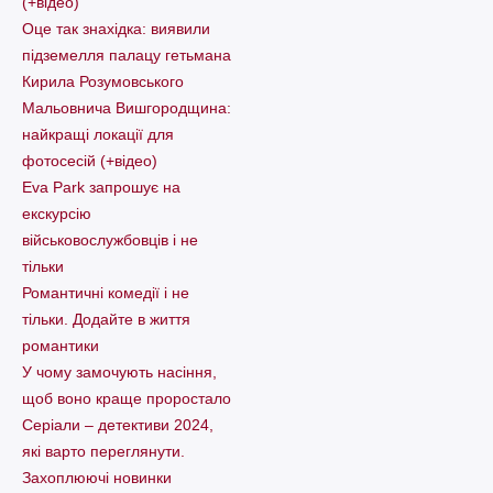
(+відео)
Оце так знахідка: виявили
підземелля палацу гетьмана
Кирила Розумовського
Мальовнича Вишгородщина:
найкращі локації для
фотосесій (+відео)
Eva Park запрошує на
екскурсію
військовослужбовців і не
тільки
Романтичні комедії і не
тільки. Додайте в життя
романтики
У чому замочують насіння,
щоб воно краще проростало
Серіали – детективи 2024,
які варто пеpеглянути.
Захоплюючі новинки