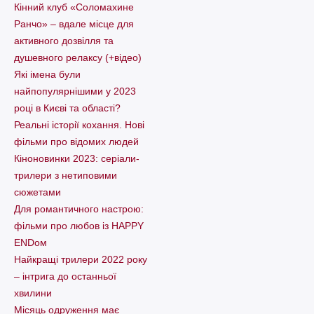
Кінний клуб «Соломахине
Ранчо» – вдале місце для
активного дозвілля та
душевного релаксу (+відео)
Які імена були
найпопулярнішими у 2023
році в Києві та області?
Реальні історії кохання. Нові
фільми про відомих людей
Кіноновинки 2023: серіали-
трилери з нетиповими
сюжетами
Для романтичного настрою:
фільми про любов із HAPPY
ENDом
Найкращі трилери 2022 року
– інтрига до останньої
хвилини
Місяць одруження має