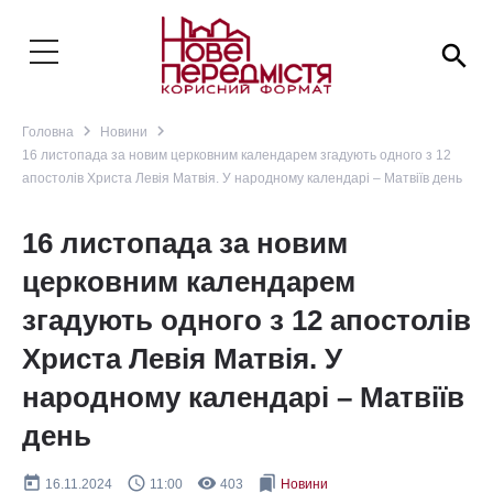
search
navigate_next
navigate_next
Головна
Новини
16 листопада за новим церковним календарем згадують одного з 12
апостолів Христа Левія Матвія. У народному календарі – Матвіїв день
16 листопада за новим
церковним календарем
згадують одного з 12 апостолів
Христа Левія Матвія. У
народному календарі – Матвіїв
день
today
query_builder
remove_red_eye
bookmarks
16.11.2024
11:00
403
Новини