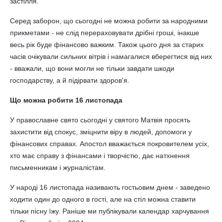
застілля.
Серед заборон, що сьогодні не можна робити за народними
прикметами - не слід перераховувати дрібні гроші, інакше
весь рік буде фінансово важким. Також цього дня за старих
часів очікували сильних вітрів і намагалися вберегтися від них
- вважали, що вони могли не тільки завдати шкоди
господарству, а й підірвати здоров'я.
Що можна робити 16 листопада
У православне свято сьогодні у святого Матвія просять
захистити від спокус, зміцнити віру в людей, допомоги у
фінансових справах. Апостол вважається покровителем усіх,
хто має справу з фінансами і творчістю, дає натхнення
письменникам і журналістам.
У народі 16 листопада називають гостьовим днем - заведено
ходити один до одного в гості, але на стіл можна ставити
тільки пісну їжу. Раніше ми публікували календар харчування