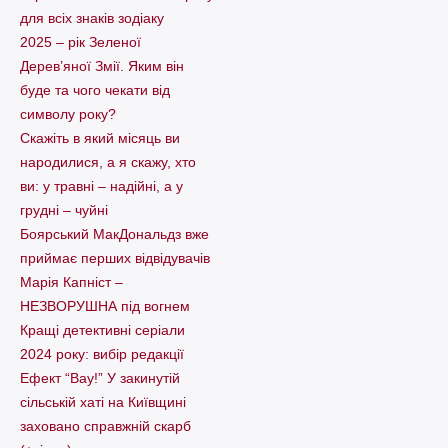
для всіх знаків зодіаку
2025 – рік Зеленої
Дерев’яної Змії. Яким він
буде та чого чекати від
символу року?
Скажіть в який місяць ви
народилися, а я скажу, хто
ви: у травні – надійні, а у
грудні – чуйні
Боярський МакДональдз вже
приймає перших відвідувачів
Марія Капніст –
НЕЗВОРУШНА під вогнем
Кращі детективні серіали
2024 року: вибір редакції
Ефект “Вау!” У закинутій
сільській хаті на Київщині
заховано справжній скарб