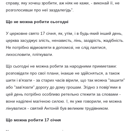
справу, яку хочеш зробити, аж ніяк не кажи, - виконай її, не
розголосивши про неї заздалегідь".
Що не можна робити сьогодні
У церковне свято 17 січня, як, утім, і в будь-який інший день,
церква засуджує злість, ненависть, лінь, заздрість, жадібність.
Не потрібно відмовляти в допомозі, не слід лаятися,
лихословити, пліткувати.
Що сьогодні не можна робити за народними прикметами:
розповідати про свої плани, інакше не здійсняться, а також
шити і в'язати - за старих часів вірили, що так можна "зашити"
або "зав'язати" дорогу до дому грошам. Згідно з повір'ями в
цей день потрібно особливо ретельно стежити за словами -
вони наділені магічною силою. І, як уже говорили, не можна
лінуватися - святий Антоній був великим трудівником.
Що можна робити 17 січня