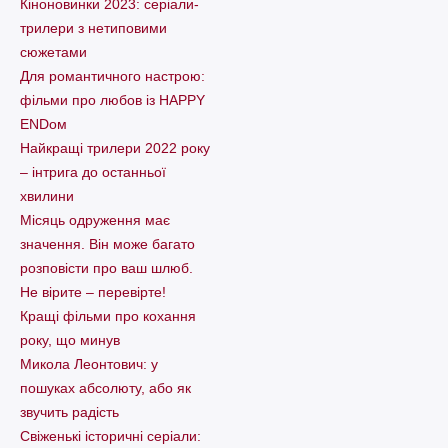
Кіноновинки 2023: серіали-
трилери з нетиповими
сюжетами
Для романтичного настрою:
фільми про любов із HAPPY
ENDом
Найкращі трилери 2022 року
– інтрига до останньої
хвилини
Місяць одруження має
значення. Він може багато
розповісти про ваш шлюб.
Не вірите – перевірте!
Кращі фільми про кохання
року, що минув
Микола Леонтович: у
пошуках абсолюту, або як
звучить радість
Свіженькі історичні серіали: