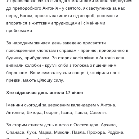
У православне свято сьогодні з молитвами можна звернутися
до преподобного Антонія - у святого, як заступника за нас
перед Богом, просять захистити від хвороб, допомогти
впоратися з життєвими труднощами і сімейними
проблемами.
За народним звичаєм день заведено присвятити
повсякденним клопотам і справам - пранню, прибиранню в
будинку, прибудовам. За старих часів жінки в Антонів день
випікали колобки - круглі хліби з толокна з пшеничним
борошном. Вони символізували сонце, і, як вірили наші
предки, мають цілющу силу.
Хто відзначає день ангела 17 січня
Іменини сьогодні за церковним календарем у Антона,
Антоніни, Віктора, Георгія, Івана, Павла, Савелія.
За старим стилем день ангела в Олександра, Архипа,
Опанаса, Луки, Марка, Миколи, Павла, Прохора, Родіона,