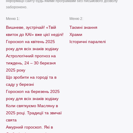
інформації сайту будь-якими програмами без письмового дозволу
заборонено.
Меню 1:
Меню 2:
Вишневе, зустрічай! «Твій
Таємні знання
квиток до КАІ» вже цієї неділі!
Храми
Гороскоп на квітень 2025
Історичні паралелі
року для всіх знаків зодіаку
Астрологічний прогноз на
тиждень, 24 – 30 березня
2025 року
Що зробити на городі та в
саду у березні
Гороскоп на березень 2025
року для всіх знаків зодіаку
Коли святкуємо Масляну в
2025 році. Традиції та звичаї
свята
Амурний гороскоп. Які в