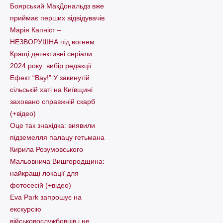
Боярський МакДональдз вже
приймає перших відвідувачів
Марія Капніст –
НЕЗВОРУШНА під вогнем
Кращі детективні серіали
2024 року: вибір редакції
Ефект “Вау!” У закинутій
сільській хаті на Київщині
заховано справжній скарб
(+відео)
Оце так знахідка: виявили
підземелля палацу гетьмана
Кирила Розумовського
Мальовнича Вишгородщина:
найкращі локації для
фотосесій (+відео)
Eva Park запрошує на
екскурсію
військовослужбовців і не