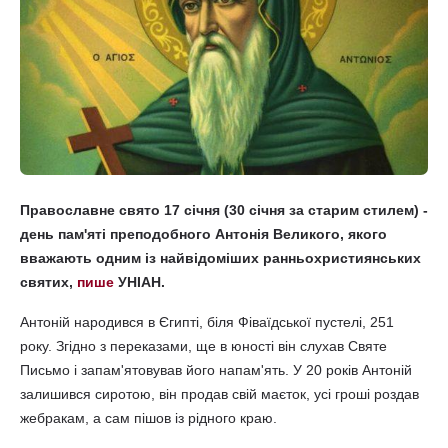
Православне свято 17 січня (30 січня за старим стилем) -
день пам'яті преподобного Антонія Великого, якого
вважають одним із найвідоміших ранньохристиянських
святих,
пише
УНІАН.
Антоній народився в Єгипті, біля Фіваїдської пустелі, 251
року. Згідно з переказами, ще в юності він слухав Святе
Письмо і запам'ятовував його напам'ять. У 20 років Антоній
залишився сиротою, він продав свій маєток, усі гроші роздав
жебракам, а сам пішов із рідного краю.