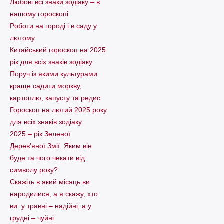
Любові всі знаки зодіаку – в
нашому гороскопі
Pоботи на городі і в саду у
лютому
Китайський гороскоп на 2025
рік для всіх знаків зодіаку
Поруч із якими культурами
краще садити моркву,
картоплю, капусту та редис
Гороскоп на лютий 2025 року
для всіх знаків зодіаку
2025 – рік Зеленої
Дерев’яної Змії. Яким він
буде та чого чекати від
символу року?
Скажіть в який місяць ви
народилися, а я скажу, хто
ви: у травні – надійні, а у
грудні – чуйні