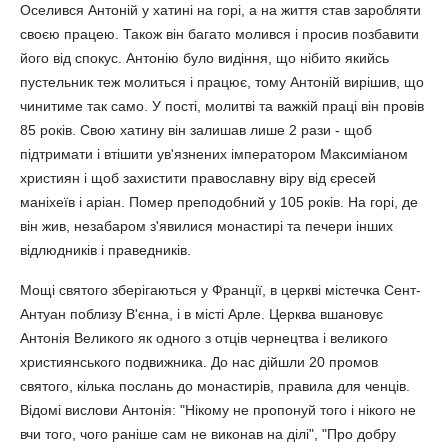
Оселився Антоній у хатині на горі, а на життя став заробляти
своєю працею. Також він багато молився і просив позбавити
його від спокус. Антонію було видіння, що нібито якийсь
пустельник теж молиться і працює, тому Антоній вирішив, що
чинитиме так само. У пості, молитві та важкій праці він провів
85 років. Свою хатину він залишав лише 2 рази - щоб
підтримати і втішити ув'язнених імператором Максиміаном
християн і щоб захистити православну віру від єресей
маніхеїв і аріан. Помер преподобний у 105 років. На горі, де
він жив, незабаром з'явилися монастирі та печери інших
відлюдників і праведників.
Мощі святого зберігаються у Франції, в церкві містечка Сент-
Антуан поблизу В'єнна, і в місті Арле. Церква вшановує
Антонія Великого як одного з отців чернецтва і великого
християнського подвижника. До нас дійшли 20 промов
святого, кілька послань до монастирів, правила для ченців.
Відомі вислови Антонія: "Нікому не пропонуй того і нікого не
вчи того, чого раніше сам не виконав на ділі", "Про добру