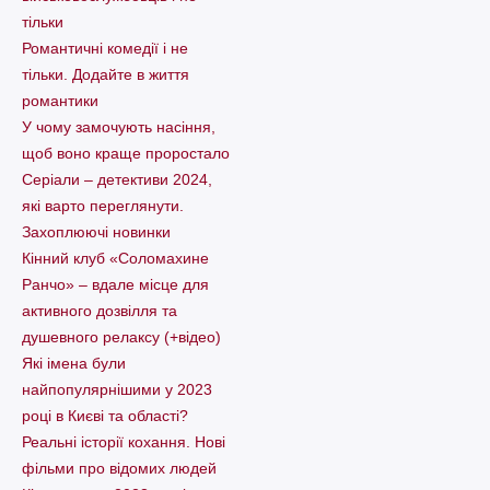
тільки
Романтичні комедії і не
тільки. Додайте в життя
романтики
У чому замочують насіння,
щоб воно краще проростало
Серіали – детективи 2024,
які варто пеpеглянути.
Захоплюючі новинки
Кінний клуб «Соломахине
Ранчо» – вдале місце для
активного дозвілля та
душевного релаксу (+відео)
Які імена були
найпопулярнішими у 2023
році в Києві та області?
Реальні історії кохання. Нові
фільми про відомих людей