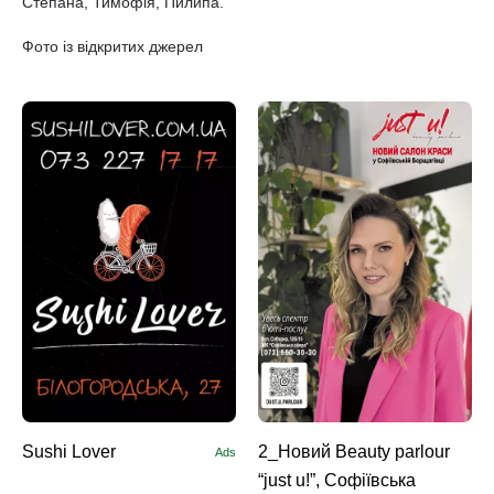
Степана, Тимофія, Пилипа.
Фото із відкритих джерел
Sushi Lоver
2_Новий Beauty parlour
Ads
“just u!”, Софіївська