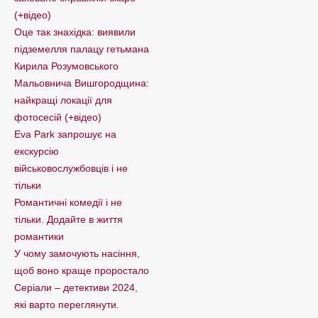
(+відео)
Оце так знахідка: виявили
підземелля палацу гетьмана
Кирила Розумовського
Мальовнича Вишгородщина:
найкращі локації для
фотосесій (+відео)
Eva Park запрошує на
екскурсію
військовослужбовців і не
тільки
Романтичні комедії і не
тільки. Додайте в життя
романтики
У чому замочують насіння,
щоб воно краще проростало
Серіали – детективи 2024,
які варто пеpеглянути.