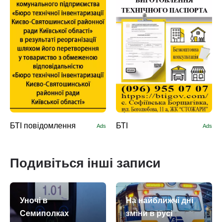
БТІ повідомлення
БТІ
Ads
Ads
Подивіться інші записи
Уночі в
На найближчі дні
Семиполках
зміни в русі