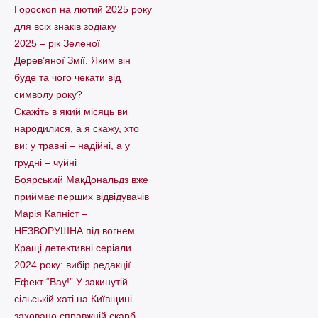
Гороскоп на лютий 2025 року
для всіх знаків зодіаку
2025 – рік Зеленої
Дерев’яної Змії. Яким він
буде та чого чекати від
символу року?
Скажіть в який місяць ви
народилися, а я скажу, хто
ви: у травні – надійні, а у
грудні – чуйні
Боярський МакДональдз вже
приймає перших відвідувачів
Марія Капніст –
НЕЗВОРУШНА під вогнем
Кращі детективні серіали
2024 року: вибір редакції
Ефект “Вау!” У закинутій
сільській хаті на Київщині
заховано справжній скарб