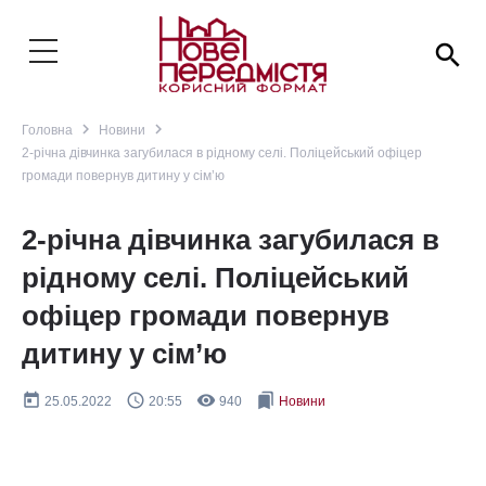
search
navigate_next
navigate_next
Головна
Новини
2-річна дівчинка загубилася в рідному селі. Поліцейський офіцер
громади повернув дитину у сім’ю
2-річна дівчинка загубилася в
рідному селі. Поліцейський
офіцер громади повернув
дитину у сім’ю
today
query_builder
remove_red_eye
bookmarks
25.05.2022
20:55
940
Новини