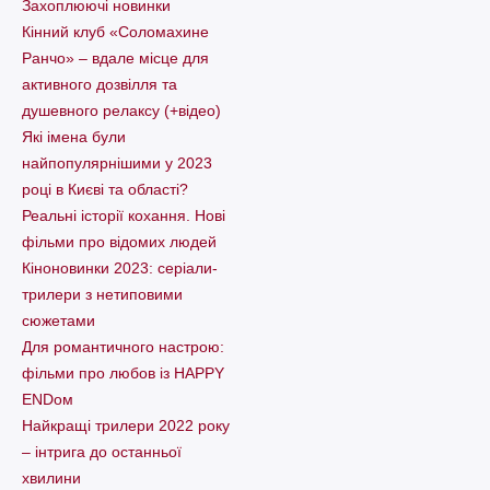
Захоплюючі новинки
Кінний клуб «Соломахине
Ранчо» – вдале місце для
активного дозвілля та
душевного релаксу (+відео)
Які імена були
найпопулярнішими у 2023
році в Києві та області?
Реальні історії кохання. Нові
фільми про відомих людей
Кіноновинки 2023: серіали-
трилери з нетиповими
сюжетами
Для романтичного настрою:
фільми про любов із HAPPY
ENDом
Найкращі трилери 2022 року
– інтрига до останньої
хвилини