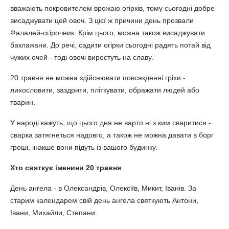
вважають покровителем врожаю огірків, тому сьогодні добре
висаджувати цей овоч. З цієї ж причини день прозвали
Фалалей-огірочник. Крім цього, можна також висаджувати
баклажани. До речі, садити огірки сьогодні радять потай від
чужих очей - тоді овочі виростуть на славу.
20 травня не можна здійснювати повсякденні гріхи -
лихословити, заздрити, пліткувати, ображати людей або
тварин.
У народі кажуть, що цього дня не варто ні з ким сваритися -
сварка затягнеться надовго, а також не можна давати в борг
гроші, інакше вони підуть із вашого будинку.
Хто святкує іменини 20 травня
День ангела - в Олександрів, Олексіїв, Микит, Іванів. За
старим календарем свій день ангела святкують Антони,
Івани, Михайли, Степани.