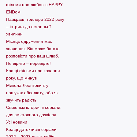
фільми про любов із HAPPY
ENDом
Найкращі трилери 2022 року
– інтрига до останньої
хвилини
Місяць одруження має
значення. Він може багато
розповісти про ваш шлюб.
Не вірите – перевірте!
Кращі фільми про кохання
року, що минув
Микола Леонтович: у
пошуках абсолюту, або як
звучить радість
Свіженькі історичні серіали:
для змістовного дозвілля
Усі новини
Кращі детективні серіали
2022 – 2023 років: вибір