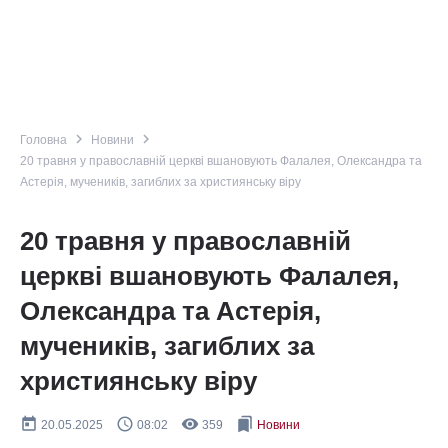
navigate_next
navigate_next
Головна
Новини
20 травня у православній церкві вшановують Фалалея, Олександра та
Астерія, мучеників, загиблих за християнську віру
20 травня у православній
церкві вшановують Фалалея,
Олександра та Астерія,
мучеників, загиблих за
християнську віру
today
query_builder
remove_red_eye
bookmarks
20.05.2025
08:02
359
Новини