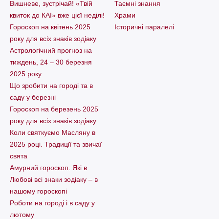
Вишневе, зустрічай! «Твій
Таємні знання
квиток до КАІ» вже цієї неділі!
Храми
Гороскоп на квітень 2025
Історичні паралелі
року для всіх знаків зодіаку
Астрологічний прогноз на
тиждень, 24 – 30 березня
2025 року
Що зробити на городі та в
саду у березні
Гороскоп на березень 2025
року для всіх знаків зодіаку
Коли святкуємо Масляну в
2025 році. Традиції та звичаї
свята
Амурний гороскоп. Які в
Любові всі знаки зодіаку – в
нашому гороскопі
Pоботи на городі і в саду у
лютому