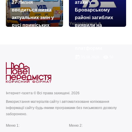
27 липня
атаки у
Онісима Києво-
цілителя
вводиться низка
Броварському
Печерських
Пантелеймона
актуальних змін у
районі загиблих
today
remove_red_eye
today
remove_red_eye
21.07.2026
52
27.07.2026
57
русі приміських
виявили на
поїздів
території
залізничної
today
remove_red_eye
26.07.2026
3695
платформи
today
remove_red_eye
05.08.2026
50
Інтернет-газета © Всі права захищені. 2026
Використання матеріалів сайту і автоматизоване копіювання
інформації сайту будь-якими програмами без письмового дозволу
заборонено.
Меню 1:
Меню 2: