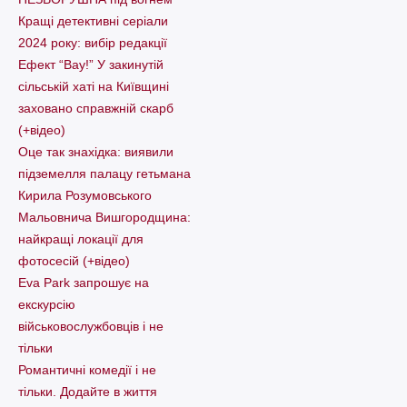
Кращі детективні серіали
2024 року: вибір редакції
Ефект “Вау!” У закинутій
сільській хаті на Київщині
заховано справжній скарб
(+відео)
Оце так знахідка: виявили
підземелля палацу гетьмана
Кирила Розумовського
Мальовнича Вишгородщина:
найкращі локації для
фотосесій (+відео)
Eva Park запрошує на
екскурсію
військовослужбовців і не
тільки
Романтичні комедії і не
тільки. Додайте в життя