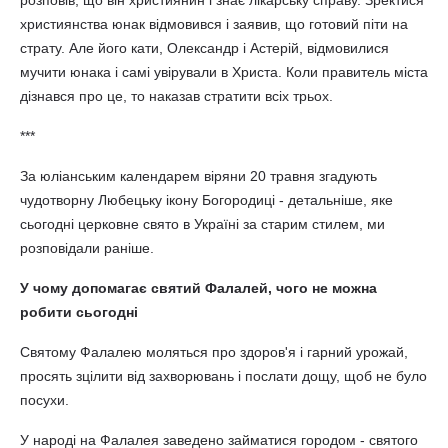
розповів, що він християнин і знає лікарську справу. Зректися
християнства юнак відмовився і заявив, що готовий піти на
страту. Але його кати, Олександр і Астерій, відмовилися
мучити юнака і самі увірували в Христа. Коли правитель міста
дізнався про це, то наказав стратити всіх трьох.
***
За юліанським календарем віряни 20 травня згадують
чудотворну Любецьку ікону Богородиці - детальніше, яке
сьогодні церковне свято в Україні за старим стилем, ми
розповідали раніше.
У чому допомагає святий Фалалей, чого не можна
робити сьогодні
Святому Фалалею моляться про здоров'я і гарний урожай,
просять зцілити від захворювань і послати дощу, щоб не було
посухи.
У народі на Фалалея заведено займатися городом - святого