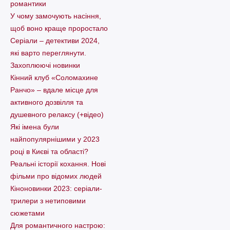
романтики
У чому замочують насіння,
щоб воно краще проростало
Серіали – детективи 2024,
які варто пеpеглянути.
Захоплюючі новинки
Кінний клуб «Соломахине
Ранчо» – вдале місце для
активного дозвілля та
душевного релаксу (+відео)
Які імена були
найпопулярнішими у 2023
році в Києві та області?
Реальні історії кохання. Нові
фільми про відомих людей
Кіноновинки 2023: серіали-
трилери з нетиповими
сюжетами
Для романтичного настрою: