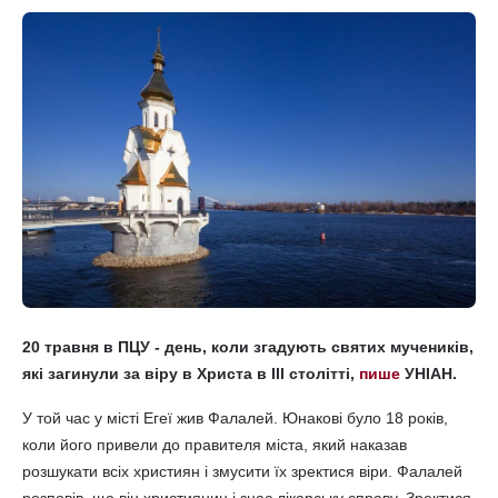
20 травня в ПЦУ - день, коли згадують святих мучеників,
які загинули за віру в Христа в III столітті,
пише
УНІАН.
У той час у місті Егеї жив Фалалей. Юнакові було 18 років,
коли його привели до правителя міста, який наказав
розшукати всіх християн і змусити їх зректися віри. Фалалей