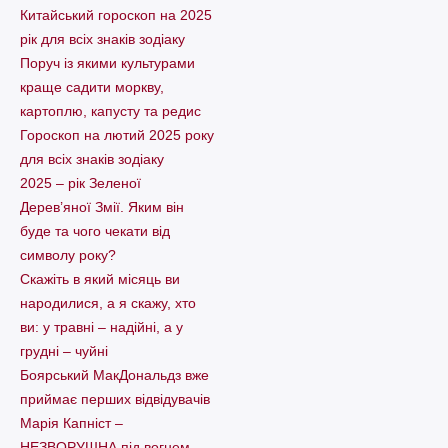
Китайський гороскоп на 2025
рік для всіх знаків зодіаку
Поруч із якими культурами
краще садити моркву,
картоплю, капусту та редис
Гороскоп на лютий 2025 року
для всіх знаків зодіаку
2025 – рік Зеленої
Дерев’яної Змії. Яким він
буде та чого чекати від
символу року?
Скажіть в який місяць ви
народилися, а я скажу, хто
ви: у травні – надійні, а у
грудні – чуйні
Боярський МакДональдз вже
приймає перших відвідувачів
Марія Капніст –
НЕЗВОРУШНА під вогнем