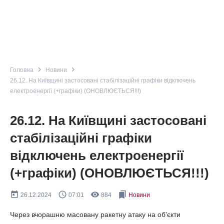
navigate_next
navigate_next
Головна
Новини
26.12. На Київщині застосовані стабілізаційні графіки відключень
електроенергії (+графіки) (ОНОВЛЮЄТЬСЯ!!!)
26.12. На Київщині застосовані
стабілізаційні графіки
відключень електроенергії
(+графіки) (ОНОВЛЮЄТЬСЯ!!!)
today
query_builder
remove_red_eye
bookmarks
26.12.2024
07:01
884
Новини
Через вчорашню масовану ракетну атаку на об'єкти