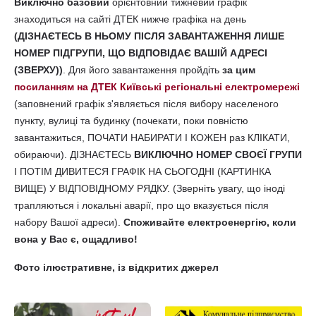
Виключно базовий
орієнтовний тижневий графік
знаходиться на сайті ДТЕК нижче графіка на день
(ДІЗНАЄТЕСЬ В НЬОМУ ПІСЛЯ ЗАВАНТАЖЕННЯ ЛИШЕ
НОМЕР ПІДГРУПИ, ЩО ВІДПОВІДАЄ ВАШІЙ АДРЕСІ
(ЗВЕРХУ))
. Для його завантаження пройдіть
за цим
посиланням на ДТЕК Київські регіональні електромережі
(заповнений графік з'являється після вибору населеного
пункту, вулиці та будинку (почекати, поки повністю
завантажиться, ПОЧАТИ НАБИРАТИ І КОЖЕН раз КЛІКАТИ,
обираючи). ДІЗНАЄТЕСЬ
ВИКЛЮЧНО НОМЕР СВОЄЇ ГРУПИ
І ПОТІМ ДИВИТЕСЯ ГРАФІК НА СЬОГОДНІ (КАРТИНКА
ВИЩЕ) У ВІДПОВІДНОМУ РЯДКУ. (Зверніть увагу, що іноді
трапляються і локальні аварії, про що вказується після
набору Вашої адреси).
Споживайте електроенергію, коли
вона у Вас є, ощадливо!
Фото ілюстративне, із відкритих джерел