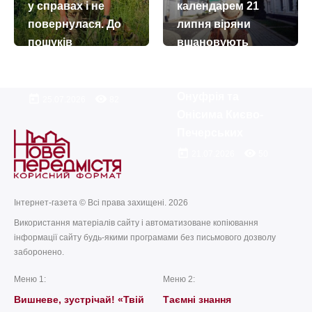
у справах і не
календарем 21
повернулася. До
липня віряни
пошуків
вшановують
долучилися
пам’ять
кінологи
преподобних
Онуфрія та
today
remove_red_eye
25.07.2026
82
Онісима Києво-
Печерських
today
remove_red_eye
21.07.2026
50
Інтернет-газета © Всі права захищені. 2026
Використання матеріалів сайту і автоматизоване копіювання
інформації сайту будь-якими програмами без письмового дозволу
заборонено.
Меню 1:
Меню 2:
Вишневе, зустрічай! «Твій
Таємні знання