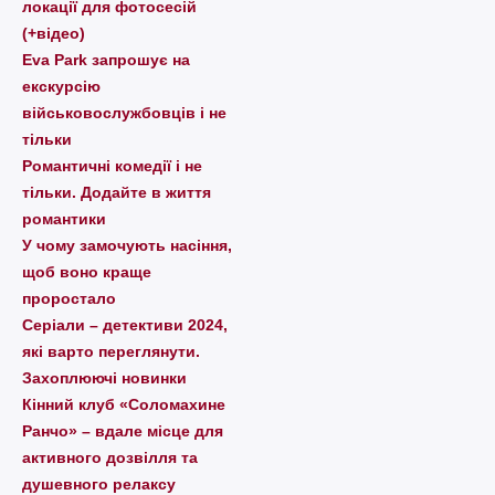
локації для фотосесій
(+відео)
Eva Park запрошує на
екскурсію
військовослужбовців і не
тільки
Романтичні комедії і не
тільки. Додайте в життя
романтики
У чому замочують насіння,
щоб воно краще
проростало
Серіали – детективи 2024,
які варто пеpеглянути.
Захоплюючі новинки
Кінний клуб «Соломахине
Ранчо» – вдале місце для
активного дозвілля та
душевного релаксу