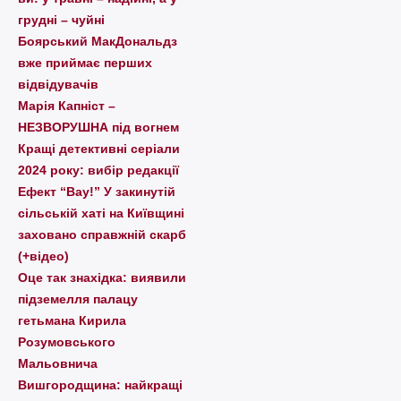
грудні – чуйні
Боярський МакДональдз
вже приймає перших
відвідувачів
Марія Капніст –
НЕЗВОРУШНА під вогнем
Кращі детективні серіали
2024 року: вибір редакції
Ефект “Вау!” У закинутій
сільській хаті на Київщині
заховано справжній скарб
(+відео)
Оце так знахідка: виявили
підземелля палацу
гетьмана Кирила
Розумовського
Мальовнича
Вишгородщина: найкращі