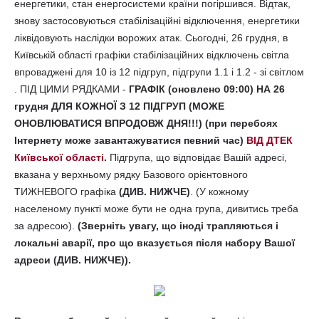
енергетики, стан енергосистеми країни погіршився. Відтак,
знову застосовуються стабілізаційні відключення, енергетики
ліквідовують наслідки ворожих атак. Сьогодні, 26 грудня, в
Київській області графіки стабілізаційних відключень світла
впроваджені для 10 із 12 підгруп, підгрупи 1.1 і 1.2 - зі світлом
. ПІД ЦИМИ РЯДКАМИ -
ГРАФІК (оновлено 09:00) НА 26
грудня ДЛЯ КОЖНОЇ З 12 ПІДГРУП (МОЖЕ
ОНОВЛЮВАТИСЯ ВПРОДОВЖ ДНЯ!!!) (при перебоях
Інтернету може завантажуватися певний час)
ВІД ДТЕК
Київської області
.
Підгрупа, що відповідає Вашій адресі,
вказана у верхньому рядку Базового орієнтовного
ТИЖНЕВОГО графіка
(ДИВ. НИЖЧЕ)
. (У кожному
населеному пункті може бути не одна група, дивитись треба
за адресою).
(Зверніть увагу, що іноді трапляються і
локальні аварії, про що вказується після набору Вашої
адреси (ДИВ. НИЖЧЕ)).