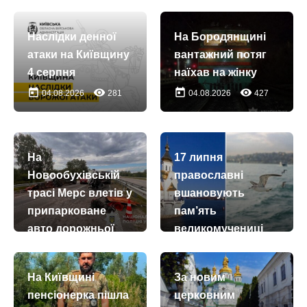
Наслідки денної
На Бородянщині
атаки на Київщину
вантажний потяг
4 серпня
наїхав на жінку
today
remove_red_eye
today
remove_red_eye
04.08.2026
281
04.08.2026
427
На
17 липня
Новообухівській
православні
трасі Мерс влетів у
вшановують
припарковане
пам’ять
авто дорожньої
великомучениці
служби
Марини
Антіохійської
today
remove_red_eye
07.07.2026
269
На Київщині
За новим
today
remove_red_eye
17.07.2026
53
пенсіонерка пішла
церковним