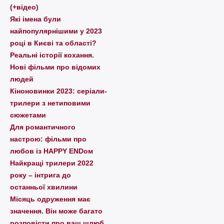
(+відео)
Які імена були
найпопулярнішими у 2023
році в Києві та області?
Реальні історії кохання.
Нові фільми про відомих
людей
Кіноновинки 2023: серіали-
трилери з нетиповими
сюжетами
Для романтичного
настрою: фільми про
любов із HAPPY ENDом
Найкращі трилери 2022
року – інтрига до
останньої хвилини
Місяць одруження має
значення. Він може багато
розповісти про ваш шлюб.