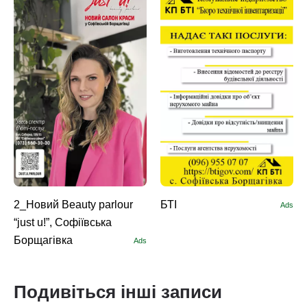
2_Новий Beauty parlour
БТІ
Ads
“just u!”, Софіївська
Борщагівка
Ads
Подивіться інші записи