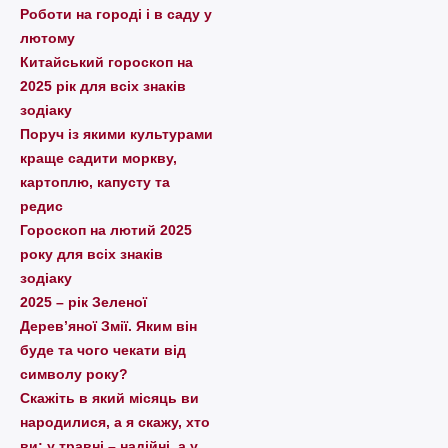
Pоботи на городі і в саду у
лютому
Китайський гороскоп на
2025 рік для всіх знаків
зодіаку
Поруч із якими культурами
краще садити моркву,
картоплю, капусту та
редис
Гороскоп на лютий 2025
року для всіх знаків
зодіаку
2025 – рік Зеленої
Дерев’яної Змії. Яким він
буде та чого чекати від
символу року?
Скажіть в який місяць ви
народилися, а я скажу, хто
ви: у травні – надійні, а у