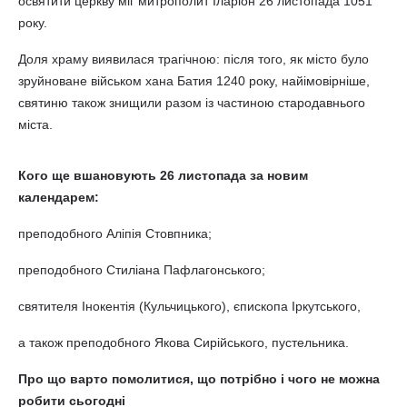
освятити церкву міг митрополит Іларіон 26 листопада 1051
року.
Доля храму виявилася трагічною: після того, як місто було
зруйноване військом хана Батия 1240 року, найімовірніше,
святиню також знищили разом із частиною стародавнього
міста.
Кого ще вшановують 26 листопада за новим
календарем:
преподобного Аліпія Стовпника;
преподобного Стиліана Пафлагонського;
святителя Інокентія (Кульчицького), єпископа Іркутського,
а також преподобного Якова Сирійського, пустельника.
Про що варто помолитися, що потрібно і чого не можна
робити сьогодні