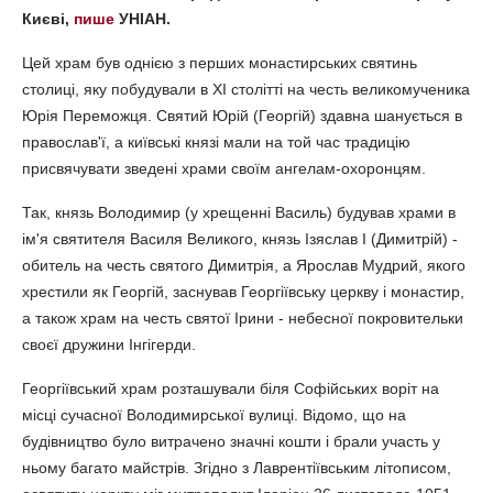
Києві,
пише
УНІАН.
Цей храм був однією з перших монастирських святинь
столиці, яку побудували в XI столітті на честь великомученика
Юрія Переможця. Святий Юрій (Георгій) здавна шанується в
православ'ї, а київські князі мали на той час традицію
присвячувати зведені храми своїм ангелам-охоронцям.
Так, князь Володимир (у хрещенні Василь) будував храми в
ім'я святителя Василя Великого, князь Ізяслав I (Димитрій) -
обитель на честь святого Димитрія, а Ярослав Мудрий, якого
хрестили як Георгій, заснував Георгіївську церкву і монастир,
а також храм на честь святої Ірини - небесної покровительки
своєї дружини Інгігерди.
Георгіївський храм розташували біля Софійських воріт на
місці сучасної Володимирської вулиці. Відомо, що на
будівництво було витрачено значні кошти і брали участь у
ньому багато майстрів. Згідно з Лаврентіївським літописом,