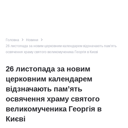
navigate_next
navigate_next
Головна
Новини
26 листопада за новим церковним календарем відзначають пам’ять
освячення храму святого великомученика Георгія в Києві
26 листопада за новим
церковним календарем
відзначають пам’ять
освячення храму святого
великомученика Георгія в
Києві