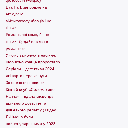
фотосесій (+відео)
Eva Park запрошує на
екскурсію
військовослужбовців і не
тільки
Романтичні комедії і не
тільки. Додайте в життя
романтики
У чому замочують насіння,
щоб воно краще проростало
Серіали – детективи 2024,
які варто пеpеглянути.
Захоплюючі новинки
Кінний клуб «Соломахине
Ранчо» – вдале місце для
активного дозвілля та
душевного релаксу (+відео)
Які імена були
найпопулярнішими у 2023