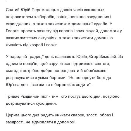
Святий Юрій Переможець з давніх часів вважається
покровителем хліборобів, воїнів, невинно засуджених і
скривджених, а також захисником домашньої худоби. У
Георгія просять захисту від ворогів і злих людей, допомоги у
важких життєвих ситуаціях, а також захистити домашню
живність від хвороб і вовків.
У народній традиції день називають Юріїв, Єгор Зимовий. За
одним із повір'їв, щоб заручитися підтримкою святого,
сьогодні потрібно добре попрацювати й обов'язково
розрахуватися з усіма боргами: "Не повернути борг до
Юр'єва дня - все життя в боржниках ходити".
Триває Різдвяний піст - тим, хто постує цього дня, потрібно
дотримуватися сухоїдіння.
Церква цього дня радить уникати сварок, злості, образ і
заздрості, не відмовляти в допомозі.