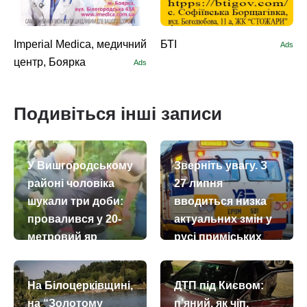
Imperial Medica, медичний
БТІ
Ads
центр, Боярка
Ads
Подивіться інші записи
У Вишгородському
Зверніть увагу. З
районі чоловіка
27 липня
шукали три доби:
вводиться низка
провалився у 20-
актуальних змін у
метровий яр
русі приміських
(+відео)
поїздів
today
remove_red_eye
today
remove_red_eye
12.07.2026
839
26.07.2026
3697
На Білоцерківщині,
ДТП під Києвом:
на “Золотому
п’яний, як чіп,