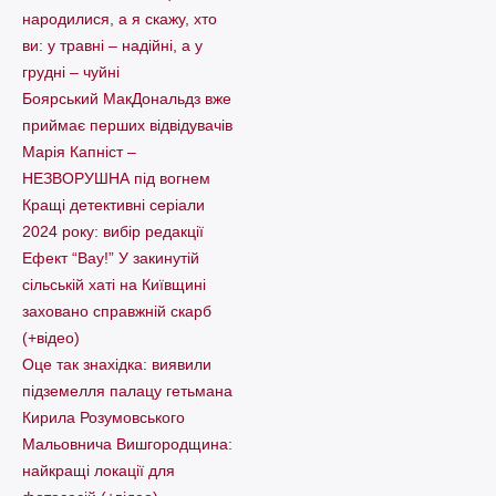
народилися, а я скажу, хто
ви: у травні – надійні, а у
грудні – чуйні
Боярський МакДональдз вже
приймає перших відвідувачів
Марія Капніст –
НЕЗВОРУШНА під вогнем
Кращі детективні серіали
2024 року: вибір редакції
Ефект “Вау!” У закинутій
сільській хаті на Київщині
заховано справжній скарб
(+відео)
Оце так знахідка: виявили
підземелля палацу гетьмана
Кирила Розумовського
Мальовнича Вишгородщина:
найкращі локації для