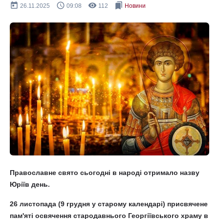
today
query_builder
remove_red_eye
bookmarks
26.11.2025
09:08
112
Новини
Православне свято сьогодні в народі отримало назву
Юріїв день.
26 листопада (9 грудня у старому календарі) присвячене
пам'яті освячення стародавнього Георгіївського храму в