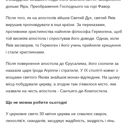
доньки Яіра, Преображення Господнього на горі Фавор.
Після того, як на апостолів зійшов Святий Дух, святий Яків
вирушив проповідувати в інші країни. За переказами,
противники християнства найняли філософа Гермогена, щоб
той висміяв апостола і спростував його доводи. Однак, коли
Яків заговорив, то Гермоген і його учень прийняли хрещення
і стали християнами.
Після повернення апостола до Єрусалима, його схопили за
наказом царя Ірода Агріппи і стратили. У IX столітті ковчег з
мощами святого Якова знайшов монах-відлюдник. На цьому
місці побудували церкву, а згодом там з'явилося місто, яке
назвали на честь апостола - Сантьяго-де-Компостела.
Що не можна робити сьогодні
У церковне свято 30 квітня церква не схвалює сварок,
лихослів'я, скандалів, засуджує жадібність, заздрість і лінь.