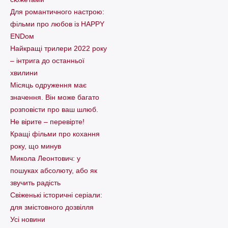
Для романтичного настрою:
фільми про любов із HAPPY
ENDом
Найкращі трилери 2022 року
– інтрига до останньої
хвилини
Місяць одруження має
значення. Він може багато
розповісти про ваш шлюб.
Не вірите – перевірте!
Кращі фільми про кохання
року, що минув
Микола Леонтович: у
пошуках абсолюту, або як
звучить радість
Свіженькі історичні серіали:
для змістовного дозвілля
Усі новини