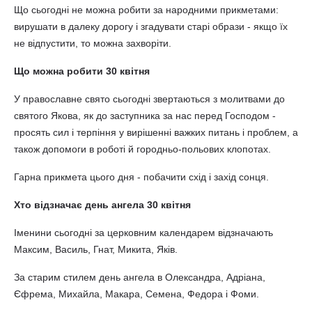
Що сьогодні не можна робити за народними прикметами:
вирушати в далеку дорогу і згадувати старі образи - якщо їх
не відпустити, то можна захворіти.
Що можна робити 30 квітня
У православне свято сьогодні звертаються з молитвами до
святого Якова, як до заступника за нас перед Господом -
просять сил і терпіння у вирішенні важких питань і проблем, а
також допомоги в роботі й городньо-польових клопотах.
Гарна прикмета цього дня - побачити схід і захід сонця.
Хто відзначає день ангела 30 квітня
Іменини сьогодні за церковним календарем відзначають
Максим, Василь, Гнат, Микита, Яків.
За старим стилем день ангела в Олександра, Адріана,
Єфрема, Михайла, Макара, Семена, Федора і Фоми.