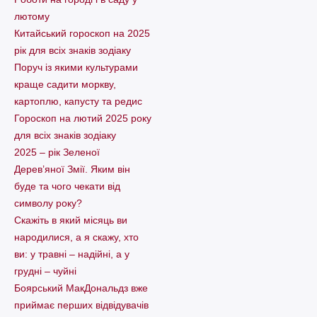
лютому
Китайський гороскоп на 2025
рік для всіх знаків зодіаку
Поруч із якими культурами
краще садити моркву,
картоплю, капусту та редис
Гороскоп на лютий 2025 року
для всіх знаків зодіаку
2025 – рік Зеленої
Дерев’яної Змії. Яким він
буде та чого чекати від
символу року?
Скажіть в який місяць ви
народилися, а я скажу, хто
ви: у травні – надійні, а у
грудні – чуйні
Боярський МакДональдз вже
приймає перших відвідувачів