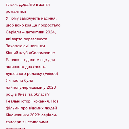
тільки. Додайте в життя
романтики
У чому замочують насіння,
щоб воно краще проростало
Серіали – детективи 2024,
які варто пеpеглянути.
Захоплюючі новинки
Кінний клуб «Соломахине
Ранчо» – вдале місце для
активного дозвілля та
душевного релаксу (+відео)
Які імена були
найпопулярнішими у 2023
році в Києві та області?
Реальні історії кохання. Нові
фільми про відомих людей
Кіноновинки 2023: серіали-
трилери з нетиповими
сюжетами