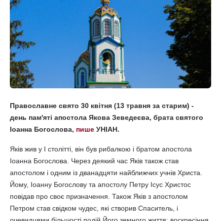
Православне свято 30 квітня (13 травня за старим) -
день пам'яті апостола Якова Зеведеєва, брата святого
Іоанна Богослова,
пише
УНІАН.
Яків жив у I столітті, він був рибалкою і братом апостола
Іоанна Богослова. Через деякий час Яків також став
апостолом і одним із дванадцяти найближчих учнів Христа.
Йому, Іоанну Богослову та апостолу Петру Ісус Христос
повідав про своє призначення. Також Яків з апостолом
Петром став свідком чудес, які створив Спаситель, і
очевидцями більшості подій Його земного життя: воскресіння