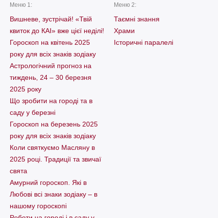
Меню 1:
Меню 2:
Вишневе, зустрічай! «Твій
Таємні знання
квиток до КАІ» вже цієї неділі!
Храми
Гороскоп на квітень 2025
Історичні паралелі
року для всіх знаків зодіаку
Астрологічний прогноз на
тиждень, 24 – 30 березня
2025 року
Що зробити на городі та в
саду у березні
Гороскоп на березень 2025
року для всіх знаків зодіаку
Коли святкуємо Масляну в
2025 році. Традиції та звичаї
свята
Амурний гороскоп. Які в
Любові всі знаки зодіаку – в
нашому гороскопі
Pоботи на городі і в саду у