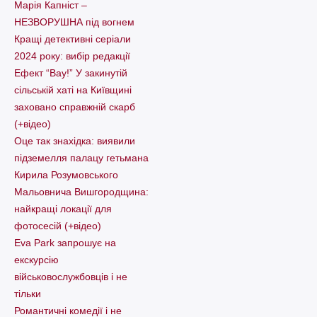
Марія Капніст –
НЕЗВОРУШНА під вогнем
Кращі детективні серіали
2024 року: вибір редакції
Ефект “Вау!” У закинутій
сільській хаті на Київщині
заховано справжній скарб
(+відео)
Оце так знахідка: виявили
підземелля палацу гетьмана
Кирила Розумовського
Мальовнича Вишгородщина:
найкращі локації для
фотосесій (+відео)
Eva Park запрошує на
екскурсію
військовослужбовців і не
тільки
Романтичні комедії і не