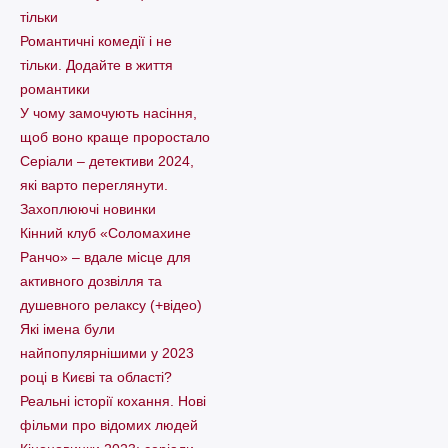
тільки
Романтичні комедії і не
тільки. Додайте в життя
романтики
У чому замочують насіння,
щоб воно краще проростало
Серіали – детективи 2024,
які варто пеpеглянути.
Захоплюючі новинки
Кінний клуб «Соломахине
Ранчо» – вдале місце для
активного дозвілля та
душевного релаксу (+відео)
Які імена були
найпопулярнішими у 2023
році в Києві та області?
Реальні історії кохання. Нові
фільми про відомих людей