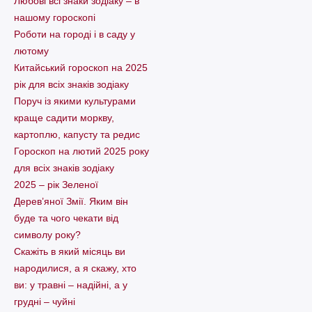
Любові всі знаки зодіаку – в
нашому гороскопі
Pоботи на городі і в саду у
лютому
Китайський гороскоп на 2025
рік для всіх знаків зодіаку
Поруч із якими культурами
краще садити моркву,
картоплю, капусту та редис
Гороскоп на лютий 2025 року
для всіх знаків зодіаку
2025 – рік Зеленої
Дерев’яної Змії. Яким він
буде та чого чекати від
символу року?
Скажіть в який місяць ви
народилися, а я скажу, хто
ви: у травні – надійні, а у
грудні – чуйні