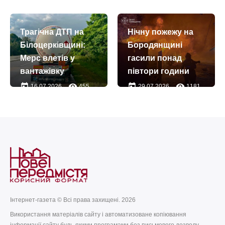
today
remove_red_eye
01.08.2026
56
бойові завдання
на фронті
Трагічна ДТП на
Нічну пожежу на
today
remove_red_eye
05.07.2026
284
Білоцерківщині:
Бородянщині
Мерс влетів у
гасили понад
вантажівку
півтори години
today
remove_red_eye
today
remove_red_eye
16.07.2026
455
29.07.2026
1181
Інтернет-газета © Всі права захищені. 2026
Використання матеріалів сайту і автоматизоване копіювання
інформації сайту будь-якими програмами без письмового дозволу