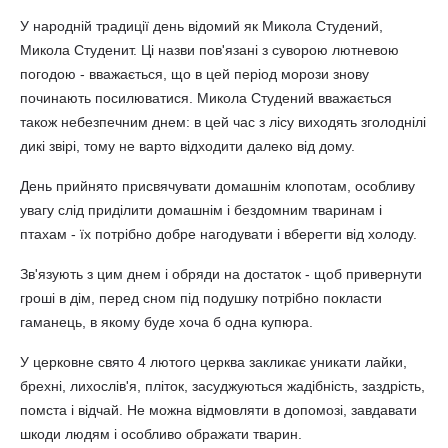
У народній традиції день відомий як Микола Студений,
Микола Студенит. Ці назви пов'язані з суворою лютневою
погодою - вважається, що в цей період морози знову
починають посилюватися. Микола Студений вважається
також небезпечним днем: в цей час з лісу виходять зголоднілі
дикі звірі, тому не варто відходити далеко від дому.
День прийнято присвячувати домашнім клопотам, особливу
увагу слід приділити домашнім і бездомним тваринам і
птахам - їх потрібно добре нагодувати і вберегти від холоду.
Зв'язують з цим днем і обряди на достаток - щоб привернути
гроші в дім, перед сном під подушку потрібно покласти
гаманець, в якому буде хоча б одна купюра.
У церковне свято 4 лютого церква закликає уникати лайки,
брехні, лихослів'я, пліток, засуджуються жадібність, заздрість,
помста і відчай. Не можна відмовляти в допомозі, завдавати
шкоди людям і особливо ображати тварин.