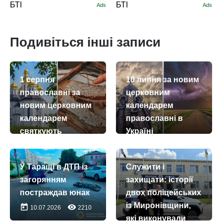
БТІ
БТІ
Ads
Ads
Подивіться інші записи
1 серпня
10 липня за новим
православні за
церковним
новим церковним
календарем
календарем
православні в
святкують
Україні
Медовий Спас –
вшановують
Винесення чесних
пам’ять
У Таращі в ДТП із
Служити і
древ
преподобного
загорянням
захищати: історії
животворчого
Антонія
постраждав юнак
двох поліцейських
Хреста
Печерського
із Миронівщини,
today
remove_red_eye
10.07.2026
2210
Господнього
today
remove_red_eye
10.07.2026
73
які виконували