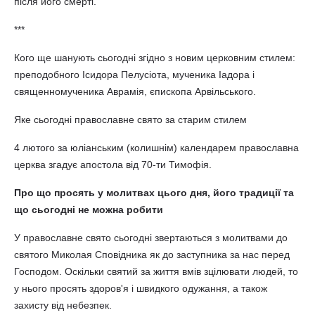
після його смерті.
***
Кого ще шанують сьогодні згідно з новим церковним стилем:
преподобного Ісидора Пелусіота, мученика Іадора і
священномученика Аврамія, єпископа Арвільського.
Яке сьогодні православне свято за старим стилем
4 лютого за юліанським (колишнім) календарем православна
церква згадує апостола від 70-ти Тимофія.
Про що просять у молитвах цього дня, його традиції та
що сьогодні не можна робити
У православне свято сьогодні звертаються з молитвами до
святого Миколая Сповідника як до заступника за нас перед
Господом. Оскільки святий за життя вмів зцілювати людей, то
у нього просять здоров'я і швидкого одужання, а також
захисту від небезпек.