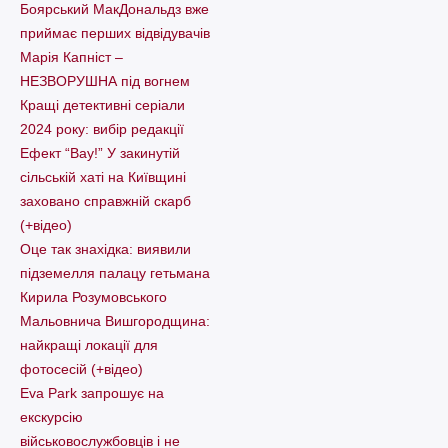
Боярський МакДональдз вже
приймає перших відвідувачів
Марія Капніст –
НЕЗВОРУШНА під вогнем
Кращі детективні серіали
2024 року: вибір редакції
Ефект “Вау!” У закинутій
сільській хаті на Київщині
заховано справжній скарб
(+відео)
Оце так знахідка: виявили
підземелля палацу гетьмана
Кирила Розумовського
Мальовнича Вишгородщина:
найкращі локації для
фотосесій (+відео)
Eva Park запрошує на
екскурсію
військовослужбовців і не