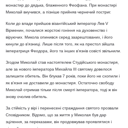
монастир до дядька, блаженного Феофана. При монастирі
Миколай виучився, а пізніше прийняв чернечий постриг.
Коли до влади прийшов візантійський імператор Лев V
Вірменин, почалися жорстокі гоніння на духовенство і
віруючих. Микола опинився серед заарештованих, і його
кинули до в'язниці. Лише після того, як на престол зійшла
імператриця Феодора, його та інших в'язнів совісті звільнили.
Згодом Миколай став настоятелем Студійського монастиря,
але за нового імператора Михайла III святому довелося
залишити обитель. Він блукав 7 років, поки його не схопили і
як в'язня не доставили до монастиря. Остаточно свободу
Миколай отримав тільки після смерті імператора, тоді ж він
знову очолив обитель.
За стійкість у вірі і перенесені страждання святого прозвали
Сповідником. Відомо, що за життя у Миколая був дар
зцілення, за переказами, він продовжував проявлятися і