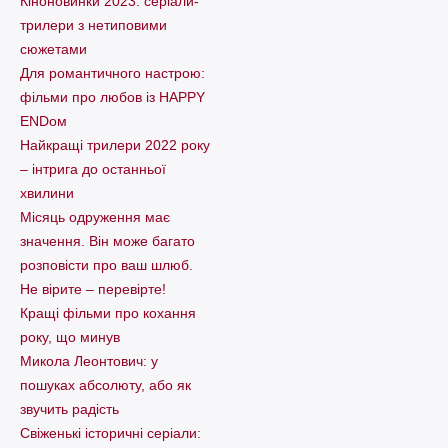
Кіноновинки 2023: серіали-
трилери з нетиповими
сюжетами
Для романтичного настрою:
фільми про любов із HAPPY
ENDом
Найкращі трилери 2022 року
– інтрига до останньої
хвилини
Місяць одруження має
значення. Він може багато
розповісти про ваш шлюб.
Не вірите – перевірте!
Кращі фільми про кохання
року, що минув
Микола Леонтович: у
пошуках абсолюту, або як
звучить радість
Свіженькі історичні серіали: