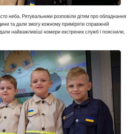
осто неба. Рятувальники розповіли дітям про обладнання
дини та дали змогу кожному приміряти справжній
адали найважливіші номери екстрених служб і пояснили,