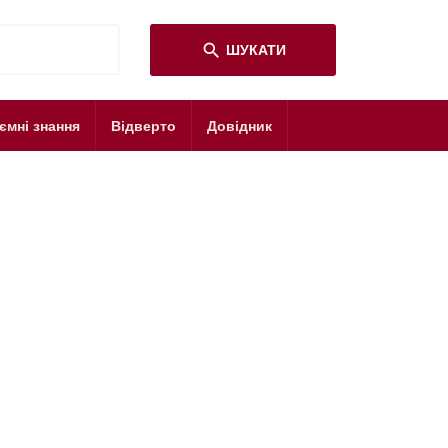
search
ШУКАТИ
ємні знання
Відверто
Довідник