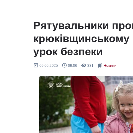
Рятувальники про
крюківщинському 
урок безпеки
today
query_builder
remove_red_eye
bookmarks
09.05.2025
09:06
331
Новини