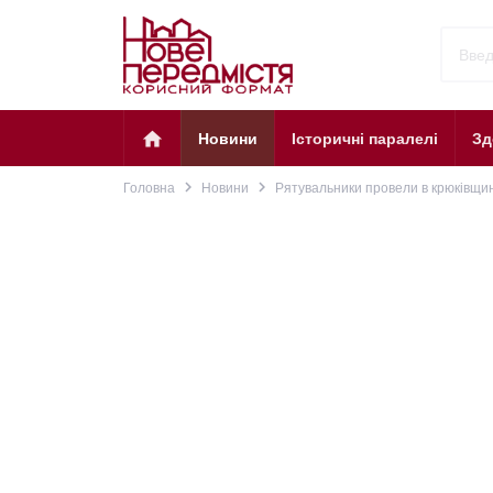
home
Новини
Історичні паралелі
Зд
navigate_next
navigate_next
Головна
Новини
Рятувальники провели в крюківщин