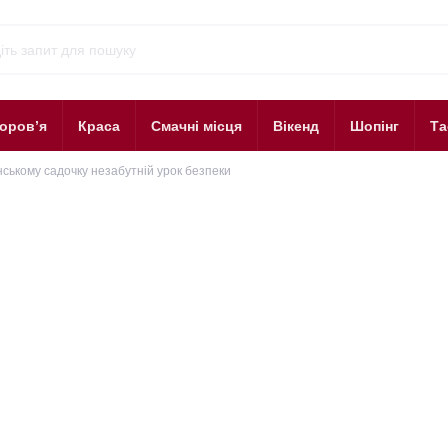
оров’я
Краса
Смачні місця
Вікенд
Шопінг
Та
ському садочку незабутній урок безпеки