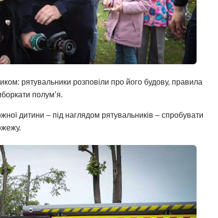
ником: рятувальники розповіли про його будову, правила
иборкати полум’я.
жної дитини – під наглядом рятувальників – спробувати
ожежу.