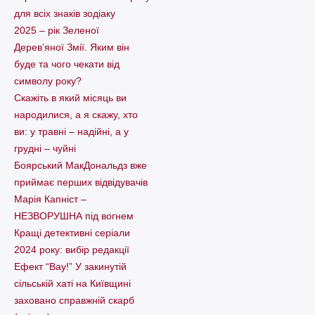
для всіх знаків зодіаку
2025 – рік Зеленої
Дерев’яної Змії. Яким він
буде та чого чекати від
символу року?
Скажіть в який місяць ви
народилися, а я скажу, хто
ви: у травні – надійні, а у
грудні – чуйні
Боярський МакДональдз вже
приймає перших відвідувачів
Марія Капніст –
НЕЗВОРУШНА під вогнем
Кращі детективні серіали
2024 року: вибір редакції
Ефект “Вау!” У закинутій
сільській хаті на Київщині
заховано справжній скарб