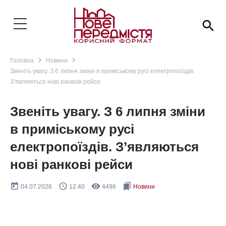
search
navigate_next
navigate_next
Головна
Новини
Звеніть увагу. З 6 липня зміни в приміському русі електропоїздів.
З’являються нові ранкові рейси
Звеніть увагу. З 6 липня зміни
в приміському русі
електропоїздів. З’являються
нові ранкові рейси
today
query_builder
remove_red_eye
bookmarks
04.07.2026
12:40
4496
Новини