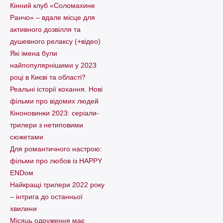
Кінний клуб «Соломахине
Ранчо» – вдале місце для
активного дозвілля та
душевного релаксу (+відео)
Які імена були
найпопулярнішими у 2023
році в Києві та області?
Реальні історії кохання. Нові
фільми про відомих людей
Кіноновинки 2023: серіали-
трилери з нетиповими
сюжетами
Для романтичного настрою:
фільми про любов із HAPPY
ENDом
Найкращі трилери 2022 року
– інтрига до останньої
хвилини
Місяць одруження має