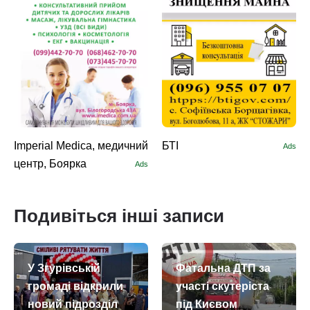
Imperial Medica, медичний
БТІ
Ads
центр, Боярка
Ads
Подивіться інші записи
У Згурівській
Фатальна ДТП за
громаді відкрили
участі скутеріста
новий підрозділ
під Києвом