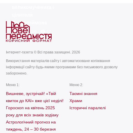
today
remove_red_eye
01.08.2026
891
великомученика і
цілителя
Пантелеймона
today
remove_red_eye
27.07.2026
57
Інтернет-газета © Всі права захищені. 2026
Використання матеріалів сайту і автоматизоване копіювання
інформації сайту будь-якими програмами без письмового дозволу
заборонено.
Меню 1:
Меню 2:
Вишневе, зустрічай! «Твій
Таємні знання
квиток до КАІ» вже цієї неділі!
Храми
Гороскоп на квітень 2025
Історичні паралелі
року для всіх знаків зодіаку
Астрологічний прогноз на
тиждень, 24 – 30 березня