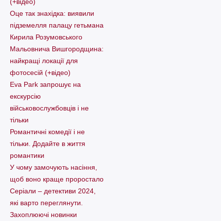
(+відео)
Оце так знахідка: виявили
підземелля палацу гетьмана
Кирила Розумовського
Мальовнича Вишгородщина:
найкращі локації для
фотосесій (+відео)
Eva Park запрошує на
екскурсію
військовослужбовців і не
тільки
Романтичні комедії і не
тільки. Додайте в життя
романтики
У чому замочують насіння,
щоб воно краще проростало
Серіали – детективи 2024,
які варто пеpеглянути.
Захоплюючі новинки