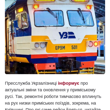
Пресслужба Укрзалізниці
інформує
про
актуальні зміни та оновлення у приміському
русі. Так, ремонтні роботи тимчасово вплинуть
на рух низки приміських поїздів, зокрема, на
Київщині. Про які саме рейси йдеться, читайте