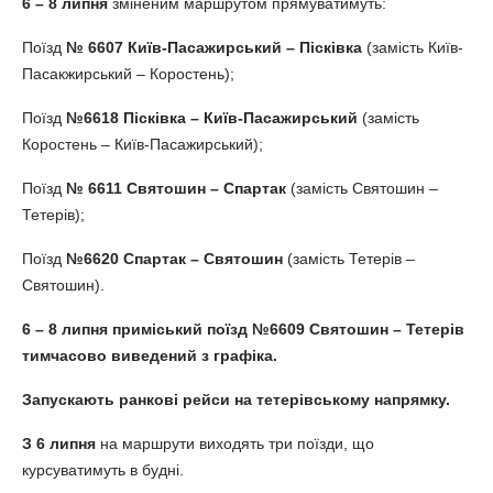
6 – 8 липня
зміненим маршрутом прямуватимуть:
Поїзд
№ 6607 Київ-Пасажирський – Пісківка
(замість Київ-
Пасакжирський – Коростень);
Поїзд
№6618 Пісківка – Київ-Пасажирський
(замість
Коростень – Київ-Пасажирський);
Поїзд
№ 6611 Святошин – Спартак
(замість Святошин –
Тетерів);
Поїзд
№6620 Спартак – Святошин
(замість Тетерів –
Святошин).
6 – 8 липня приміський поїзд №6609 Святошин – Тетерів
тимчасово виведений з графіка.
Запускають ранкові рейси на тетерівському напрямку.
З 6 липня
на маршрути виходять три поїзди, що
курсуватимуть в будні.