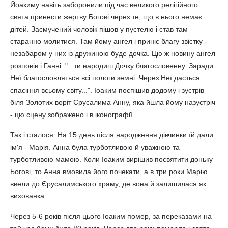
Йоакиму навіть заборонили під час великого релігійного
свята принести жертву Богові через те, що в нього немає
дітей. Засмучений чоловік пішов у пустелю і став там
старанно молитися. Там йому ангел і приніс благу звістку -
незабаром у них із дружиною буде дочка. Цю ж новину ангел
розповів і Ганні: "...ти народиш Дочку благословенну. Заради
Неї благословляться всі пологи земні. Через Неї дасться
спасіння всьому світу...". Іоаким поспішив додому і зустрів
біля Золотих воріт Єрусалима Анну, яка йшла йому назустріч
- цю сцену зображено і в іконографії.
Так і сталося. На 15 день після народження дівчинки їй дали
ім'я - Марія. Анна була турботливою й уважною та
турботливою мамою. Коли Іоаким вирішив посвятити доньку
Богові, то Анна вмовила його почекати, а в три роки Марію
ввели до Єрусалимського храму, де вона й залишилася як
вихованка.
Через 5-6 років після цього Іоаким помер, за переказами на