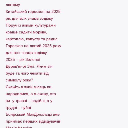
лютому
Китайський гороскоп на 2025
рік для всіх знаків зодіаку
Поруч із якими культурами
краще садити моркву,
картоплю, капусту та редис
Гороскоп на лютий 2025 року
для всіх знаків зодіаку
2025 – рік Зеленої
Дерев’яної Змії. Яким він
буде та чого чекати від
символу року?
Скажіть в який місяць ви
народилися, а я скажу, хто
ви: у травні – надійні, а у
грудні – чуйні
Боярський МакДональдз вже
приймає перших відвідувачів
Марія Капніст –