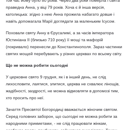
той час йому було 80 років. Через два роки померла і свята
праведна Анна, у віці 79 років. Хоча є й інша версія,
католицька: згідно з нею Анна прожила набагато довше і
навіть допомагала Марії доглядати за маленьким Ісусом.
Поховали святу Анну в Єрусалимі, а за часів імператора
Юстиніана II (близько 710 року) її мощі та мафорій
(покривало) перенесли до Константинополя. Зараз частинки
святих мощей перебувають у різних церквах по всьому світу.
Що не можна робити сьогодні
У церковне свято 9 грудня, як і в інший день, не слід
лихословити, лаятися, злитися, церква не схвалює лінощів,
жадібності, заздрості, не можна відмовляти в допомозі тим,
хто просить про неї.
Зачаття Пресвятої Богородиці вважається жіночим святом.
Серед головних заборон, що сьогодні не можна робити за
народними прикметами, - не слід працювати жінкам,