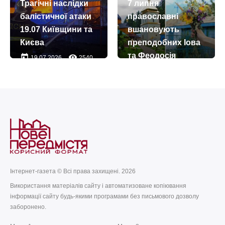
Трагічні наслідки
7 липня
великомученика і
балістичної атаки
православні
цілителя
19.07 Київщини та
вшановують
Пантелеймона
Києва
преподобних Іова
today
remove_red_eye
27.07.2026
57
та Феодосія
today
remove_red_eye
19.07.2026
2540
Манявських
today
remove_red_eye
07.07.2026
60
Інтернет-газета © Всі права захищені. 2026
Використання матеріалів сайту і автоматизоване копіювання
інформації сайту будь-якими програмами без письмового дозволу
заборонено.