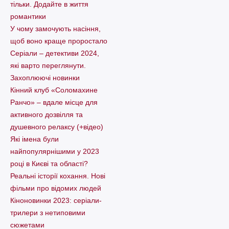
тільки. Додайте в життя
романтики
У чому замочують насіння,
щоб воно краще проростало
Серіали – детективи 2024,
які варто пеpеглянути.
Захоплюючі новинки
Кінний клуб «Соломахине
Ранчо» – вдале місце для
активного дозвілля та
душевного релаксу (+відео)
Які імена були
найпопулярнішими у 2023
році в Києві та області?
Реальні історії кохання. Нові
фільми про відомих людей
Кіноновинки 2023: серіали-
трилери з нетиповими
сюжетами