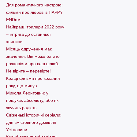
Для романтичного настрою:
фільми про любов із HAPPY
ENDом
Найкращі трилери 2022 року
– інтрига до останньої
хвилини
Місяць одруження має
значення. Він може багато
розповісти про ваш шлюб.
Не вірите – перевірте!
Кращі фільми про кохання
року, що минув
Микола Леонтович: у
пошуках абсолюту, або як
звучить радість
Свіженькі історичні серіали:
для змістовного дозвілля
Усі новини
Кращі детективні серіали