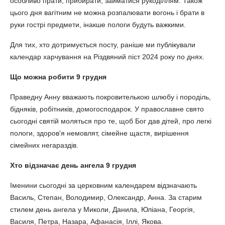
особливо прати, прибирати, займатися рукоділлям. Також
цього дня вагітним не можна розпалювати вогонь і брати в
руки гострі предмети, інакше пологи будуть важкими.
Для тих, хто дотримується посту, раніше ми публікували
календар харчування на Різдвяний піст 2024 року по днях.
Що можна робити 9 грудня
Праведну Анну вважають покровителькою шлюбу і породіль,
бідняків, робітників, домогосподарок. У православне свято
сьогодні святій моляться про те, щоб Бог дав дітей, про легкі
пологи, здоров'я немовлят, сімейне щастя, вирішення
сімейних негараздів.
Хто відзначає день ангела 9 грудня
Іменини сьогодні за церковним календарем відзначають
Василь, Степан, Володимир, Олександр, Анна. За старим
стилем день ангела у Миколи, Данила, Юліана, Георгія,
Василя, Петра, Назара, Афанасія, Іллі, Якова.