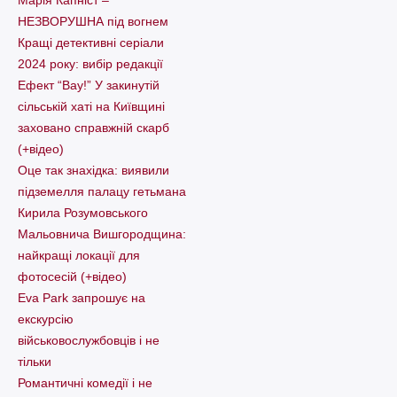
НЕЗВОРУШНА під вогнем
Кращі детективні серіали
2024 року: вибір редакції
Ефект “Вау!” У закинутій
сільській хаті на Київщині
заховано справжній скарб
(+відео)
Оце так знахідка: виявили
підземелля палацу гетьмана
Кирила Розумовського
Мальовнича Вишгородщина:
найкращі локації для
фотосесій (+відео)
Eva Park запрошує на
екскурсію
військовослужбовців і не
тільки
Романтичні комедії і не