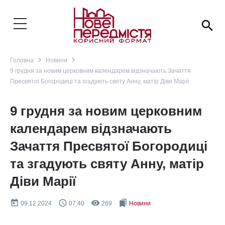
search
navigate_next
navigate_next
Головна
Новини
9 грудня за новим церковним календарем відзначають Зачаття
Пресвятої Богородиці та згадують святу Анну, матір Діви Марії
9 грудня за новим церковним
календарем відзначають
Зачаття Пресвятої Богородиці
та згадують святу Анну, матір
Діви Марії
today
query_builder
remove_red_eye
bookmarks
09.12.2024
07:40
269
Новини