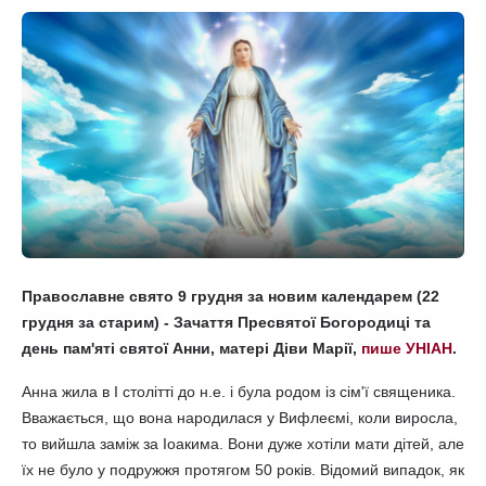
Православне свято 9 грудня за новим календарем (22
грудня за старим) - Зачаття Пресвятої Богородиці та
день пам'яті святої Анни, матері Діви Марії,
пише УНІАН
.
Анна жила в I столітті до н.е. і була родом із сім'ї священика.
Вважається, що вона народилася у Вифлеємі, коли виросла,
то вийшла заміж за Іоакима. Вони дуже хотіли мати дітей, але
їх не було у подружжя протягом 50 років. Відомий випадок, як