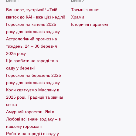
Меню 1:
Меню 2:
Вишневе, зустрічай! «Твій
Таємні знання
квиток до КАІ» вже цієї неділі!
Храми
Гороскоп на квітень 2025
Історичні паралелі
року для всіх знаків зодіаку
Астрологічний прогноз на
тиждень, 24 – 30 березня
2025 року
Що зробити на городі та в
саду у березні
Гороскоп на березень 2025
року для всіх знаків зодіаку
Коли святкуємо Масляну в
2025 році. Традиції та звичаї
свята
Амурний гороскоп. Які в
Любові всі знаки зодіаку – в
нашому гороскопі
Pоботи на городі і в саду у