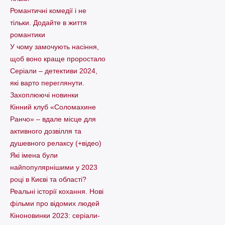
Романтичні комедії і не
тільки. Додайте в життя
романтики
У чому замочують насіння,
щоб воно краще проростало
Серіали – детективи 2024,
які варто пеpеглянути.
Захоплюючі новинки
Кінний клуб «Соломахине
Ранчо» – вдале місце для
активного дозвілля та
душевного релаксу (+відео)
Які імена були
найпопулярнішими у 2023
році в Києві та області?
Реальні історії кохання. Нові
фільми про відомих людей
Кіноновинки 2023: серіали-