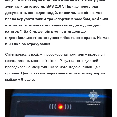
км (біля Яготина) автодороги Київ — Харків патрульні
зупинили автомобіль ВАЗ 2107. Під час перевірки
документів, що надав водій, виявили, що він не має
права керувати таким транспортним засобом, оскільки
ніколи не отримував посвідчення водія відповідної
категорії. Ба більше, він вже притягався до
відповідальності за керування без такого права. Не мав
він і поліса страхування.
Спілкуючись із водієм, првоохоронці помітили у нього явні
ознаки алкогольного сп’яніння. Результат огляду, який
проводився на місці зупинки за його згодою, склав 1,57
проміле.
Цей показник перевищив встановлену норму
майже у 8 разів.