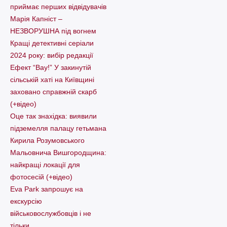
приймає перших відвідувачів
Марія Капніст –
НЕЗВОРУШНА під вогнем
Кращі детективні серіали
2024 року: вибір редакції
Ефект “Вау!” У закинутій
сільській хаті на Київщині
заховано справжній скарб
(+відео)
Оце так знахідка: виявили
підземелля палацу гетьмана
Кирила Розумовського
Мальовнича Вишгородщина:
найкращі локації для
фотосесій (+відео)
Eva Park запрошує на
екскурсію
військовослужбовців і не
тільки