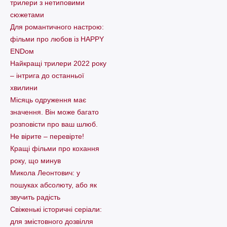
трилери з нетиповими
сюжетами
Для романтичного настрою:
фільми про любов із HAPPY
ENDом
Найкращі трилери 2022 року
– інтрига до останньої
хвилини
Місяць одруження має
значення. Він може багато
розповісти про ваш шлюб.
Не вірите – перевірте!
Кращі фільми про кохання
року, що минув
Микола Леонтович: у
пошуках абсолюту, або як
звучить радість
Свіженькі історичні серіали:
для змістовного дозвілля