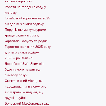
нашому гороскопі
Pоботи на городі і в саду у
лютому
Китайський гороскоп на 2025
рік для всіх знаків зодіаку
Поруч із якими культурами
краще садити моркву,
картоплю, капусту та редис
Гороскоп на лютий 2025 року
для всіх знаків зодіаку
2025 – рік Зеленої
Дерев’яної Змії. Яким він
буде та чого чекати від
символу року?
Скажіть в який місяць ви
народилися, а я скажу, хто
ви: у травні – надійні, а у
грудні – чуйні
Боярський МакДональдз вже