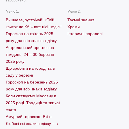
заборонено.
Меню 1:
Меню 2:
Вишневе, зустрічай! «Твій
Таємні знання
квиток до КАІ» вже цієї неділі!
Храми
Гороскоп на квітень 2025
Історичні паралелі
року для всіх знаків зодіаку
Астрологічний прогноз на
тиждень, 24 – 30 березня
2025 року
Що зробити на городі та в
саду у березні
Гороскоп на березень 2025
року для всіх знаків зодіаку
Коли святкуємо Масляну в
2025 році. Традиції та звичаї
свята
Амурний гороскоп. Які в
Любові всі знаки зодіаку – в