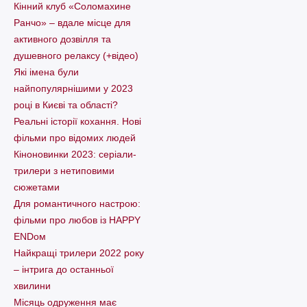
Кінний клуб «Соломахине
Ранчо» – вдале місце для
активного дозвілля та
душевного релаксу (+відео)
Які імена були
найпопулярнішими у 2023
році в Києві та області?
Реальні історії кохання. Нові
фільми про відомих людей
Кіноновинки 2023: серіали-
трилери з нетиповими
сюжетами
Для романтичного настрою:
фільми про любов із HAPPY
ENDом
Найкращі трилери 2022 року
– інтрига до останньої
хвилини
Місяць одруження має