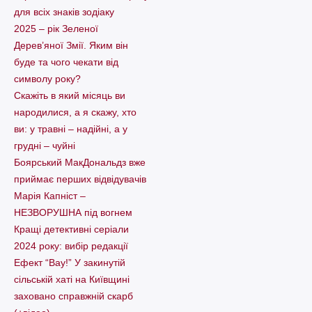
для всіх знаків зодіаку
2025 – рік Зеленої
Дерев’яної Змії. Яким він
буде та чого чекати від
символу року?
Скажіть в який місяць ви
народилися, а я скажу, хто
ви: у травні – надійні, а у
грудні – чуйні
Боярський МакДональдз вже
приймає перших відвідувачів
Марія Капніст –
НЕЗВОРУШНА під вогнем
Кращі детективні серіали
2024 року: вибір редакції
Ефект “Вау!” У закинутій
сільській хаті на Київщині
заховано справжній скарб