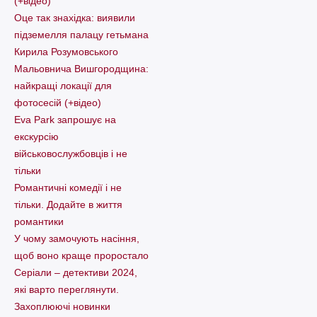
(+відео)
Оце так знахідка: виявили
підземелля палацу гетьмана
Кирила Розумовського
Мальовнича Вишгородщина:
найкращі локації для
фотосесій (+відео)
Eva Park запрошує на
екскурсію
військовослужбовців і не
тільки
Романтичні комедії і не
тільки. Додайте в життя
романтики
У чому замочують насіння,
щоб воно краще проростало
Серіали – детективи 2024,
які варто пеpеглянути.
Захоплюючі новинки