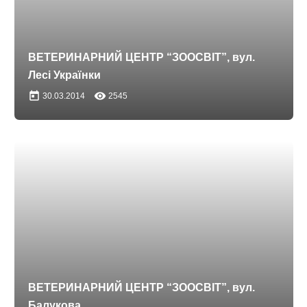
ВЕТЕРИНАРНИЙ ЦЕНТР “ЗООСВІТ”, вул.
Лесі Українки
today
remove_red_eye
30.03.2014
2545
ВЕТЕРИНАРНИЙ ЦЕНТР “ЗООСВІТ”, вул.
Балукова