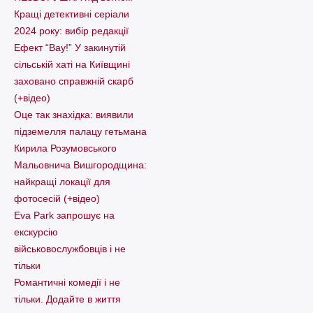
Кращі детективні серіали
2024 року: вибір редакції
Ефект “Вау!” У закинутій
сільській хаті на Київщині
заховано справжній скарб
(+відео)
Оце так знахідка: виявили
підземелля палацу гетьмана
Кирила Розумовського
Мальовнича Вишгородщина:
найкращі локації для
фотосесій (+відео)
Eva Park запрошує на
екскурсію
військовослужбовців і не
тільки
Романтичні комедії і не
тільки. Додайте в життя