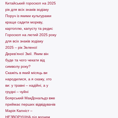
Китайський гороскоп на 2025
рік для всіх знаків зодіаку
Поруч із якими культурами
краще садити моркву,
картоплю, капусту та редис
Гороскоп на лютий 2025 року
для всіх знаків зодіаку
2025 – рік Зеленої
Дерев’яної Змії. Яким він
буде та чого чекати від
символу року?
Скажіть в який місяць ви
народилися, а я скажу, хто
ви: у травні – надійні, а у
грудні – чуйні
Боярський МакДональдз вже
приймає перших відвідувачів
Марія Капніст –
НЕЗВОРУШНА під вогнем