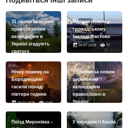
Подивіться інші записи
31 липня за новим
Вдарив ножем у
православним
громадському
календарем в
закладі Фастова
Україні згадують
today
remove_red_eye
09.07.2026
77
святого
праведного
Євдокима
Нічну пожежу на
10 липня за новим
Каппадокіянина
Бородянщині
церковним
today
remove_red_eye
31.07.2026
45
гасили понад
календарем
півтори години
православні в
Україні
today
remove_red_eye
29.07.2026
1183
вшановують
пам’ять
Поїзд Миронівка –
У передмісті Києва
преподобного