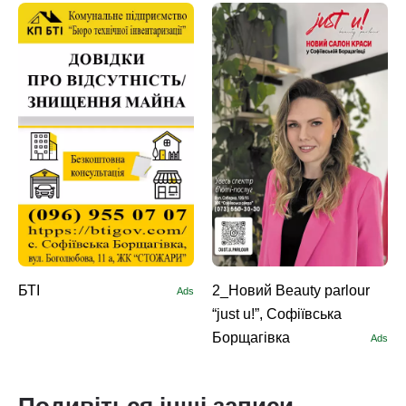
БТІ
2_Новий Beauty parlour
Ads
“just u!”, Софіївська
Борщагівка
Ads