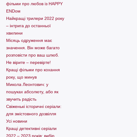
фільми про любов із HAPPY
ENDом
Найкращі трилери 2022 року
– інтрига до останньої
хвилини
Місяць одруження має
значення. Він може багато
розповісти про ваш шлюб.
Не вірите – перевірте!
Кращі фільми про кохання
року, що минув
Микола Леонтович: у
пошуках абсолюту, або як
звучить радість
Свіженькі історичні серіали:
для змістовного дозвілля
Усі новини
Кращі детективні серіали
2022 – 2023 років: вибір