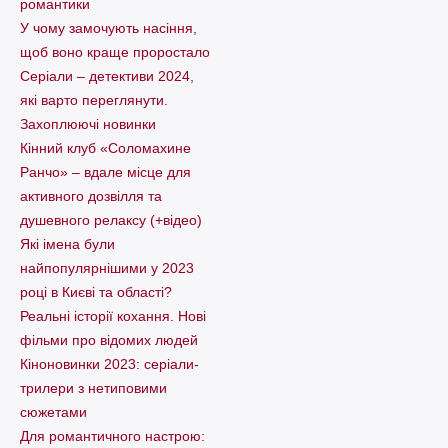
романтики
У чому замочують насіння,
щоб воно краще проростало
Серіали – детективи 2024,
які варто пеpеглянути.
Захоплюючі новинки
Кінний клуб «Соломахине
Ранчо» – вдале місце для
активного дозвілля та
душевного релаксу (+відео)
Які імена були
найпопулярнішими у 2023
році в Києві та області?
Реальні історії кохання. Нові
фільми про відомих людей
Кіноновинки 2023: серіали-
трилери з нетиповими
сюжетами
Для романтичного настрою: