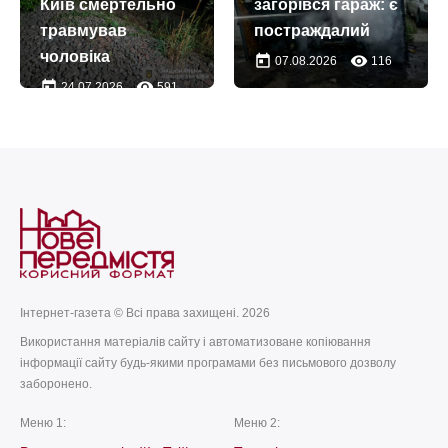
Київ смертельно
загорівся гараж: є
Антонія
травмував
постраждалий
Печерського
чоловіка
today
remove_red_eye
07.08.2026
116
today
remove_red_eye
10.07.2026
74
today
remove_red_eye
24.07.2026
591
Інтернет-газета © Всі права захищені. 2026
Використання матеріалів сайту і автоматизоване копіювання
інформації сайту будь-якими програмами без письмового дозволу
заборонено.
Меню 1:
Меню 2: