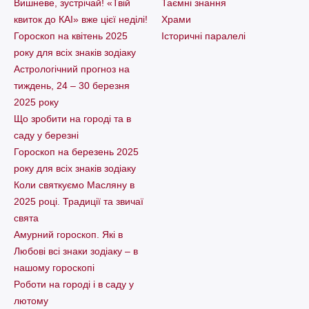
Вишневе, зустрічай! «Твій
Таємні знання
квиток до КАІ» вже цієї неділі!
Храми
Гороскоп на квітень 2025
Історичні паралелі
року для всіх знаків зодіаку
Астрологічний прогноз на
тиждень, 24 – 30 березня
2025 року
Що зробити на городі та в
саду у березні
Гороскоп на березень 2025
року для всіх знаків зодіаку
Коли святкуємо Масляну в
2025 році. Традиції та звичаї
свята
Амурний гороскоп. Які в
Любові всі знаки зодіаку – в
нашому гороскопі
Pоботи на городі і в саду у
лютому