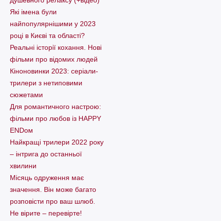
душевного релаксу (+відео)
Які імена були
найпопулярнішими у 2023
році в Києві та області?
Реальні історії кохання. Нові
фільми про відомих людей
Кіноновинки 2023: серіали-
трилери з нетиповими
сюжетами
Для романтичного настрою:
фільми про любов із HAPPY
ENDом
Найкращі трилери 2022 року
– інтрига до останньої
хвилини
Місяць одруження має
значення. Він може багато
розповісти про ваш шлюб.
Не вірите – перевірте!