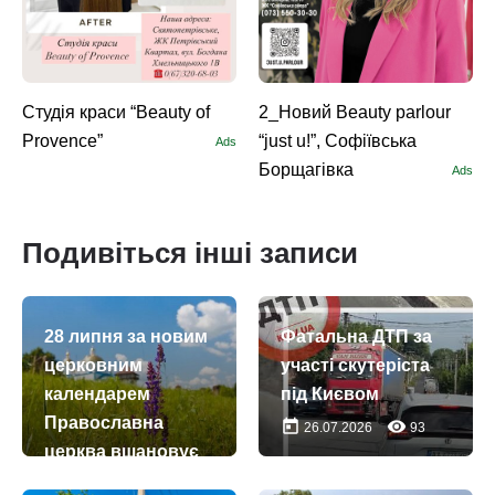
Студія краси “Beauty of
2_Новий Beauty parlour
Provence”
“just u!”, Софіївська
Ads
Борщагівка
Ads
Подивіться інші записи
28 липня за новим
Фатальна ДТП за
церковним
участі скутеріста
календарем
під Києвом
Православна
today
remove_red_eye
26.07.2026
93
церква вшановує
пам’ять апостолів