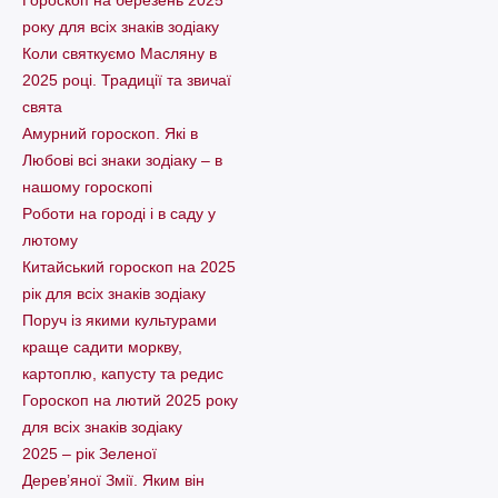
Гороскоп на березень 2025
року для всіх знаків зодіаку
Коли святкуємо Масляну в
2025 році. Традиції та звичаї
свята
Амурний гороскоп. Які в
Любові всі знаки зодіаку – в
нашому гороскопі
Pоботи на городі і в саду у
лютому
Китайський гороскоп на 2025
рік для всіх знаків зодіаку
Поруч із якими культурами
краще садити моркву,
картоплю, капусту та редис
Гороскоп на лютий 2025 року
для всіх знаків зодіаку
2025 – рік Зеленої
Дерев’яної Змії. Яким він