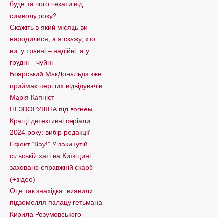
буде та чого чекати від
символу року?
Скажіть в який місяць ви
народилися, а я скажу, хто
ви: у травні – надійні, а у
грудні – чуйні
Боярський МакДональдз вже
приймає перших відвідувачів
Марія Капніст –
НЕЗВОРУШНА під вогнем
Кращі детективні серіали
2024 року: вибір редакції
Ефект “Вау!” У закинутій
сільській хаті на Київщині
заховано справжній скарб
(+відео)
Оце так знахідка: виявили
підземелля палацу гетьмана
Кирила Розумовського