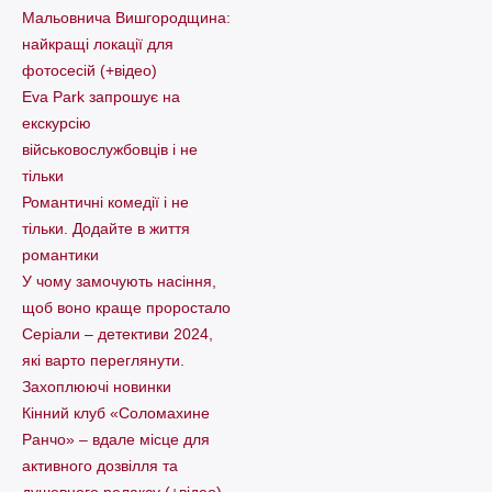
Мальовнича Вишгородщина:
найкращі локації для
фотосесій (+відео)
Eva Park запрошує на
екскурсію
військовослужбовців і не
тільки
Романтичні комедії і не
тільки. Додайте в життя
романтики
У чому замочують насіння,
щоб воно краще проростало
Серіали – детективи 2024,
які варто пеpеглянути.
Захоплюючі новинки
Кінний клуб «Соломахине
Ранчо» – вдале місце для
активного дозвілля та