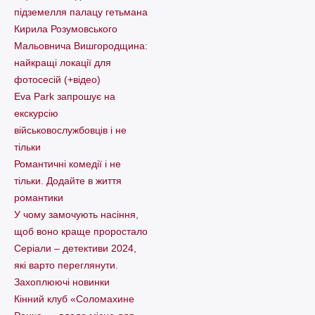
підземелля палацу гетьмана
Кирила Розумовського
Мальовнича Вишгородщина:
найкращі локації для
фотосесій (+відео)
Eva Park запрошує на
екскурсію
військовослужбовців і не
тільки
Романтичні комедії і не
тільки. Додайте в життя
романтики
У чому замочують насіння,
щоб воно краще проростало
Серіали – детективи 2024,
які варто пеpеглянути.
Захоплюючі новинки
Кінний клуб «Соломахине