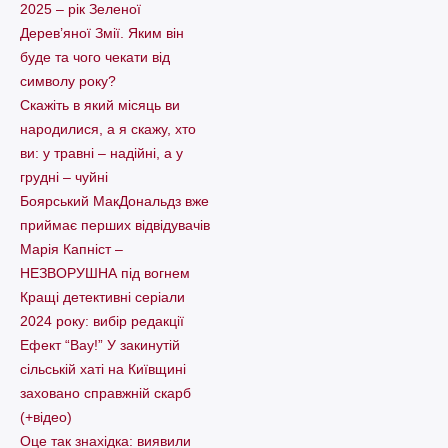
2025 – рік Зеленої
Дерев’яної Змії. Яким він
буде та чого чекати від
символу року?
Скажіть в який місяць ви
народилися, а я скажу, хто
ви: у травні – надійні, а у
грудні – чуйні
Боярський МакДональдз вже
приймає перших відвідувачів
Марія Капніст –
НЕЗВОРУШНА під вогнем
Кращі детективні серіали
2024 року: вибір редакції
Ефект “Вау!” У закинутій
сільській хаті на Київщині
заховано справжній скарб
(+відео)
Оце так знахідка: виявили