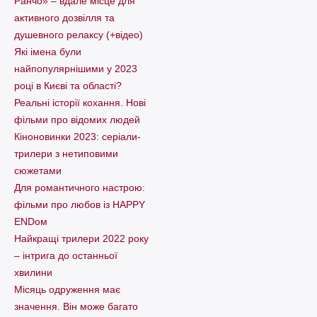
Ранчо» – вдале місце для
активного дозвілля та
душевного релаксу (+відео)
Які імена були
найпопулярнішими у 2023
році в Києві та області?
Реальні історії кохання. Нові
фільми про відомих людей
Кіноновинки 2023: серіали-
трилери з нетиповими
сюжетами
Для романтичного настрою:
фільми про любов із HAPPY
ENDом
Найкращі трилери 2022 року
– інтрига до останньої
хвилини
Місяць одруження має
значення. Він може багато