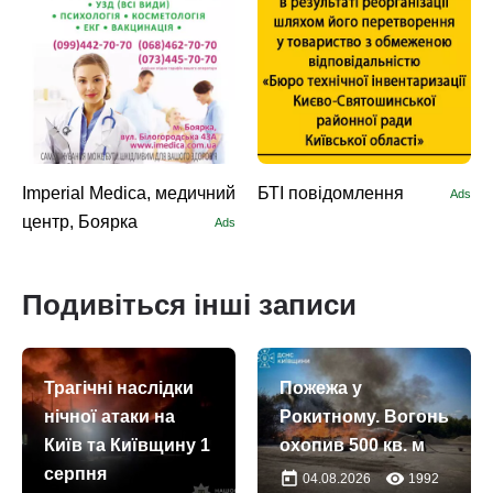
Imperial Medica, медичний
БТІ повідомлення
Ads
центр, Боярка
Ads
Подивіться інші записи
Трагічні наслідки
Пожежа у
нічної атаки на
Рокитному. Вогонь
Київ та Київщину 1
охопив 500 кв. м
серпня
today
remove_red_eye
04.08.2026
1992