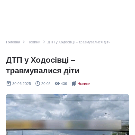
navigate_next
navigate_next
Головна
Новини
ДТП у Ходосівці – травмувалися діти
ДТП у Ходосівці –
травмувалися діти
today
query_builder
remove_red_eye
bookmarks
30.06.2025
20:05
439
Новини