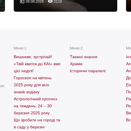
today
remove_red_eye
06.08.2026
2118
Меню 1:
Меню 2:
Ме
Вишневе, зустрічай!
Таємні знання
Ін
«Твій квиток до КАІ» вже
Храми
Аг
цієї неділі!
Історичні паралелі
Ап
Гороскоп на квітень
До
2025 року для всіх
Ек
ння
знаків зодіаку
По
Астрологічний прогноз
Ра
на тиждень, 24 – 30
Ре
березня 2025 року
Ве
Що зробити на городі та
Вс
в саду у березні