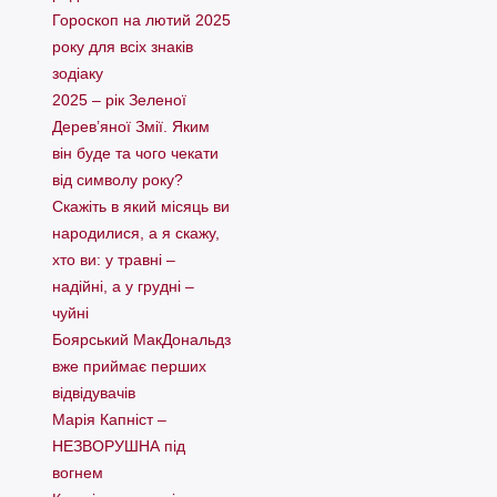
Гороскоп на лютий 2025
року для всіх знаків
зодіаку
2025 – рік Зеленої
Дерев’яної Змії. Яким
він буде та чого чекати
від символу року?
Скажіть в який місяць ви
народилися, а я скажу,
хто ви: у травні –
надійні, а у грудні –
чуйні
Боярський МакДональдз
вже приймає перших
відвідувачів
Марія Капніст –
НЕЗВОРУШНА під
вогнем