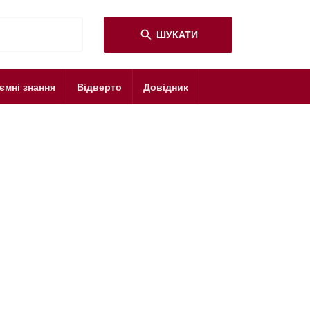
search
ШУКАТИ
ємні знання
Відверто
Довідник