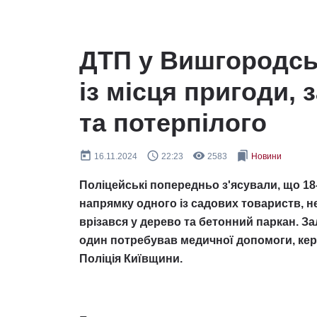
ДТП у Вишгородськ
із місця пригоди,
та потерпілого
today
query_builder
remove_red_eye
bookmarks
16.11.2024
22:23
2583
Новини
Поліцейські попередньо з'ясували, що 18
напрямку одного із садових товариств, не
врізався у дерево та бетонний паркан. За
один потребував медичної допомоги, кер
Поліція Київщини.