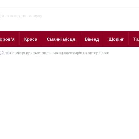
оров’я
Краса
Смачні місця
Вікенд
Шопінг
Та
й втік із місця пригоди, залишивши пасажирів та потерпілого