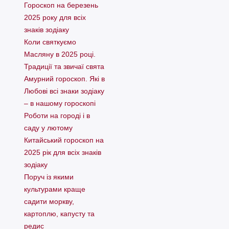
Гороскоп на березень
2025 року для всіх
знаків зодіаку
Коли святкуємо
Масляну в 2025 році.
Традиції та звичаї свята
Амурний гороскоп. Які в
Любові всі знаки зодіаку
– в нашому гороскопі
Pоботи на городі і в
саду у лютому
Китайський гороскоп на
2025 рік для всіх знаків
зодіаку
Поруч із якими
культурами краще
садити моркву,
картоплю, капусту та
редис