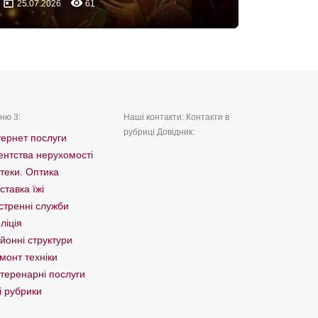
today
remove_red_eye
25.07.2026
61
ню 3:
Наші контакти: Контакти в
рубриці Довідник:
тернет послуги
ентства нерухомості
теки. Оптика
ставка їжі
стренні служби
ліція
йонні структури
монт техніки
теренарні послуги
і рубрики