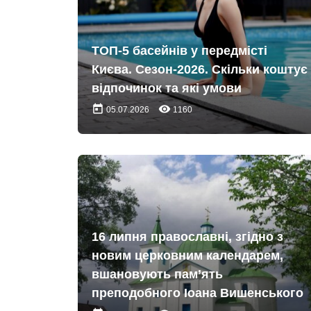
ТОП-5 басейнів у передмісті
Києва. Сезон-2026. Скільки коштує
відпочинок та які умови
today
remove_red_eye
05.07.2026
1160
16 липня православні, згідно з
новим церковним календарем,
вшановують пам’ять
преподобного Іоана Вишенського