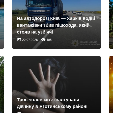
На автодорозі Київ — Харків водій
вантажівки збив пішохода, який
стояв на узбіччі
today
remove_red_eye
22.07.2026
405
Троє чоловіків згвалтували
дівчину в Яготинському районі