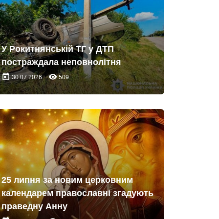
У Рокитнянській ТГ у ДТП
постраждала неповнолітня
today
remove_red_eye
30.07.2026
509
25 липня за новим церковним
календарем православні згадують
праведну Анну