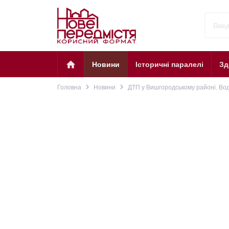
home
Новини
Історичні паралелі
Зд
navigate_next
navigate_next
Головна
Новини
ДТП у Вишгородському районі. Воді