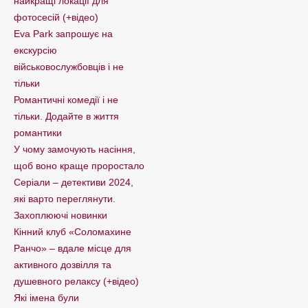
найкращі локації для
фотосесій (+відео)
Eva Park запрошує на
екскурсію
військовослужбовців і не
тільки
Романтичні комедії і не
тільки. Додайте в життя
романтики
У чому замочують насіння,
щоб воно краще проростало
Серіали – детективи 2024,
які варто пеpеглянути.
Захоплюючі новинки
Кінний клуб «Соломахине
Ранчо» – вдале місце для
активного дозвілля та
душевного релаксу (+відео)
Які імена були