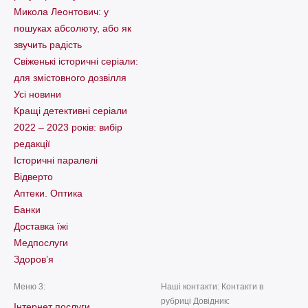
Микола Леонтович: у
пошуках абсолюту, або як
звучить радість
Свіженькі історичні серіали:
для змістовного дозвілля
Усі новини
Кращі детективні серіали
2022 – 2023 років: вибір
редакції
Історичні паралелі
Відверто
Аптеки. Оптика
Банки
Доставка їжі
Медпослуги
Здоров’я
Меню 3:
Наші контакти: Контакти в
рубриці Довідник:
Інтернет послуги