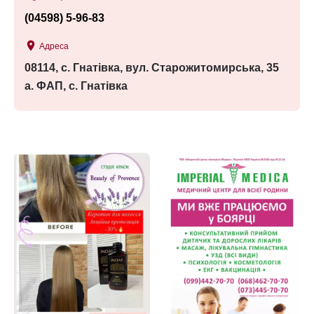
(04598) 5-96-83
place
Адреса
08114, с. Гнатівка, вул. Старожитомирська, 35
а. ФАП, с. Гнатівка