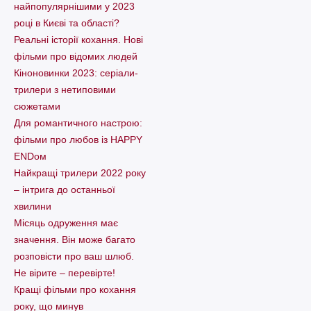
найпопулярнішими у 2023
році в Києві та області?
Реальні історії кохання. Нові
фільми про відомих людей
Кіноновинки 2023: серіали-
трилери з нетиповими
сюжетами
Для романтичного настрою:
фільми про любов із HAPPY
ENDом
Найкращі трилери 2022 року
– інтрига до останньої
хвилини
Місяць одруження має
значення. Він може багато
розповісти про ваш шлюб.
Не вірите – перевірте!
Кращі фільми про кохання
року, що минув