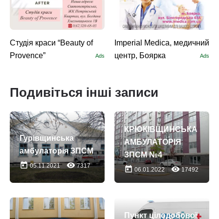
Студія краси “Beauty of
Imperial Medica, медичний
Provence”
центр, Боярка
Ads
Ads
Подивіться інші записи
КРЮКІВЩИНСЬКА
Гурівщинська
АМБУЛАТОРІЯ
амбулаторія ЗПСМ
ЗПСМ №4
today
remove_red_eye
05.11.2021
7317
today
remove_red_eye
06.01.2022
17492
Пункт цілодобової