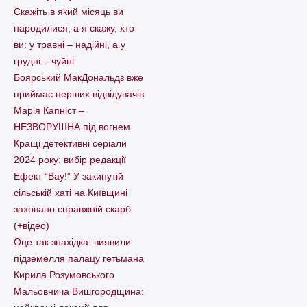
Скажіть в який місяць ви
народилися, а я скажу, хто
ви: у травні – надійні, а у
грудні – чуйні
Боярський МакДональдз вже
приймає перших відвідувачів
Марія Капніст –
НЕЗВОРУШНА під вогнем
Кращі детективні серіали
2024 року: вибір редакції
Ефект “Вау!” У закинутій
сільській хаті на Київщині
заховано справжній скарб
(+відео)
Оце так знахідка: виявили
підземелля палацу гетьмана
Кирила Розумовського
Мальовнича Вишгородщина: