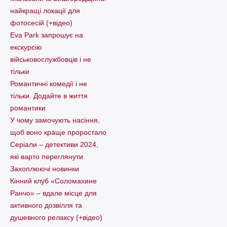
найкращі локації для
фотосесій (+відео)
Eva Park запрошує на
екскурсію
військовослужбовців і не
тільки
Романтичні комедії і не
тільки. Додайте в життя
романтики
У чому замочують насіння,
щоб воно краще проростало
Серіали – детективи 2024,
які варто пеpеглянути.
Захоплюючі новинки
Кінний клуб «Соломахине
Ранчо» – вдале місце для
активного дозвілля та
душевного релаксу (+відео)