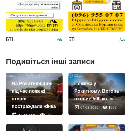
БТІ
БТІ
Ads
Ads
Подивіться інші записи
На Рокитнянщині
Пожежа у
під час пожежі
Рокитному. Вогонь
стерні
охопив 500 кв. м
постраждала жінка
today
remove_red_eye
04.08.2026
1967
today
remove_red_eye
07.08.2026
141