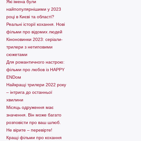
Які імена були
найпопулярнішими у 2023
році в Києві та області?
Реальні історії кохання. Нові
фільми про відомих людей
Кіноновинки 2023: серіали-
трилери з нетиповими
сюжетами
Для романтичного настрою:
фільми про любов із HAPPY
ENDом
Найкращі трилери 2022 року
– інтрига до останньої
хвилини
Місяць одруження має
значення. Він може багато
розповісти про ваш шлюб.
Не вірите – перевірте!
Кращі фільми про кохання