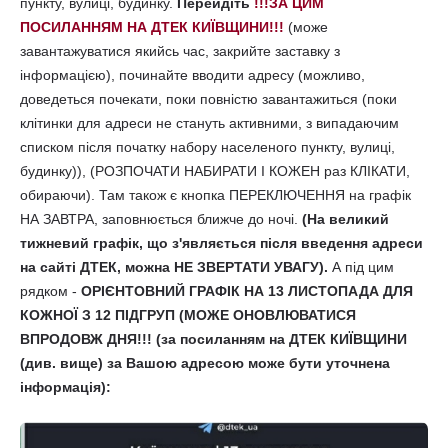
пункту, вулиці, будинку.
Перейдіть
!!!ЗА ЦИМ
ПОСИЛАННЯМ НА ДТЕК КИЇВЩИНИ!!!
(може
завантажуватися якийсь час, закрийте заставку з
інформацією), починайте вводити адресу (можливо,
доведеться почекати, поки повністю завантажиться (поки
клітинки для адреси не стануть активними, з випадаючим
списком після початку набору населеного пункту, вулиці,
будинку)), (РОЗПОЧАТИ НАБИРАТИ І КОЖЕН раз КЛІКАТИ,
обираючи). Там також є кнопка ПЕРЕКЛЮЧЕННЯ на графік
НА ЗАВТРА, заповнюється ближче до ночі.
(На великий
тижневий графік, що з'являється після введення адреси
на сайті ДТЕК, можна НЕ ЗВЕРТАТИ УВАГУ).
А під цим
рядком -
ОРІЄНТОВНИЙ ГРАФІК НА 13 ЛИСТОПАДА ДЛЯ
КОЖНОЇ З 12 ПІДГРУП (МОЖЕ ОНОВЛЮВАТИСЯ
ВПРОДОВЖ ДНЯ!!! (за посиланням на ДТЕК КИЇВЩИНИ
(див. вище) за Вашою адресою може бути уточнена
інформація):