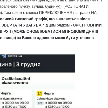
иться (поки клітинки для адреси не стануть активними, з
селеного пункту, вулиці, будинку)), (РОЗПОЧАТИ
). Там також є кнопка ПЕРЕКЛЮЧЕННЯ на графік НА
великий тижневий графік, що з'являється після
Е ЗВЕРТАТИ УВАГУ).
А під цим рядком -
ОРІЄНТОВНИЙ
 ПІДГРУП (МОЖЕ ОНОВЛЮВАТИСЯ ВПРОДОВЖ ДНЯ!!!
ив. вище) за Вашою адресою може бути уточнена