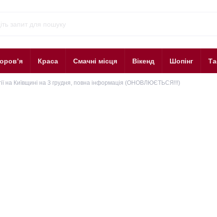
оров’я
Краса
Смачні місця
Вікенд
Шопінг
Та
ії на Київщині на 3 грудня, повна інформація (ОНОВЛЮЄТЬСЯ!!!)