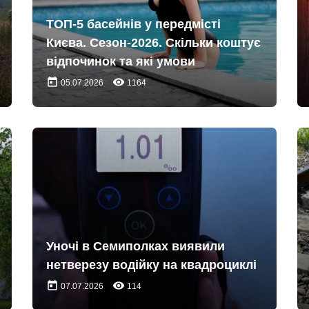
ТОП-5 басейнів у передмісті
Києва. Сезон-2026. Скільки коштує
відпочинок та які умови
today
remove_red_eye
05.07.2026
1164
Уночі в Семиполках виявили
нетверезу водійку на квадроциклі
today
remove_red_eye
07.07.2026
114