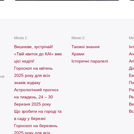
Меню 1:
Меню 2:
Ме
Вишневе, зустрічай!
Таємні знання
Ін
«Твій квиток до КАІ» вже
Храми
Аг
цієї неділі!
Історичні паралелі
Ап
Гороскоп на квітень
До
2025 року для всіх
Ек
ння
знаків зодіаку
По
Астрологічний прогноз
Ра
на тиждень, 24 – 30
Ре
березня 2025 року
Ве
Що зробити на городі та
Вс
в саду у березні
Гороскоп на березень
2025 року для всіх