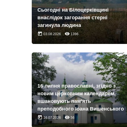
Сьогодні на Білоцерківщині
внаслідок загорання стерні
загинула людина
today
remove_red_eye
03.08.2026
1396
16 липня православні, згідно з
новим церковним календарем,
вшановують пам’ять
преподобного Іоана Вишенського
today
remove_red_eye
16.07.2026
56