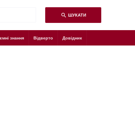
search
ШУКАТИ
ємні знання
Відверто
Довідник