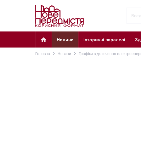
home
Новини
Історичні паралелі
Зд
navigate_next
navigate_next
Головна
Новини
Графіки відключення електроенерг