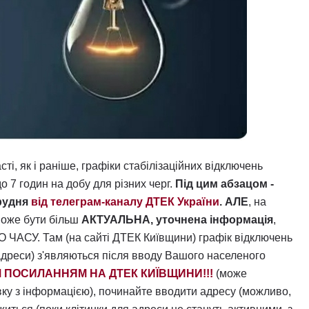
асті, як і раніше, графіки стабілізаційних відключень
до 7 годин на добу для різних черг.
Під цим абзацом -
грудня
від телеграм-каналу ДТЕК України
.
АЛЕ
, на
може бути більш
АКТУАЛЬНА, уточнена інформація
,
. Там (на сайті ДТЕК Київщини) графік відключень
адреси) з'являються після вводу Вашого населеного
ИМ ПОСИЛАННЯМ НА ДТЕК КИЇВЩИНИ!!!
(може
вку з інформацією), починайте вводити адресу (можливо,