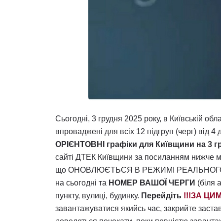
Сьогодні, 3 грудня 2025 року, в Київській обл
впроваджені для всіх 12 підгруп (черг) від 4 
ОРІЄНТОВНІ графіки для Київщини на 3 
сайті ДТЕК Київщини за посиланням нижче 
що ОНОВЛЮЄТЬСЯ В РЕЖИМІ РЕАЛЬНОГО ЧАСУ
на сьогодні та
НОМЕР ВАШОЇ ЧЕРГИ
(біля 
пункту, вулиці, будинку.
Перейдіть
!!!ЗА Ц
завантажуватися якийсь час, закрийте заста