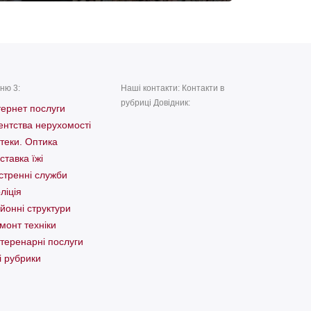
ню 3:
Наші контакти: Контакти в
рубриці Довідник:
тернет послуги
ентства нерухомості
теки. Оптика
ставка їжі
стренні служби
ліція
йонні структури
монт техніки
теренарні послуги
і рубрики