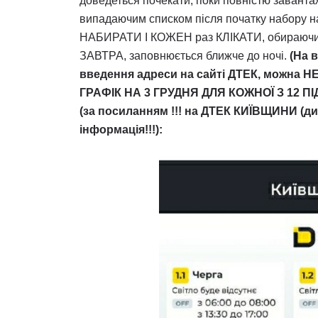
доведеться почекати, поки повністю завантаж
випадаючим списком після початку набору на
НАБИРАТИ І КОЖЕН раз КЛІКАТИ, обираючи
ЗАВТРА, заповнюється ближче до ночі.
(На 
введення адреси на сайті ДТЕК, можна Н
ГРАФІК НА 3 ГРУДНЯ ДЛЯ КОЖНОЇ З 12
(за посиланням !!! на ДТЕК КИЇВЩИНИ (д
інформація!!!):