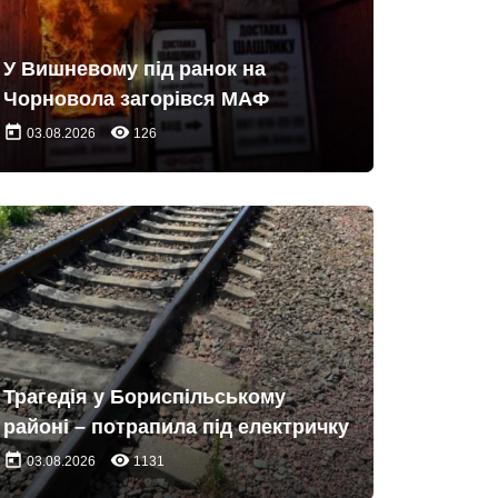
У Вишневому під ранок на
Чорновола загорівся МАФ
today
remove_red_eye
03.08.2026
126
Трагедія у Бориспільському
районі – потрапила під електричку
today
remove_red_eye
03.08.2026
1131