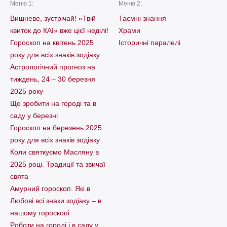
Меню 1:
Меню 2:
Вишневе, зустрічай! «Твій
Таємні знання
квиток до КАІ» вже цієї неділі!
Храми
Гороскоп на квітень 2025
Історичні паралелі
року для всіх знаків зодіаку
Астрологічний прогноз на
тиждень, 24 – 30 березня
2025 року
Що зробити на городі та в
саду у березні
Гороскоп на березень 2025
року для всіх знаків зодіаку
Коли святкуємо Масляну в
2025 році. Традиції та звичаї
свята
Амурний гороскоп. Які в
Любові всі знаки зодіаку – в
нашому гороскопі
Pоботи на городі і в саду у