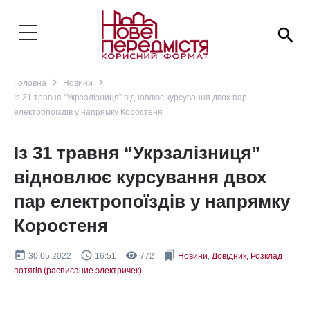
search
navigate_next
navigate_next
Головна
Новини
Із 31 травня “Укрзалізниця” відновлює курсування двох пар
електропоїздів у напрямку Коростеня
Із 31 травня “Укрзалізниця”
відновлює курсування двох
пар електропоїздів у напрямку
Коростеня
today
query_builder
remove_red_eye
bookmarks
30.05.2022
16:51
772
Новини
,
Довідник, Розклад
потягів (расписание электричек)