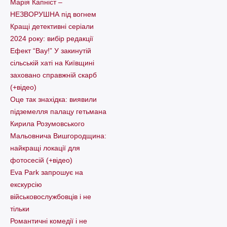
Марія Капніст –
НЕЗВОРУШНА під вогнем
Кращі детективні серіали
2024 року: вибір редакції
Ефект “Вау!” У закинутій
сільській хаті на Київщині
заховано справжній скарб
(+відео)
Оце так знахідка: виявили
підземелля палацу гетьмана
Кирила Розумовського
Мальовнича Вишгородщина:
найкращі локації для
фотосесій (+відео)
Eva Park запрошує на
екскурсію
військовослужбовців і не
тільки
Романтичні комедії і не