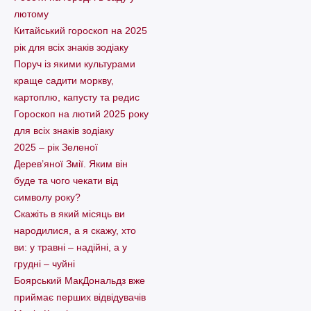
лютому
Китайський гороскоп на 2025
рік для всіх знаків зодіаку
Поруч із якими культурами
краще садити моркву,
картоплю, капусту та редис
Гороскоп на лютий 2025 року
для всіх знаків зодіаку
2025 – рік Зеленої
Дерев’яної Змії. Яким він
буде та чого чекати від
символу року?
Скажіть в який місяць ви
народилися, а я скажу, хто
ви: у травні – надійні, а у
грудні – чуйні
Боярський МакДональдз вже
приймає перших відвідувачів