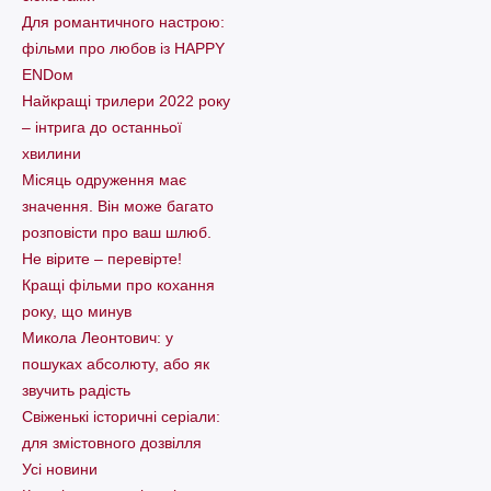
Для романтичного настрою:
фільми про любов із HAPPY
ENDом
Найкращі трилери 2022 року
– інтрига до останньої
хвилини
Місяць одруження має
значення. Він може багато
розповісти про ваш шлюб.
Не вірите – перевірте!
Кращі фільми про кохання
року, що минув
Микола Леонтович: у
пошуках абсолюту, або як
звучить радість
Свіженькі історичні серіали:
для змістовного дозвілля
Усі новини