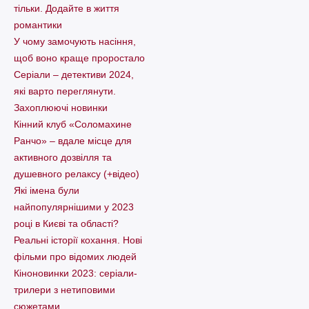
тільки. Додайте в життя
романтики
У чому замочують насіння,
щоб воно краще проростало
Серіали – детективи 2024,
які варто пеpеглянути.
Захоплюючі новинки
Кінний клуб «Соломахине
Ранчо» – вдале місце для
активного дозвілля та
душевного релаксу (+відео)
Які імена були
найпопулярнішими у 2023
році в Києві та області?
Реальні історії кохання. Нові
фільми про відомих людей
Кіноновинки 2023: серіали-
трилери з нетиповими
сюжетами