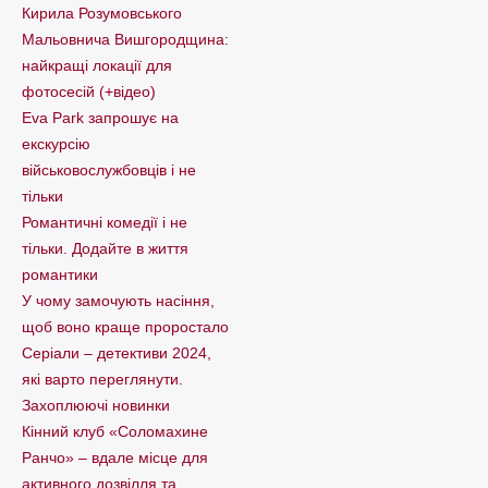
Кирила Розумовського
Мальовнича Вишгородщина:
найкращі локації для
фотосесій (+відео)
Eva Park запрошує на
екскурсію
військовослужбовців і не
тільки
Романтичні комедії і не
тільки. Додайте в життя
романтики
У чому замочують насіння,
щоб воно краще проростало
Серіали – детективи 2024,
які варто пеpеглянути.
Захоплюючі новинки
Кінний клуб «Соломахине
Ранчо» – вдале місце для
активного дозвілля та