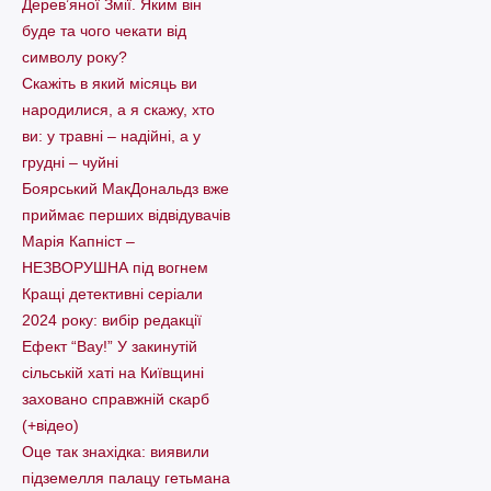
Дерев’яної Змії. Яким він
буде та чого чекати від
символу року?
Скажіть в який місяць ви
народилися, а я скажу, хто
ви: у травні – надійні, а у
грудні – чуйні
Боярський МакДональдз вже
приймає перших відвідувачів
Марія Капніст –
НЕЗВОРУШНА під вогнем
Кращі детективні серіали
2024 року: вибір редакції
Ефект “Вау!” У закинутій
сільській хаті на Київщині
заховано справжній скарб
(+відео)
Оце так знахідка: виявили
підземелля палацу гетьмана