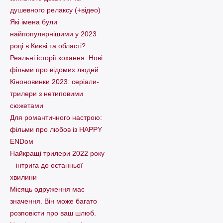
душевного релаксу (+відео)
Які імена були
найпопулярнішими у 2023
році в Києві та області?
Реальні історії кохання. Нові
фільми про відомих людей
Кіноновинки 2023: серіали-
трилери з нетиповими
сюжетами
Для романтичного настрою:
фільми про любов із HAPPY
ENDом
Найкращі трилери 2022 року
– інтрига до останньої
хвилини
Місяць одруження має
значення. Він може багато
розповісти про ваш шлюб.