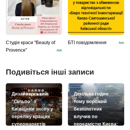
Студія краси “Beauty of
БТІ повідомлення
Ads
Provence”
Ads
Подивіться інші записи
Дизайнерський
Декілька годин
“Сільпо” з
тому ворожий
Київщини знову у
безпілотник
переліку кращих
влучив по
супермаркетів
передмістю Києва: