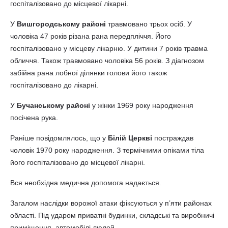
госпіталізовано до місцевої лікарні.
У
Вишгородському районі
травмовано трьох осіб. У
чоловіка 47 років різана рана передпліччя. Його
госпіталізовано у місцеву лікарню. У дитини 7 років травма
обличчя. Також травмовано чоловіка 56 років. З діагнозом
забійна рана лобної ділянки голови його також
госпіталізовано до лікарні.
У
Бучанському районі
у жінки 1969 року народження
посічена рука.
Раніше повідомлялось, що у
Білій Церкві
постраждав
чоловік 1970 року народження. З термічними опіками тіла
його госпіталізовано до місцевої лікарні.
Вся необхідна медична допомога надається.
Загалом наслідки ворожої атаки фіксуються у пʼяти районах
області. Під ударом приватні будинки, складські та виробничі
приміщення, автомобілі людей.