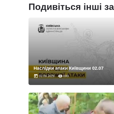
Подивіться інші з
Наслідки атаки Київщини 02.07
today
remove_red_eye
02.08.2026
699