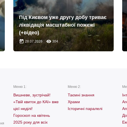
Під Києвом уже другу добу триває
ліквідація масштабної пожежі
(+відео)
today
remove_red_eye
28.07.2026
304
Меню 1:
Меню 2:
Ме
Вишневе, зустрічай!
Таємні знання
Ін
«Твій квиток до КАІ» вже
Храми
Аг
цієї неділі!
Історичні паралелі
Ап
Гороскоп на квітень
До
2025 року для всіх
Ек
ння