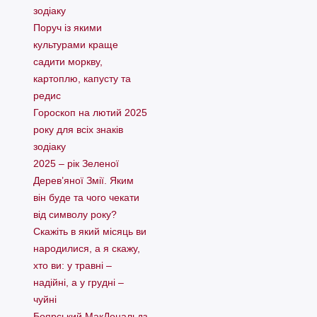
зодіаку
Поруч із якими
культурами краще
садити моркву,
картоплю, капусту та
редис
Гороскоп на лютий 2025
року для всіх знаків
зодіаку
2025 – рік Зеленої
Дерев’яної Змії. Яким
він буде та чого чекати
від символу року?
Скажіть в який місяць ви
народилися, а я скажу,
хто ви: у травні –
надійні, а у грудні –
чуйні
Боярський МакДональдз