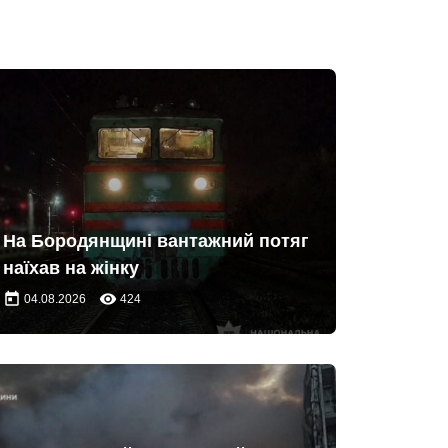
На Бородянщині вантажний потяг
наїхав на жінку
today
remove_red_eye
04.08.2026
424