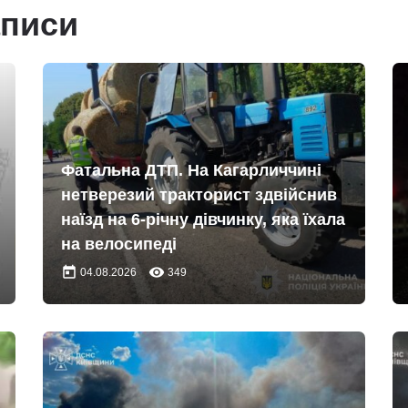
аписи
Фатальна ДТП. На Кагарличчині
нетверезий тракторист здвійснив
наїзд на 6-річну дівчинку, яка їхала
на велосипеді
today
remove_red_eye
04.08.2026
349