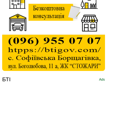
БТІ
Ads