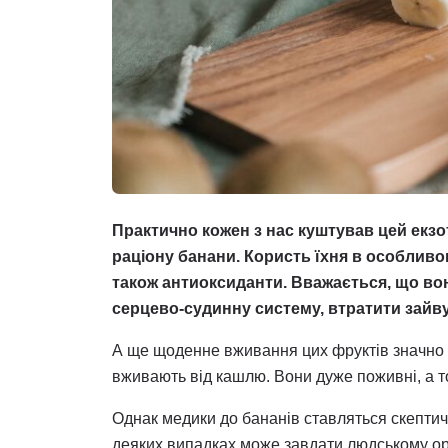
Практично кожен з нас куштував цей екз
раціону банани. Користь їхня в особливом
також антиоксиданти. Вважається, що во
серцево-судинну систему, втратити зайву в
А ще щоденне вживання цих фруктів значно 
вживають від кашлю. Вони дуже поживні, а т
Однак медики до бананів ставляться скептич
деяких випадках може завдати людському ор