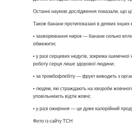
Останні наукові дослідження показали, що ці
Також банани протипоказані в деяких інших 
• захворювання нирок — банани сильно впли
обмежити;
• у разі серцевих недугів, зокрема ішемічно
роботу серця лише здорової людини;
• за тромбофлебіту — фрукт виводить з орга
• людям, які страждають на хвороби жовчного
уповільнюють відтік жовчі;
• у разі ожиріння — це дуже калорійний проду
Фото із сайту ТСН