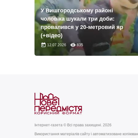
У Вишгородському районі
чоловіка шукали три доби:
провалився у 20-метровий яр
(+відео)
today
remove_red_eye
12.07.2026
835
Інтернет-газета © Всі права захищені. 2026
Використання матеріалів сайту і автоматизоване копіюва