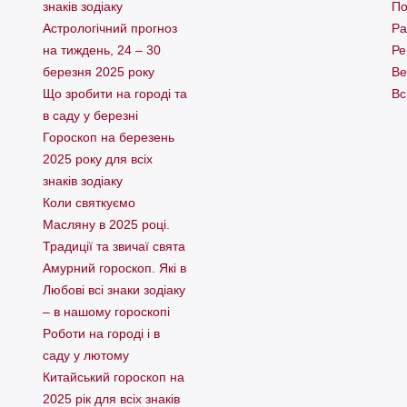
знаків зодіаку
По
Астрологічний прогноз
Ра
на тиждень, 24 – 30
Ре
березня 2025 року
Ве
Що зробити на городі та
Вс
в саду у березні
Гороскоп на березень
2025 року для всіх
знаків зодіаку
Коли святкуємо
Масляну в 2025 році.
Традиції та звичаї свята
Амурний гороскоп. Які в
Любові всі знаки зодіаку
– в нашому гороскопі
Pоботи на городі і в
саду у лютому
Китайський гороскоп на
2025 рік для всіх знаків