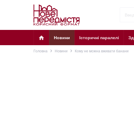
home
Новини
Історичні паралелі
Зд
navigate_next
navigate_next
Головна
Новини
Кому не можна вживати банани