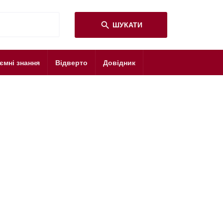
search
ШУКАТИ
ємні знання
Відверто
Довідник