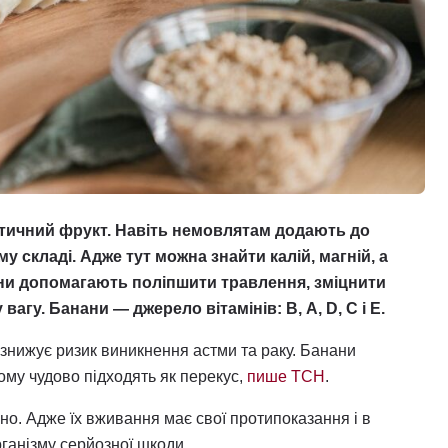
отичний фрукт. Навіть немовлятам додають до
у складі. Адже тут можна знайти калій, магній, а
ни допомагають поліпшити травлення, зміцнити
агу. Банани — джерело вітамінів: В, А, D, С і Е.
знижує ризик виникнення астми та раку. Банани
ому чудово підходять як перекус,
пише ТСН
.
но. Адже їх вживання має свої протипоказання і в
ганізму серйозної шкоди.