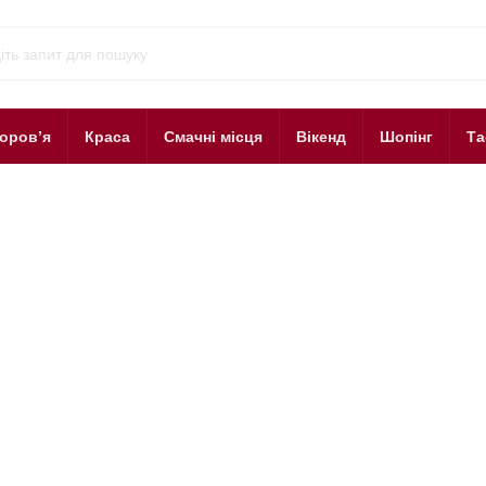
оров’я
Краса
Смачні місця
Вікенд
Шопінг
Та