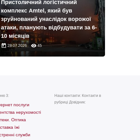
Пристоличний логістичний
комплекс Amtel, який був
зруйнований унаслідок ворожої
атаки, планують відбудувати за 6-
10 місяців
today
remove_red_eye
28.07.2026
45
ню 3:
Наші контакти: Контакти в
рубриці Довідник:
тернет послуги
ентства нерухомості
теки. Оптика
ставка їжі
стренні служби