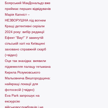
Боярський МакДональдз вже
приймає перших відвідувачів
Марія Капніст –
НЕЗВОРУШНА під вогнем
Кращі детективні серіали
2024 року: вибір редакції
Ефект “Вау!” У закинутій
сільській хаті на Київщині
заховано справжній скарб
(+відео)
Оце так знахідка: виявили
підземелля палацу гетьмана
Кирила Розумовського
Мальовнича Вишгородщина:
найкращі локації для
фотосесій (+відео)
Eva Park запрошує на
екскурсію
військовослужбовців і не