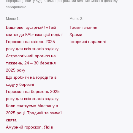
інформації сайту будь-якими програмами без письмового дозволу
заборонено.
Меню 1:
Меню 2:
Вишневе, зустрічай! «Твій
Таємні знання
квиток до КАІ» вже цієї неділі!
Храми
Гороскоп на квітень 2025
Історичні паралелі
року для всіх знаків зодіаку
Астрологічний прогноз на
тиждень, 24 – 30 березня
2025 року
Що зробити на городі та в
саду у березні
Гороскоп на березень 2025
року для всіх знаків зодіаку
Коли святкуємо Масляну в
2025 році. Традиції та звичаї
свята
Амурний гороскоп. Які в