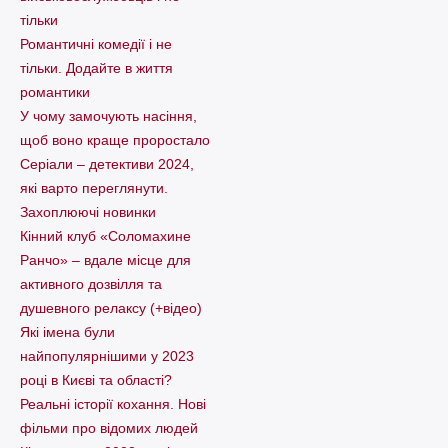
тільки
Романтичні комедії і не
тільки. Додайте в життя
романтики
У чому замочують насіння,
щоб воно краще проростало
Серіали – детективи 2024,
які варто пеpеглянути.
Захоплюючі новинки
Кінний клуб «Соломахине
Ранчо» – вдале місце для
активного дозвілля та
душевного релаксу (+відео)
Які імена були
найпопулярнішими у 2023
році в Києві та області?
Реальні історії кохання. Нові
фільми про відомих людей