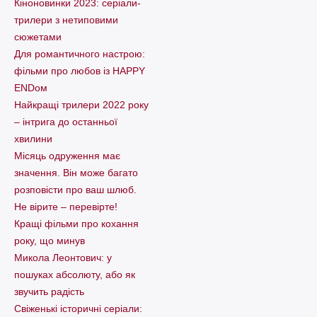
Кіноновинки 2023: серіали-
трилери з нетиповими
сюжетами
Для романтичного настрою:
фільми про любов із HAPPY
ENDом
Найкращі трилери 2022 року
– інтрига до останньої
хвилини
Місяць одруження має
значення. Він може багато
розповісти про ваш шлюб.
Не вірите – перевірте!
Кращі фільми про кохання
року, що минув
Микола Леонтович: у
пошуках абсолюту, або як
звучить радість
Свіженькі історичні серіали: