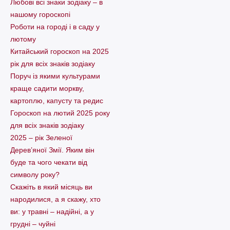
Любові всі знаки зодіаку – в
нашому гороскопі
Pоботи на городі і в саду у
лютому
Китайський гороскоп на 2025
рік для всіх знаків зодіаку
Поруч із якими культурами
краще садити моркву,
картоплю, капусту та редис
Гороскоп на лютий 2025 року
для всіх знаків зодіаку
2025 – рік Зеленої
Дерев’яної Змії. Яким він
буде та чого чекати від
символу року?
Скажіть в який місяць ви
народилися, а я скажу, хто
ви: у травні – надійні, а у
грудні – чуйні