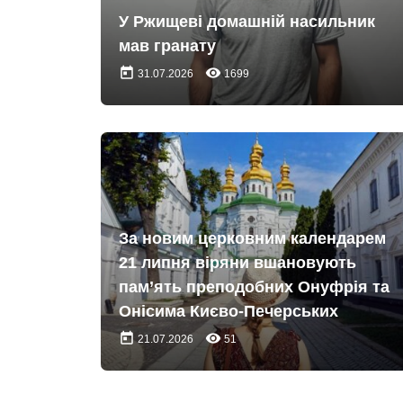
У Ржищеві домашній насильник
мав гранату
today
remove_red_eye
31.07.2026
1699
За новим церковним календарем
21 липня віряни вшановують
пам’ять преподобних Онуфрія та
Онісима Києво-Печерських
today
remove_red_eye
21.07.2026
51