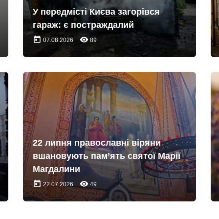
У передмісті Києва загорівся
гараж: є постраждалий
today
remove_red_eye
07.08.2026
89
22 липня православні віряни
вшановують пам’ять святої Марії
Магдалини
today
remove_red_eye
22.07.2026
49