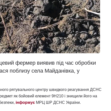
цевий фермер виявив під час обробки
ася поблизу села Майданівка, у
ільного рятувального центру швидкого реагування ДСНС
предмет як бойовий елемент 9Н210 і знищили його на
 безпеки,
інформує
МРЦ ШР ДСНС України.