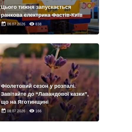
Цього тижня запускається
ранкова електрика Фастів-Київ
today
remove_red_eye
06.07.2026
838
Фіолетовий сезон у розпалі.
Завітайте до “Лавандової казки”,
що на Яготинщині
today
remove_red_eye
08.07.2026
166