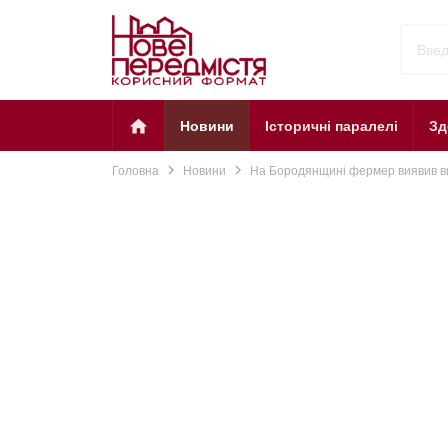
home
Новини
Історичні паралелі
Зд
navigate_next
navigate_next
Головна
Новини
На Бородянщині фермер виявив в