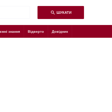
search
ШУКАТИ
ємні знання
Відверто
Довідник