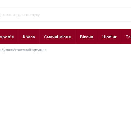
оров’я
Краса
Смачні місця
Вікенд
Шопінг
Та
ибухонебезпечний предмет