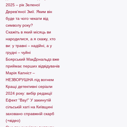
2025 – рік Зеленої
Дерев’яної Змії. Яким він
буде та чого чекати від
символу року?
Скажіть в який місяць ви
народилися, а я скажу, хто
ви: у травні – надійні, а у
грудні – чуйні
Боярський МакДональдз вже
приймає перших відвідувачів
Марія Капніст –
НЕЗВОРУШНА під вогнем
Кращі детективні серіали
2024 року: вибір редакції
Ефект “Вау!” У закинутій
сільській хаті на Київщині
заховано справжній скарб
(+відео)