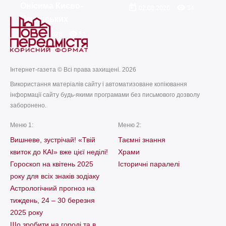
Онісима Києво-
today
remove_red_eye
02.08.2026
34
Печерських
today
remove_red_eye
21.07.2026
51
Інтернет-газета © Всі права захищені. 2026
Використання матеріалів сайту і автоматизоване копіювання
інформації сайту будь-якими програмами без письмового дозволу
заборонено.
Меню 1:
Меню 2:
Вишневе, зустрічай! «Твій
Таємні знання
квиток до КАІ» вже цієї неділі!
Храми
Гороскоп на квітень 2025
Історичні паралелі
року для всіх знаків зодіаку
Астрологічний прогноз на
тиждень, 24 – 30 березня
2025 року
Що зробити на городі та в