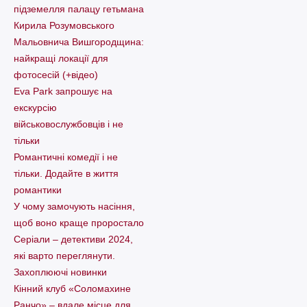
підземелля палацу гетьмана
Кирила Розумовського
Мальовнича Вишгородщина:
найкращі локації для
фотосесій (+відео)
Eva Park запрошує на
екскурсію
військовослужбовців і не
тільки
Романтичні комедії і не
тільки. Додайте в життя
романтики
У чому замочують насіння,
щоб воно краще проростало
Серіали – детективи 2024,
які варто пеpеглянути.
Захоплюючі новинки
Кінний клуб «Соломахине
Ранчо» – вдале місце для