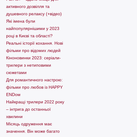
активного дозвілля та
душевного релаксу (+відео)
Які імена були
найпопулярнішими у 2023
році в Києві та області?
Реальні історії кохання. Нові
фільми про відомих людей
Кіноновинки 2023: серіали-
трилери з нетиповими
сюжетами
Для романтичного настрою:
фільми про любов із HAPPY
ENDом
Найкращі трилери 2022 року
– інтрига до останньої
хвилини
Місяць одруження має
значення. Він може багато