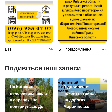
БТІ
БТІ повідомлення
Ads
Ads
Подивіться інші записи
На Київщині
Відновлення
пенсіонерка пішла
покриття триває
у справах і не
на дорогах
повернулася. До
Миронівської