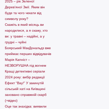
2025 – рік Зеленої
Дерев’яної Змії. Яким він
буде та чого чекати від
символу року?
Скажіть в який місяць ви
народилися, а я скажу, хто
ви: у травні – надійні, а у
грудні – чуйні
Боярський МакДональдз вже
приймає перших відвідувачів
Марія Капніст –
НЕЗВОРУШНА під вогнем
Кращі детективні серіали
2024 року: вибір редакції
Ефект “Вау!” У закинутій
сільській хаті на Київщині
заховано справжній скарб
(+відео)
Оце так знахідка: виявили