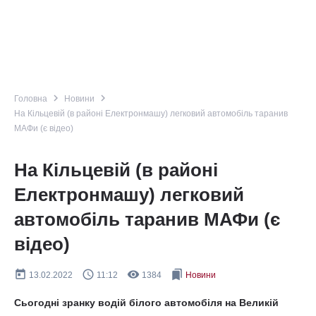
navigate_next
navigate_next
Головна
Новини
На Кільцевій (в районі Електронмашу) легковий автомобіль таранив
МАФи (є відео)
На Кільцевій (в районі
Електронмашу) легковий
автомобіль таранив МАФи (є
відео)
today
query_builder
remove_red_eye
bookmarks
13.02.2022
11:12
1384
Новини
Сьогодні зранку водій білого автомобіля на Великій