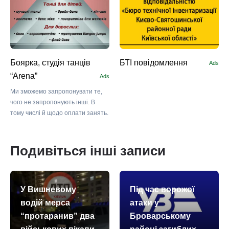
Боярка, студія танців
БТІ повідомлення
Ads
“Arena”
Ads
Ми зможемо запропонувати те,
чого не запропонують інші. В
тому числі й щодо оплати занять.
Подивіться інші записи
У Вишневому
Під час ворожої
водій мерса
атаки у
“протаранив” два
Броварському