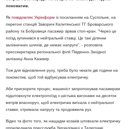
локоматив.
Як
повідомляє Укрінформ
із посиланням на Суспільне, на
перегоні станцій Заворичі Калитянської ТГ Броварського
району та Бобровиця пасажир зірвав стоп-кран. "Через це
поїзд зупинився в нейтральній ставці. Це такі ділянки
залізничних шляхів, де немає напруги", - розповіла
прессекретарка регіональної філії Південно-Західної
залізниці Анна Казимір.
Тож для відновлення руху, треба було чекати дві години на
локомотив, щоб той відбуксував електричку.
Аби прискорити процес, машиніст запропонував пасажирам
підштовхнути електропоїзд з шістьма вагонами на десяток
метрів власноруч, щоб електричка виїхала з нейтральної
ставки, отримала напругу та продовжила рух.
Відео та фото того, як нащадки козаків штовхали електричку
оприлюднила пресслужба Укрзалізниці у Телеграмі.