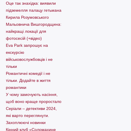
Оце так знахідка: виявили
підземелля палацу гетьмана
Кирила Розумовського
Мальовнича Вишгородщина:
найкращі локації для
фотосесій (+відео)
Eva Park запрошує на
екскурсію
військовослужбовців і не
тільки
Романтичні комедії і не
тільки. Додайте в життя
романтики
У чому замочують насіння,
щоб воно краще проростало
Серіали – детективи 2024,
які варто пеpеглянути.
Захоплюючі новинки
Кінний клуб «Соломахине