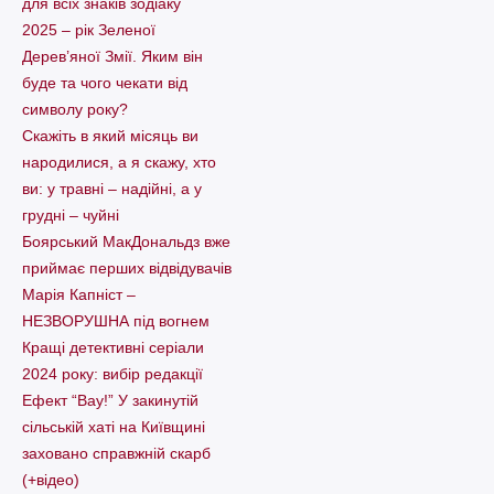
для всіх знаків зодіаку
2025 – рік Зеленої
Дерев’яної Змії. Яким він
буде та чого чекати від
символу року?
Скажіть в який місяць ви
народилися, а я скажу, хто
ви: у травні – надійні, а у
грудні – чуйні
Боярський МакДональдз вже
приймає перших відвідувачів
Марія Капніст –
НЕЗВОРУШНА під вогнем
Кращі детективні серіали
2024 року: вибір редакції
Ефект “Вау!” У закинутій
сільській хаті на Київщині
заховано справжній скарб
(+відео)