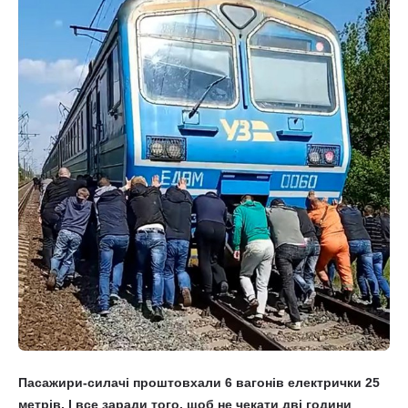
Пасажири-силачі проштовхали 6 вагонів електрички 25
метрів. І все заради того, щоб не чекати дві години