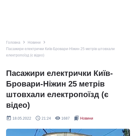
navigate_next
navigate_next
Головна
Новини
Пасажири електрички Київ-Бровари-Ніжин 25 метрів штовхали
електропоїзд (є відео)
Пасажири електрички Київ-
Бровари-Ніжин 25 метрів
штовхали електропоїзд (є
відео)
today
query_builder
remove_red_eye
bookmarks
18.05.2022
21:24
1687
Новини