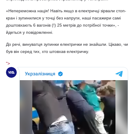
«Непереможна нація! Навіть якщо в електричці зірвали стоп-
кран і зупинилися у точці без напруги, наші пасажири самі
доштовхають 6 вагонів (!) 25 метрів до потрібної точки», -
йдеться у повідомленні.
До речі, винуватця зупинки електрички не знайшли. Цікаво, чи
був він серед тих, хто штовхав електричку.
">