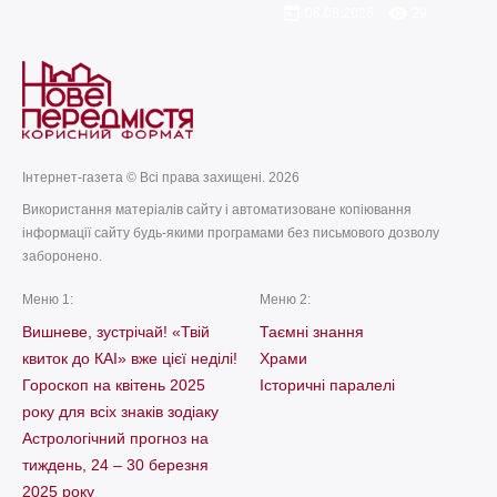
today
remove_red_eye
06.08.2026
29
Інтернет-газета © Всі права захищені. 2026
Використання матеріалів сайту і автоматизоване копіювання
інформації сайту будь-якими програмами без письмового дозволу
заборонено.
Меню 1:
Меню 2:
Вишневе, зустрічай! «Твій
Таємні знання
квиток до КАІ» вже цієї неділі!
Храми
Гороскоп на квітень 2025
Історичні паралелі
року для всіх знаків зодіаку
Астрологічний прогноз на
тиждень, 24 – 30 березня
2025 року