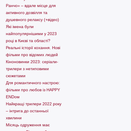
Ранчо» – вдале місце для
активного дозвілля та
душевного релаксу (+відео)
Які імена були
найпопулярнішими у 2023
році в Києві та області?
Реальні історії кохання. Нові
фільми про відомих людей
Кіноновинки 2023: серіали-
трилери з нетиповими
сюжетами
Для романтичного настрою:
фільми про любов із HAPPY
ENDом
Найкращі трилери 2022 року
– інтрига до останньої
хвилини
Місяць одруження має