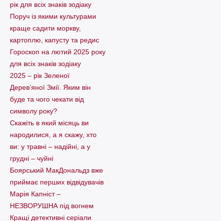
рік для всіх знаків зодіаку
Поруч із якими культурами
краще садити моркву,
картоплю, капусту та редис
Гороскоп на лютий 2025 року
для всіх знаків зодіаку
2025 – рік Зеленої
Дерев’яної Змії. Яким він
буде та чого чекати від
символу року?
Скажіть в який місяць ви
народилися, а я скажу, хто
ви: у травні – надійні, а у
грудні – чуйні
Боярський МакДональдз вже
приймає перших відвідувачів
Марія Капніст –
НЕЗВОРУШНА під вогнем
Кращі детективні серіали