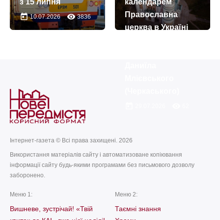
з 15 липня
календарем
Православна
today
remove_red_eye
10.07.2026
3836
церква в Україні
вшановує пам’ять
святого мученика
Даниїла
Млієвського
(Черкаського)
today
remove_red_eye
29.07.2026
62
Інтернет-газета © Всі права захищені. 2026
Використання матеріалів сайту і автоматизоване копіювання
інформації сайту будь-якими програмами без письмового дозволу
заборонено.
Меню 1:
Меню 2:
Вишневе, зустрічай! «Твій
Таємні знання