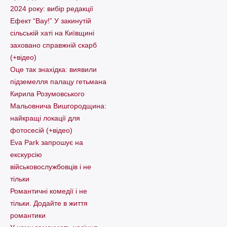
2024 року: вибір редакції
Ефект “Вау!” У закинутій
сільській хаті на Київщині
заховано справжній скарб
(+відео)
Оце так знахідка: виявили
підземелля палацу гетьмана
Кирила Розумовського
Мальовнича Вишгородщина:
найкращі локації для
фотосесій (+відео)
Eva Park запрошує на
екскурсію
військовослужбовців і не
тільки
Романтичні комедії і не
тільки. Додайте в життя
романтики