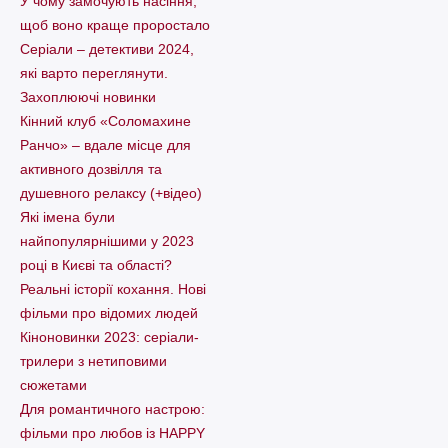
У чому замочують насіння,
щоб воно краще проростало
Серіали – детективи 2024,
які варто пеpеглянути.
Захоплюючі новинки
Кінний клуб «Соломахине
Ранчо» – вдале місце для
активного дозвілля та
душевного релаксу (+відео)
Які імена були
найпопулярнішими у 2023
році в Києві та області?
Реальні історії кохання. Нові
фільми про відомих людей
Кіноновинки 2023: серіали-
трилери з нетиповими
сюжетами
Для романтичного настрою:
фільми про любов із HAPPY