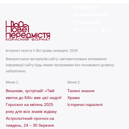
Онуфрія та
Онісима Києво-
Печерських
today
remove_red_eye
21.07.2026
50
Інтернет-газета © Всі права захищені. 2026
Використання матеріалів сайту і автоматизоване копіювання
інформації сайту будь-якими програмами без письмового дозволу
заборонено.
Меню 1:
Меню 2:
Вишневе, зустрічай! «Твій
Таємні знання
квиток до КАІ» вже цієї неділі!
Храми
Гороскоп на квітень 2025
Історичні паралелі
року для всіх знаків зодіаку
Астрологічний прогноз на
тиждень, 24 – 30 березня