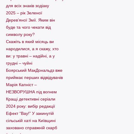
для всіх знаків зодіаку
2025 – рік Зеленої
Дерев’яної Змії. Яким він
буде та чого чекати від
символу року?
Скажіть в який місяць ви
народилися, а я скажу, хто
ви: у травні – надійні, а у
грудні – чуйні
Боярський МакДональдз вже
приймає перших відвідувачів
Марія Капніст –
НЕЗВОРУШНА під вогнем
Кращі детективні серіали
2024 року: вибір редакції
Ефект “Вау!” У закинутій
сільській хаті на Київщині
заховано справжній скарб