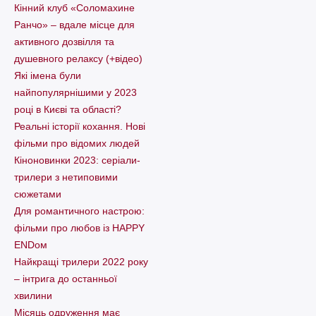
Кінний клуб «Соломахине
Ранчо» – вдале місце для
активного дозвілля та
душевного релаксу (+відео)
Які імена були
найпопулярнішими у 2023
році в Києві та області?
Реальні історії кохання. Нові
фільми про відомих людей
Кіноновинки 2023: серіали-
трилери з нетиповими
сюжетами
Для романтичного настрою:
фільми про любов із HAPPY
ENDом
Найкращі трилери 2022 року
– інтрига до останньої
хвилини
Місяць одруження має