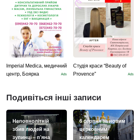
Imperial Medica, медичний
Студія краси “Beauty of
центр, Боярка
Provence”
Ads
Ads
Подивіться інші записи
Неповнолітній
6 серпня за новим
збив людей на
церковним
зупинці – п’яна
календарем