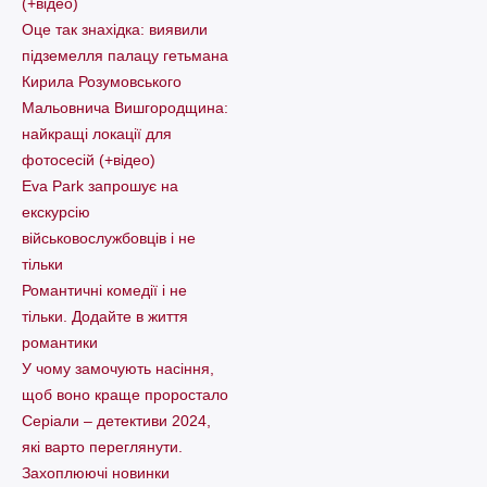
(+відео)
Оце так знахідка: виявили
підземелля палацу гетьмана
Кирила Розумовського
Мальовнича Вишгородщина:
найкращі локації для
фотосесій (+відео)
Eva Park запрошує на
екскурсію
військовослужбовців і не
тільки
Романтичні комедії і не
тільки. Додайте в життя
романтики
У чому замочують насіння,
щоб воно краще проростало
Серіали – детективи 2024,
які варто пеpеглянути.
Захоплюючі новинки