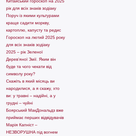
Китайський гороскоп на 2025
рік для всіх знаків зодіаку
Поруч із якими культурами
краще садити моркву,
картоплю, капусту та редис
Гороскоп на лютий 2025 року
для всіх знаків зодіаку
2025 – рік Зеленої
Дерев’яної Змії. Яким він
буде та чого чекати від
символу року?
Скажіть в який місяць ви
народилися, а я скажу, хто
ви: у травні – надійні, а у
грудні – чуйні
Боярський МакДональдз вже
приймає перших відвідувачів
Марія Капніст –
НЕЗВОРУШНА під вогнем