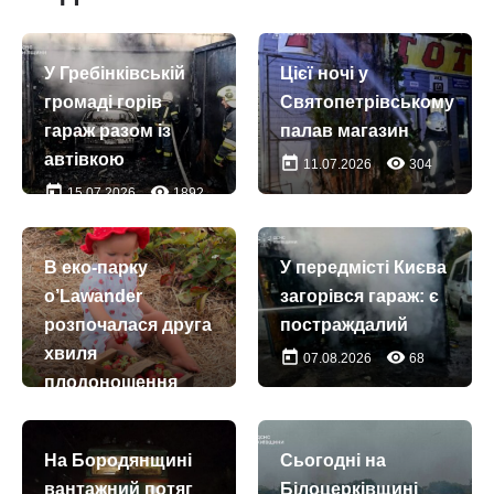
У Гребінківській
Цієї ночі у
громаді горів
Святопетрівському
гараж разом із
палав магазин
автівкою
today
remove_red_eye
11.07.2026
304
today
remove_red_eye
15.07.2026
1892
В еко-парку
У передмісті Києва
o’Lawander
загорівся гараж: є
розпочалася друга
постраждалий
хвиля
today
remove_red_eye
07.08.2026
68
плодоношення
полуниці
today
remove_red_eye
01.08.2026
900
На Бородянщині
Сьогодні на
вантажний потяг
Білоцерківщині