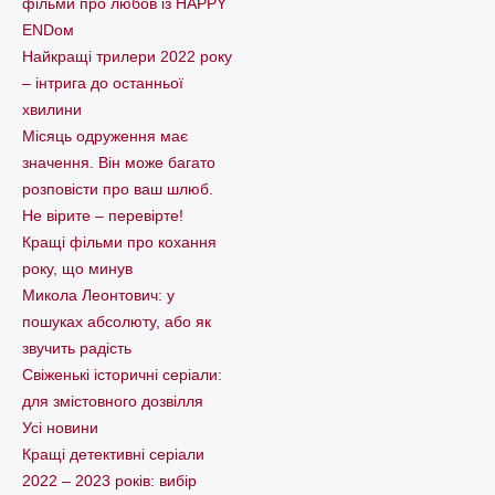
фільми про любов із HAPPY
ENDом
Найкращі трилери 2022 року
– інтрига до останньої
хвилини
Місяць одруження має
значення. Він може багато
розповісти про ваш шлюб.
Не вірите – перевірте!
Кращі фільми про кохання
року, що минув
Микола Леонтович: у
пошуках абсолюту, або як
звучить радість
Свіженькі історичні серіали:
для змістовного дозвілля
Усі новини
Кращі детективні серіали
2022 – 2023 років: вибір