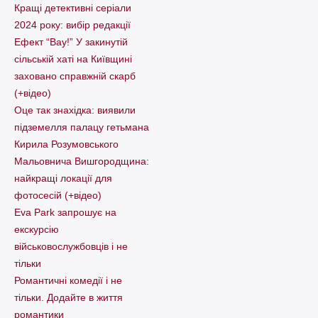
Кращі детективні серіали
2024 року: вибір редакції
Ефект “Вау!” У закинутій
сільській хаті на Київщині
заховано справжній скарб
(+відео)
Оце так знахідка: виявили
підземелля палацу гетьмана
Кирила Розумовського
Мальовнича Вишгородщина:
найкращі локації для
фотосесій (+відео)
Eva Park запрошує на
екскурсію
військовослужбовців і не
тільки
Романтичні комедії і не
тільки. Додайте в життя
романтики