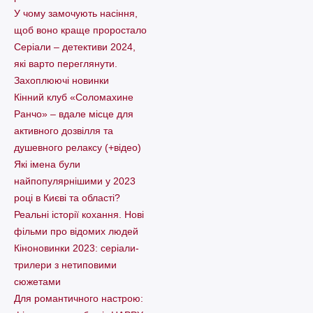
У чому замочують насіння,
щоб воно краще проростало
Серіали – детективи 2024,
які варто пеpеглянути.
Захоплюючі новинки
Кінний клуб «Соломахине
Ранчо» – вдале місце для
активного дозвілля та
душевного релаксу (+відео)
Які імена були
найпопулярнішими у 2023
році в Києві та області?
Реальні історії кохання. Нові
фільми про відомих людей
Кіноновинки 2023: серіали-
трилери з нетиповими
сюжетами
Для романтичного настрою: