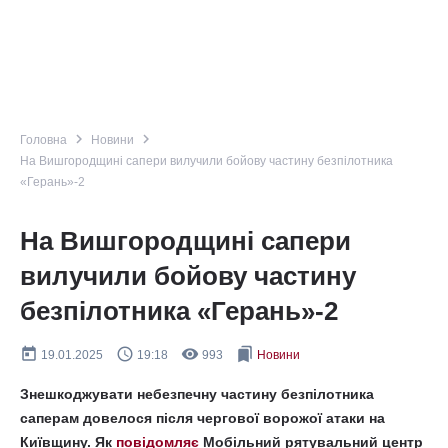
navigate_next
navigate_next
Головна
Новини
На Вишгородщині сапери вилучили бойову частину безпілотника
«Герань»-2
На Вишгородщині сапери
вилучили бойову частину
безпілотника «Герань»-2
today
query_builder
remove_red_eye
bookmarks
19.01.2025
19:18
993
Новини
Знешкоджувати небезпечну частину безпілотника
саперам довелося після чергової ворожої атаки на
Київщину. Як
повідомляє
Мобільний рятувальний центр