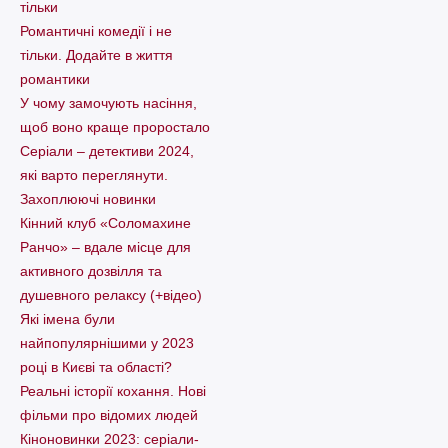
тільки
Романтичні комедії і не
тільки. Додайте в життя
романтики
У чому замочують насіння,
щоб воно краще проростало
Серіали – детективи 2024,
які варто пеpеглянути.
Захоплюючі новинки
Кінний клуб «Соломахине
Ранчо» – вдале місце для
активного дозвілля та
душевного релаксу (+відео)
Які імена були
найпопулярнішими у 2023
році в Києві та області?
Реальні історії кохання. Нові
фільми про відомих людей
Кіноновинки 2023: серіали-