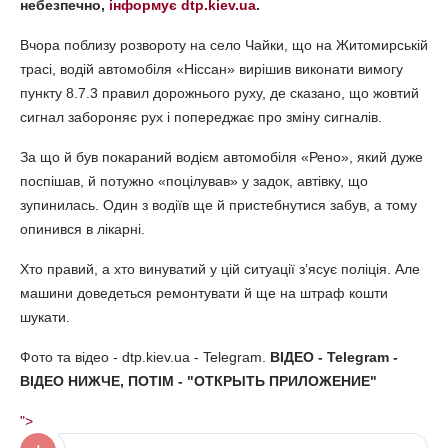
небезпечно,
інформує dtp.kiev.ua
.
Вчора поблизу розвороту на село Чайки, що на Житомирській
трасі, водій автомобіля «Ніссан» вирішив виконати вимогу
пункту 8.7.3 правил дорожнього руху, де сказано, що жовтий
сигнал забороняє рух і попереджає про зміну сигналів.
За що й був покараний водієм автомобіля «Рено», який дуже
поспішав, й потужно «поцілував» у задок, автівку, що
зупинилась. Один з водіїв ще й пристебнутися забув, а тому
опинився в лікарні.
Хто правий, а хто винуватий у цій ситуації з’ясує поліція. Але
машини доведеться ремонтувати й ще на штраф кошти
шукати.
Фото та відео - dtp.kiev.ua - Telegram.
ВІДЕО - Telegram -
ВІДЕО НИЖЧЕ, ПОТІМ - "ОТКРЫТЬ ПРИЛОЖЕНИЕ"
">