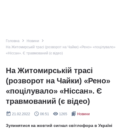
navigate_next
navigate_next
Головна
Новини
На Житомирській трасі (розворот на Чайки) «Рено» «поцілувало»
«Ніссан». Є травмований (є відео)
На Житомирській трасі
(розворот на Чайки) «Рено»
«поцілувало» «Ніссан». Є
травмований (є відео)
today
query_builder
remove_red_eye
bookmarks
21.02.2022
06:51
1265
Новини
Зупинятися на жовтий сигнал світлофора в Україні