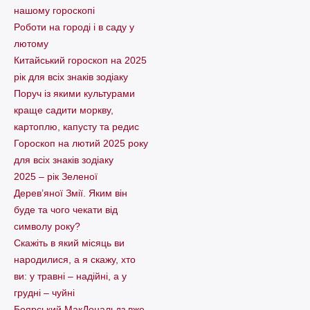
нашому гороскопі
Pоботи на городі і в саду у
лютому
Китайський гороскоп на 2025
рік для всіх знаків зодіаку
Поруч із якими культурами
краще садити моркву,
картоплю, капусту та редис
Гороскоп на лютий 2025 року
для всіх знаків зодіаку
2025 – рік Зеленої
Дерев’яної Змії. Яким він
буде та чого чекати від
символу року?
Скажіть в який місяць ви
народилися, а я скажу, хто
ви: у травні – надійні, а у
грудні – чуйні
Боярський МакДональдз вже