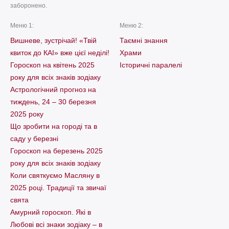
заборонено.
Меню 1:
Меню 2:
Вишневе, зустрічай! «Твій
Таємні знання
квиток до КАІ» вже цієї неділі!
Храми
Гороскоп на квітень 2025
Історичні паралелі
року для всіх знаків зодіаку
Астрологічний прогноз на
тиждень, 24 – 30 березня
2025 року
Що зробити на городі та в
саду у березні
Гороскоп на березень 2025
року для всіх знаків зодіаку
Коли святкуємо Масляну в
2025 році. Традиції та звичаї
свята
Амурний гороскоп. Які в
Любові всі знаки зодіаку – в