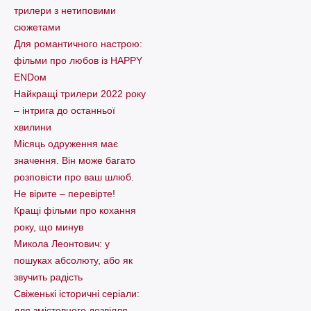
трилери з нетиповими
сюжетами
Для романтичного настрою:
фільми про любов із HAPPY
ENDом
Найкращі трилери 2022 року
– інтрига до останньої
хвилини
Місяць одруження має
значення. Він може багато
розповісти про ваш шлюб.
Не вірите – перевірте!
Кращі фільми про кохання
року, що минув
Микола Леонтович: у
пошуках абсолюту, або як
звучить радість
Свіженькі історичні серіали:
для змістовного дозвілля