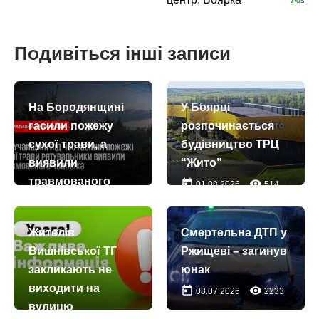
Ads
Подивіться інші записи
На Бородянщині
У Боярці
гасили пожежу
розпочинається
сухої трави, а
будівництво ТРЦ
виявили
“Жито”
травмованого
today
remove_red_eye
01.08.2026
514
чоловіка
today
remove_red_eye
22.07.2026
97
Жителів
Смертельна ДТП у
Вишнівської ТГ
Ржищеві – загинув
закликають не
юнак
виходити на
today
remove_red_eye
08.07.2026
2233
вулицю