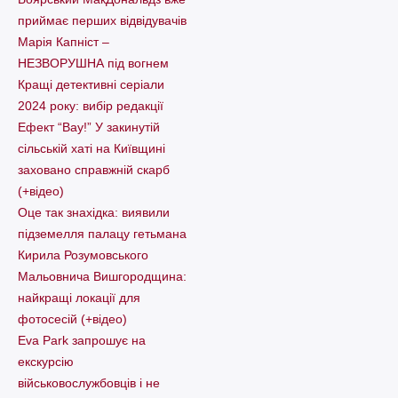
приймає перших відвідувачів
Марія Капніст –
НЕЗВОРУШНА під вогнем
Кращі детективні серіали
2024 року: вибір редакції
Ефект “Вау!” У закинутій
сільській хаті на Київщині
заховано справжній скарб
(+відео)
Оце так знахідка: виявили
підземелля палацу гетьмана
Кирила Розумовського
Мальовнича Вишгородщина:
найкращі локації для
фотосесій (+відео)
Eva Park запрошує на
екскурсію
військовослужбовців і не